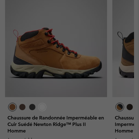
Chaussure de Randonnée Imperméable en
Chaussure
Cuir Suédé Newton Ridge™ Plus II
Imperméab
Homme
Homme