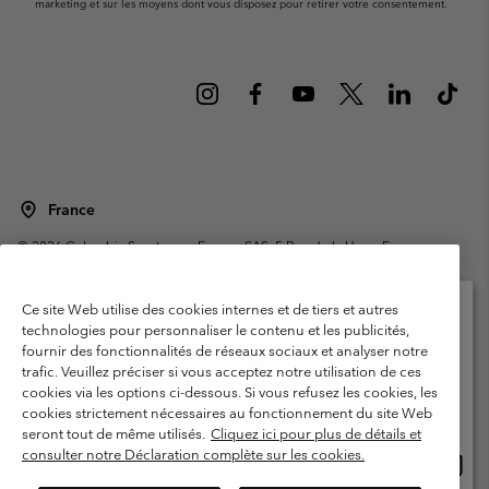
marketing et sur les moyens dont vous disposez pour retirer votre consentement.
France
©
2026
Columbia Sportswear Europe SAS. 5 Rue de la Haye, Espace
Européen de l'entreprise 67300 Schiltigheim, France. Tous droits réservés.
Conditions d'utilisation
Conditions Générales de Vente
Ce site Web utilise des cookies internes et de tiers et autres
Garanties Légales
Politique de confidentialité
technologies pour personnaliser le contenu et les publicités,
fournir des fonctionnalités de réseaux sociaux et analyser notre
Veuillez sélectionner votre pays d’expédition et
Conditions d'utilisation - Membres
trafic. Veuillez préciser si vous acceptez notre utilisation de ces
votre langue
cookies via les options ci-dessous. Si vous refusez les cookies, les
Conditions D'utilisation - Contenu généré par l'utilisateur
Impressum
Achats en ligne disponibles
cookies strictement nécessaires au fonctionnement du site Web
Cookies
Public CBCR
seront tout de même utilisés.
Cliquez ici pour plus de détails et
consulter notre Déclaration complète sur les cookies.
Achat
United States
en
Service client: Lun - Sam de 9h à 13h et de 14h à 18h