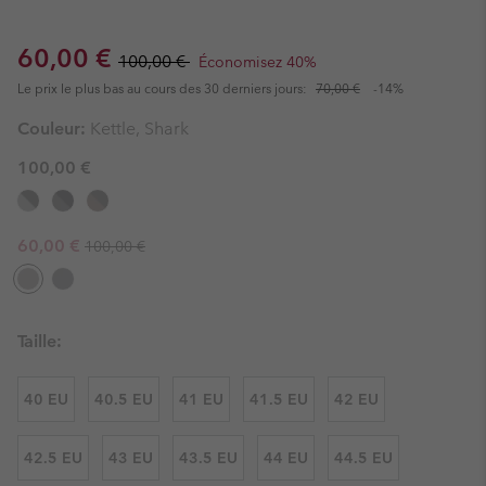
Sale price:
Regular price:
60,00 €
100,00 €
Économisez 40%
Le prix le plus bas au cours des 30 derniers jours:
70,00 €
-14%
Couleur:
Kettle, Shark
100,00 €
Regular price:
Sale price:
60,00 €
100,00 €
Taille:
40 EU
40.5 EU
41 EU
41.5 EU
42 EU
42.5 EU
43 EU
43.5 EU
44 EU
44.5 EU