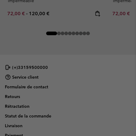
Imperméable
Imperméab
Minimum sale price:
Maximum price:
Minimum sa
72,00 €
-
120,00 €
72,00 €
-
(+)33159500000
Service client
Formulaire de contact
Retours
Rétractation
Statut de la commande
Livraison
Paiement