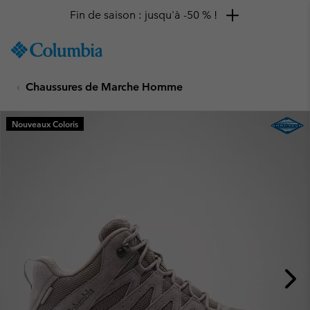
Fin de saison : jusqu'à -50 % !
SKIP
Columbia
TO
Sportswear
CONTENT
Chaussures de Marche Homme
SKIP
TO
MAIN
Nouveaux Coloris
NAV
SKIP
TO
SEARCH