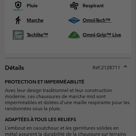
Pluie
Respirant
Marche
Omni-Tech™
Techlite™
Omni-Grip™ Live
Détails
Réf.
2128711
Expan
or
PROTECTION ET IMPERMÉABILITÉ
collap
Avec leur design traditionnel et leur construction
sectio
moderne, ces chaussures de marche mid sont
imperméables et dotées d’une maille respirante pour les
randonnées sous la pluie.
ADAPTÉES À TOUS LES RELIEFS
L’embout en caoutchouc et les garnitures solides en
métal assurent la durabilité de la chaussure sur terrains