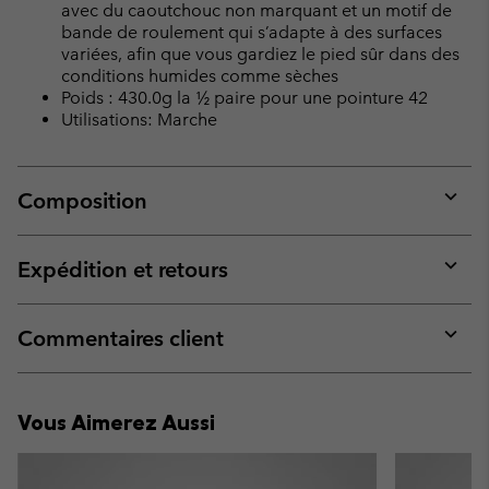
avec du caoutchouc non marquant et un motif de
bande de roulement qui s’adapte à des surfaces
variées, afin que vous gardiez le pied sûr dans des
conditions humides comme sèches
Poids : 430.0g la ½ paire pour une pointure 42
Utilisations: Marche
Composition
Expan
or
collap
Expédition et retours
sectio
Expan
or
collap
Commentaires client
sectio
Expan
or
collap
Vous Aimerez Aussi
sectio