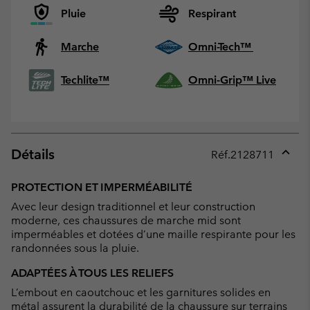
Pluie
Respirant
Marche
Omni-Tech™
Techlite™
Omni-Grip™ Live
Détails
Réf.
2128711
Expan
or
PROTECTION ET IMPERMÉABILITÉ
collap
Avec leur design traditionnel et leur construction
sectio
moderne, ces chaussures de marche mid sont
imperméables et dotées d’une maille respirante pour les
randonnées sous la pluie.
ADAPTÉES À TOUS LES RELIEFS
L’embout en caoutchouc et les garnitures solides en
métal assurent la durabilité de la chaussure sur terrains