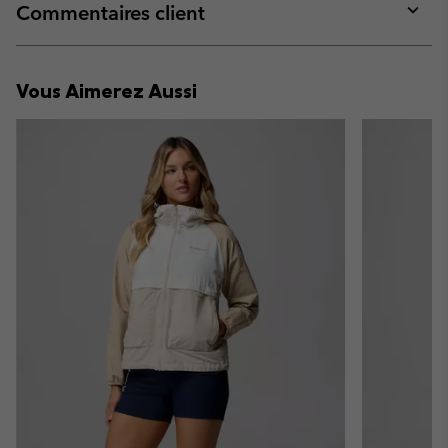
collap
Commentaires client
sectio
Expan
or
collap
Vous Aimerez Aussi
sectio