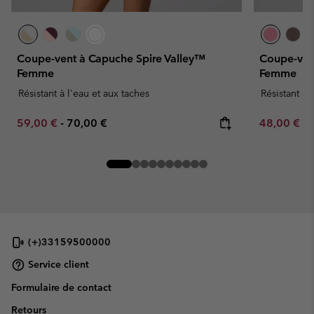
Coupe-vent à Capuche Spire Valley™
Coupe-ven
Femme
Femme
Résistant à l'eau et aux taches
Résistant à 
Minimum sale price:
Maximum price:
Minimum sa
59,00 €
-
70,00 €
48,00 €
-
(+)33159500000
Service client
Formulaire de contact
Retours