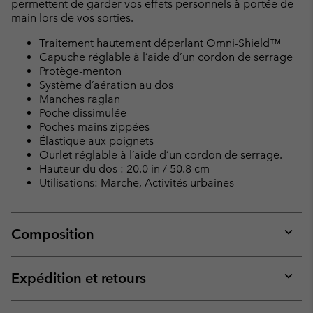
permettent de garder vos effets personnels à portée de
main lors de vos sorties.
Traitement hautement déperlant Omni-Shield™
Capuche réglable à l’aide d’un cordon de serrage
Protège-menton
Système d’aération au dos
Manches raglan
Poche dissimulée
Poches mains zippées
Élastique aux poignets
Ourlet réglable à l’aide d’un cordon de serrage.
Hauteur du dos : 20.0 in / 50.8 cm
Utilisations: Marche, Activités urbaines
Composition
Expan
or
collap
Expédition et retours
sectio
Expan
or