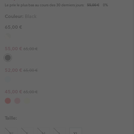
Le prix le plus bas au cours des 30 derniers jours:
55,00 €
0%
Couleur:
Black
65,00 €
Regular price:
Sale price:
55,00 €
65,00 €
Regular price:
Sale price:
52,00 €
65,00 €
Regular price:
Sale price:
45,00 €
65,00 €
Taille:
XS
S
M
L
XL