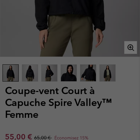
Coupe-vent Court à
Capuche Spire Valley™
Femme
Sale price:
Regular price:
55,00 €
65,00 €
Économisez 15%