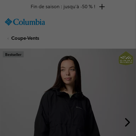
Fin de saison : jusqu'à -50 % !
SKIP
Columbia
TO
Sportswear
CONTENT
Coupe-Vents
SKIP
TO
MAIN
Bestseller
NAV
SKIP
TO
SEARCH