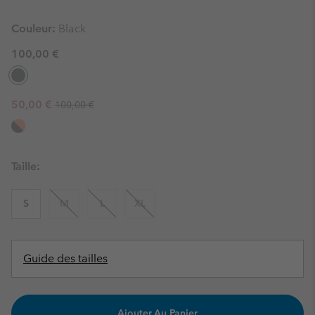
Couleur:
Black
100,00 €
Regular price:
Sale price:
50,00 €
100,00 €
Taille:
S
M
L
XL
Guide des tailles
Ajouter Au Panier