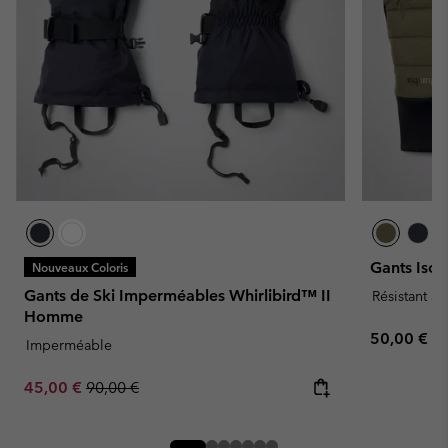
Gants Iso
Nouveaux Coloris
Gants de Ski Imperméables Whirlibird™ II
Résistant à 
Homme
Regular pr
50,00 €
Imperméable
Sale price:
Regular price:
45,00 €
90,00 €