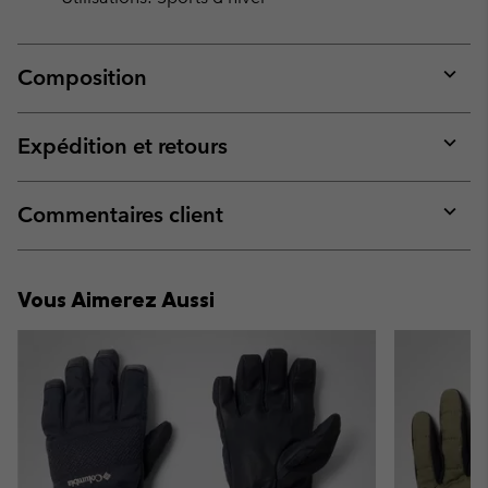
Composition
Expan
or
collap
Expédition et retours
sectio
Expan
or
collap
Commentaires client
sectio
Expan
or
collap
Vous Aimerez Aussi
sectio