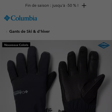
Fin de saison : jusqu'à -50 % !
SKIP
Columbia
TO
Sportswear
CONTENT
Gants de Ski & d'hiver
SKIP
TO
MAIN
Nouveaux Coloris
NAV
SKIP
TO
SEARCH