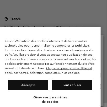
France
©
2026
Columbia Sportswear Europe SAS. 5 Rue de la Haye, Espace
Européen de l'entreprise 67300 Schiltigheim, France. Tous droits réservés.
Conditions d'utilisation
Conditions Générales de Vente
Ce site Web utilise des cookies internes et de tiers et autres
Garanties Légales
Politique de confidentialité
technologies pour personnaliser le contenu et les publicités,
fournir des fonctionnalités de réseaux sociaux et analyser notre
Veuillez sélectionner votre pays d’expédition et
Conditions d'utilisation - Membres
trafic. Veuillez préciser si vous acceptez notre utilisation de ces
votre langue
cookies via les options ci-dessous. Si vous refusez les cookies, les
Conditions D'utilisation - Contenu généré par l'utilisateur
Impressum
Achats en ligne disponibles
cookies strictement nécessaires au fonctionnement du site Web
Cookies
Public CBCR
seront tout de même utilisés.
Cliquez ici pour plus de détails et
consulter notre Déclaration complète sur les cookies.
Achat
United States
en
Service client: Lun - Sam de 9h à 13h et de 14h à 18h
(+)33159500000
ligne
J’accepte
Tout refuser
Achat
France
dispon
en
ligne
Gérer vos paramètres
Voir Tous Les Pays
dispon
de cookies