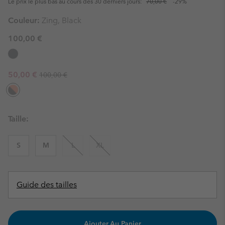
Le prix le plus bas au cours des 30 derniers jours:
70,00 €
-29%
Couleur:
Zing, Black
100,00 €
Regular price:
Sale price:
50,00 €
100,00 €
Taille:
S
M
L
XL
Guide des tailles
Ajouter Au Panier