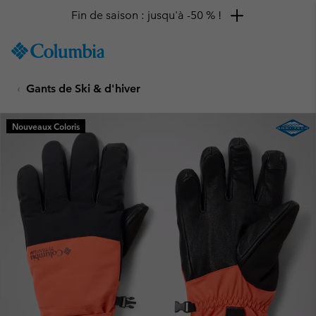
Fin de saison : jusqu'à -50 % !
SKIP
Columbia
TO
Sportswear
CONTENT
Gants de Ski & d'hiver
SKIP
TO
MAIN
Nouveaux Coloris
NAV
SKIP
TO
SEARCH