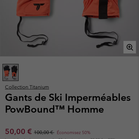
Collection Titanium
Gants de Ski Imperméables
PowBound™ Homme
Sale price:
Regular price:
50,00 €
100,00 €
Économisez 50%