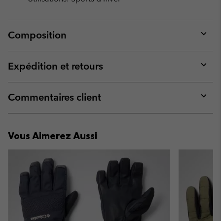
Composition
Expan
or
collap
Expédition et retours
sectio
Expan
or
collap
Commentaires client
sectio
Expan
or
collap
Vous Aimerez Aussi
sectio