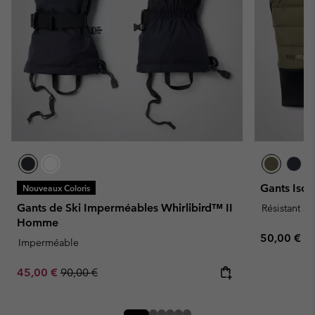
Gants Iso
Nouveaux Coloris
Gants de Ski Imperméables Whirlibird™ II
Résistant à 
Homme
Regular pr
50,00 €
Imperméable
Sale price:
Regular price:
45,00 €
90,00 €