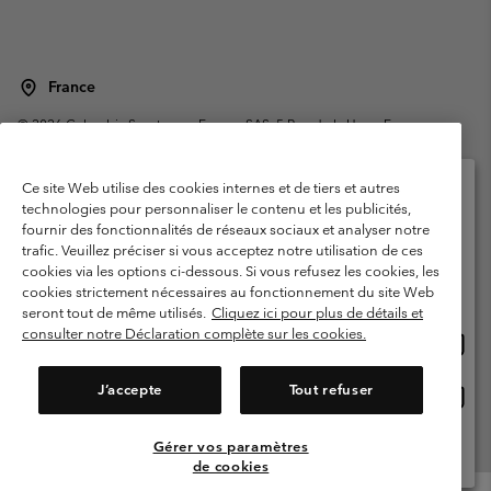
France
©
2026
Columbia Sportswear Europe SAS. 5 Rue de la Haye, Espace
Européen de l'entreprise 67300 Schiltigheim, France. Tous droits réservés.
Conditions d'utilisation
Conditions Générales de Vente
Ce site Web utilise des cookies internes et de tiers et autres
Garanties Légales
Politique de confidentialité
technologies pour personnaliser le contenu et les publicités,
fournir des fonctionnalités de réseaux sociaux et analyser notre
Veuillez sélectionner votre pays d’expédition et
Conditions d'utilisation - Membres
trafic. Veuillez préciser si vous acceptez notre utilisation de ces
votre langue
cookies via les options ci-dessous. Si vous refusez les cookies, les
Conditions D'utilisation - Contenu généré par l'utilisateur
Impressum
Achats en ligne disponibles
cookies strictement nécessaires au fonctionnement du site Web
Cookies
Public CBCR
seront tout de même utilisés.
Cliquez ici pour plus de détails et
consulter notre Déclaration complète sur les cookies.
Achat
United States
en
Service client: Lun - Sam de 9h à 13h et de 14h à 18h
(+)33159500000
ligne
J’accepte
Tout refuser
Achat
France
dispon
en
ligne
Gérer vos paramètres
Voir Tous Les Pays
dispon
de cookies