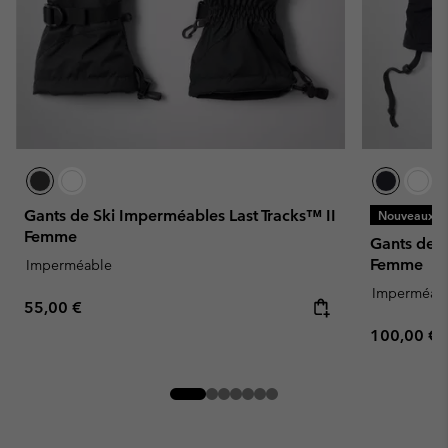
Gants de Ski Imperméables Last Tracks™ II
Nouveaux Co
Femme
Gants de 
Femme
Imperméable
Imperméab
Regular price:
55,00 €
Regular pr
100,00 €