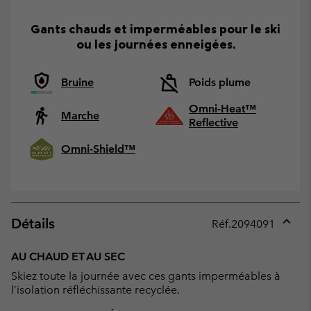
Gants chauds et imperméables pour le ski
ou les journées enneigées.
Bruine
Poids plume
Omni-Heat™
Marche
Reflective
Omni-Shield™
Détails
Réf.
2094091
Expan
or
AU CHAUD ET AU SEC
collap
Skiez toute la journée avec ces gants imperméables à
sectio
l’isolation réfléchissante recyclée.