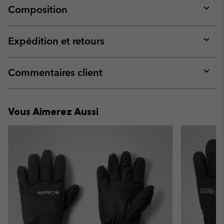
Composition
Expan
or
collap
Expédition et retours
sectio
Expan
or
collap
Commentaires client
sectio
Expan
or
collap
Vous Aimerez Aussi
sectio