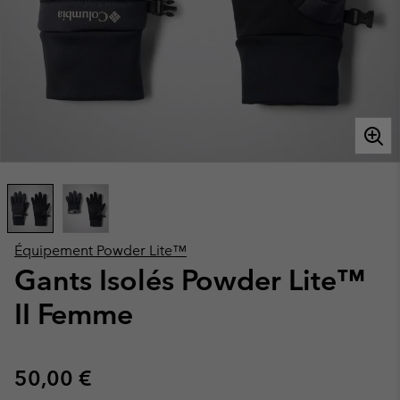
Équipement Powder Lite™
Gants Isolés Powder Lite™
II Femme
Regular price:
50,00 €