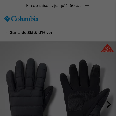
Fin de saison : jusqu'à -50 % !
SKIP
Columbia
TO
Sportswear
CONTENT
Gants de Ski & d'Hiver
SKIP
TO
MAIN
NAV
SKIP
TO
SEARCH