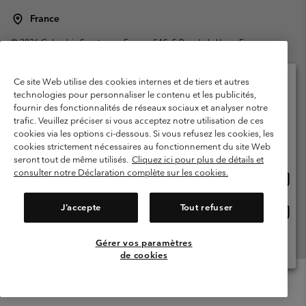
France
©
2026
Columbia Sportswear Europe SAS. 5 Rue de la Haye, Espace
Européen de l'entreprise 67300 Schiltigheim, France. Tous droits réservés.
Conditions d'utilisation
Conditions Générales de Vente
Ce site Web utilise des cookies internes et de tiers et autres
Garanties Légales
Politique de confidentialité
technologies pour personnaliser le contenu et les publicités,
fournir des fonctionnalités de réseaux sociaux et analyser notre
Veuillez sélectionner votre pays d’expédition et
Conditions d'utilisation - Membres
trafic. Veuillez préciser si vous acceptez notre utilisation de ces
votre langue
cookies via les options ci-dessous. Si vous refusez les cookies, les
Conditions D'utilisation - Contenu généré par l'utilisateur
Impressum
Achats en ligne disponibles
cookies strictement nécessaires au fonctionnement du site Web
Cookies
Public CBCR
seront tout de même utilisés.
Cliquez ici pour plus de détails et
consulter notre Déclaration complète sur les cookies.
Achat
United States
en
Service client: Lun - Sam de 9h à 13h et de 14h à 18h
(+)33159500000
ligne
J’accepte
Tout refuser
Achat
France
dispon
en
ligne
Gérer vos paramètres
Voir Tous Les Pays
dispon
de cookies
Menu
Rechercher
Connexion
Mini
Cart