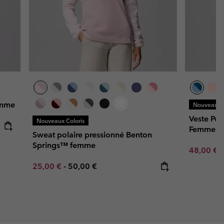
emme
Nouveaux C
Veste Pol
Nouveaux Coloris
Femme
Sweat polaire pressionné Benton
Springs™ femme
Minimum s
48,00 €
Minimum sale price:
Maximum price:
25,00 €
-
50,00 €