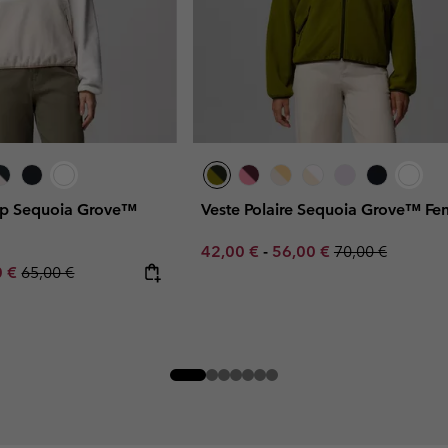
Zip Sequoia Grove™
Veste Polaire Sequoia Grove™ F
Minimum sale price:
Maximum sale price:
Regular price:
42,00 €
-
56,00 €
70,00 €
rice:
um sale price:
Regular price:
0 €
65,00 €