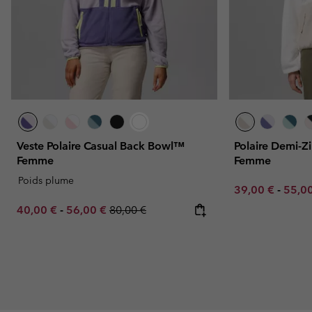
Veste Polaire Casual Back Bowl™
Polaire Demi-
Femme
Femme
Poids plume
Minimum sale p
Maxim
39,00 €
-
55,0
Minimum sale price:
Maximum sale price:
Regular price:
40,00 €
-
56,00 €
80,00 €