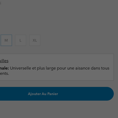
ours de cou
ours de cou
r price:
€
Guide Des Articles Imperméables
Guide Des Articles Imperméables
i & d'hiver
i & d'Hiver
 grandes tailles
articles femme
articles homme
M
L
XL
illes
ale:
Universelle et plus large pour une aisance dans tous
ents.
Ajouter Au Panier