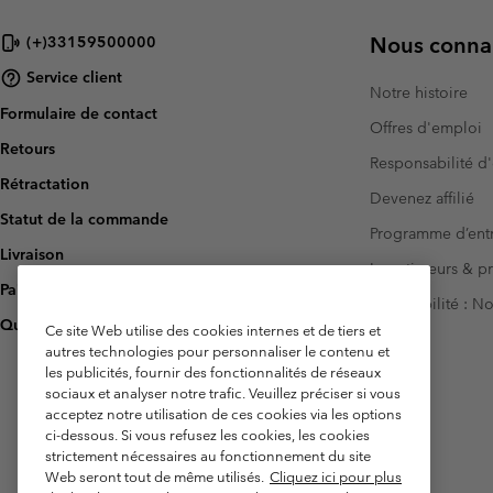
Nous connai
(+)33159500000
Service client
Notre histoire
Formulaire de contact
Offres d'emploi
Retours
Responsabilité d'
Rétractation
Devenez affilié
Statut de la commande
Programme d’entr
Livraison
Investisseurs & p
Paiement
Accessibilité : 
Questions fréquentes
Ce site Web utilise des cookies internes et de tiers et
autres technologies pour personnaliser le contenu et
les publicités, fournir des fonctionnalités de réseaux
sociaux et analyser notre trafic. Veuillez préciser si vous
acceptez notre utilisation de ces cookies via les options
ci-dessous. Si vous refusez les cookies, les cookies
strictement nécessaires au fonctionnement du site
Web seront tout de même utilisés.
Cliquez ici pour plus