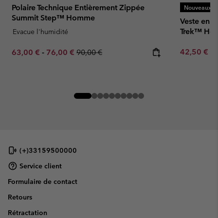
Polaire Technique Entièrement Zippée
Nouveaux Co
Summit Step™ Homme
Veste en P
Trek™ H
Evacue l'humidité
Minimum sa
Minimum sale price:
Maximum sale price:
Regular price:
42,50 €
-
63,00 €
-
76,00 €
90,00 €
(+)33159500000
Service client
Formulaire de contact
Retours
Rétractation