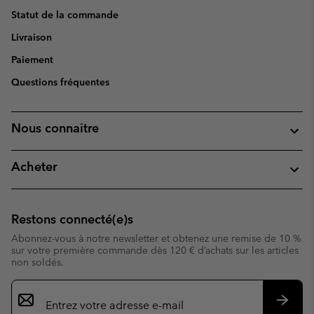
Statut de la commande
Livraison
Paiement
Questions fréquentes
Nous connaitre
Acheter
Restons connecté(e)s
Abonnez-vous à notre newsletter et obtenez une remise de 10 %
sur votre première commande dès 120 € d’achats sur les articles
non soldés.
Inscription
par