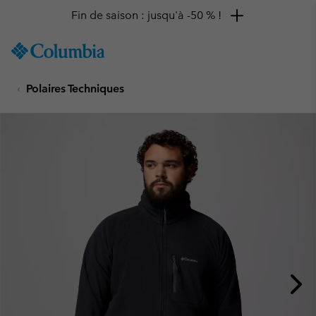
Fin de saison : jusqu'à -50 % !
SKIP
Columbia
TO
Sportswear
CONTENT
Polaires Techniques
SKIP
TO
MAIN
NAV
SKIP
TO
SEARCH