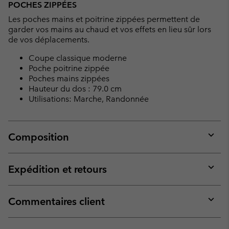
POCHES ZIPPÉES
Les poches mains et poitrine zippées permettent de
garder vos mains au chaud et vos effets en lieu sûr lors
de vos déplacements.
Coupe classique moderne
Poche poitrine zippée
Poches mains zippées
Hauteur du dos : 79.0 cm
Utilisations: Marche, Randonnée
Composition
Expan
or
collap
Expédition et retours
sectio
Expan
or
collap
Commentaires client
sectio
Expan
or