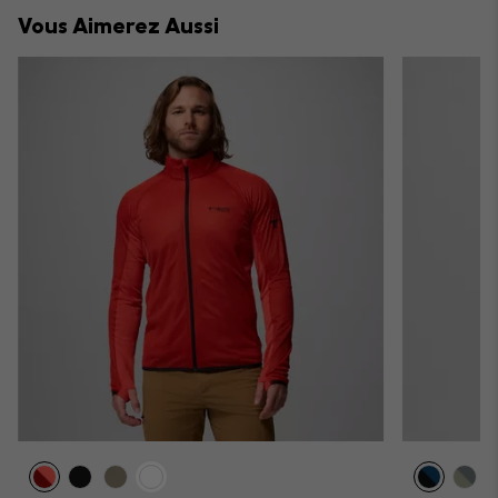
collap
Vous Aimerez Aussi
sectio