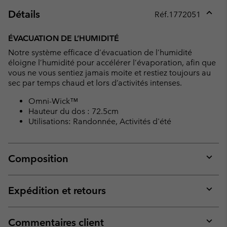
Détails
Réf.
1772051
Expan
or
ÉVACUATION DE L’HUMIDITÉ
collap
Notre système efficace d’évacuation de l’humidité
sectio
éloigne l’humidité pour accélérer l’évaporation, afin que
vous ne vous sentiez jamais moite et restiez toujours au
sec par temps chaud et lors d’activités intenses.
Omni-Wick™
Hauteur du dos : 72.5cm
Utilisations: Randonnée, Activités d'été
Composition
Expan
or
collap
Expédition et retours
sectio
Expan
or
collap
Commentaires client