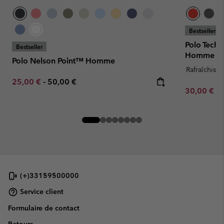
Bestseller
Polo Tech
Bestseller
Homme
Polo Nelson Point™ Homme
Rafraîchissa
Minimum sale price:
Maximum price:
25,00 €
-
50,00 €
Minimum sa
30,00 €
-
(+)33159500000
Service client
Formulaire de contact
Retours