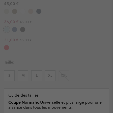
45,00 €
Regular price:
Sale price:
36,00 €
45,00 €
Regular price:
Sale price:
31,00 €
45,00 €
Taille:
S
M
L
XL
XXL
Guide des tailles
Coupe Normale:
Universelle et plus large pour une
aisance dans tous les mouvements.