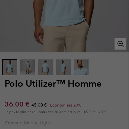
Polo Utilizer™ Homme
Sale price:
Regular price:
36,00 €
45,00 €
Économisez 20%
Le prix le plus bas au cours des 30 derniers jours:
45,00 €
-20%
Couleur:
Marine Light