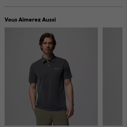
sectio
Expan
or
collap
Vous Aimerez Aussi
sectio