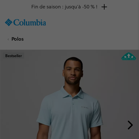
Fin de saison : jusqu'à -50 % !
SKIP
Columbia
TO
Sportswear
CONTENT
Polos
SKIP
TO
MAIN
Bestseller
NAV
SKIP
TO
SEARCH