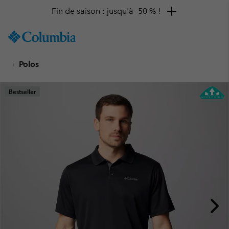
Fin de saison : jusqu'à -50 % !
SKIP
Columbia
TO
Sportswear
CONTENT
Polos
SKIP
TO
MAIN
Bestseller
NAV
SKIP
TO
SEARCH