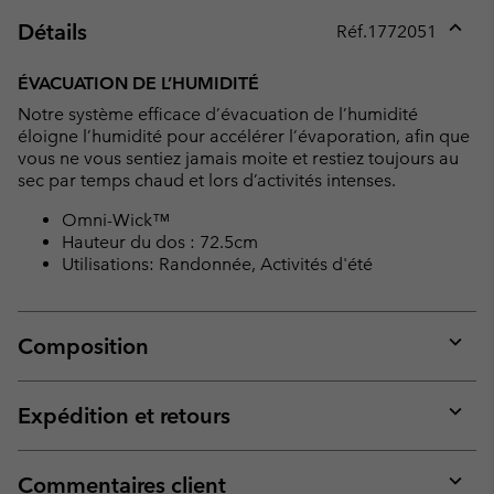
Détails
Réf.
1772051
Expan
or
ÉVACUATION DE L’HUMIDITÉ
collap
Notre système efficace d’évacuation de l’humidité
sectio
éloigne l’humidité pour accélérer l’évaporation, afin que
vous ne vous sentiez jamais moite et restiez toujours au
sec par temps chaud et lors d’activités intenses.
Omni-Wick™
Hauteur du dos : 72.5cm
Utilisations: Randonnée, Activités d'été
Composition
Expan
or
collap
Expédition et retours
sectio
Expan
or
collap
Commentaires client