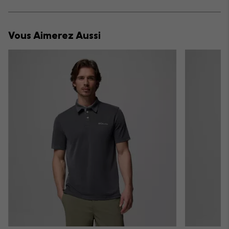
sectio
Expan
or
collap
Vous Aimerez Aussi
sectio