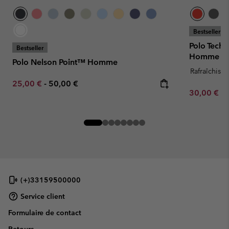
Bestseller
Polo Tech
Bestseller
Homme
Polo Nelson Point™ Homme
Rafraîchissa
Minimum sale price:
Maximum price:
25,00 €
-
50,00 €
Minimum sa
30,00 €
-
(+)33159500000
Service client
Formulaire de contact