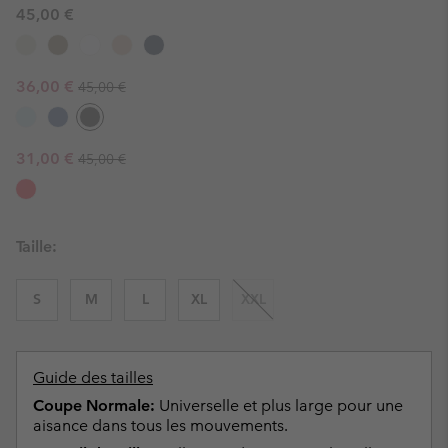
45,00 €
Regular price:
Sale price:
36,00 €
45,00 €
Regular price:
Sale price:
31,00 €
45,00 €
Taille:
S
M
L
XL
XXL
Guide des tailles
Coupe Normale:
Universelle et plus large pour une
aisance dans tous les mouvements.