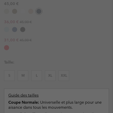
45,00 €
Regular price:
Sale price:
36,00 €
45,00 €
Regular price:
Sale price:
31,00 €
45,00 €
Taille:
S
M
L
XL
XXL
Guide des tailles
Coupe Normale:
Universelle et plus large pour une
aisance dans tous les mouvements.