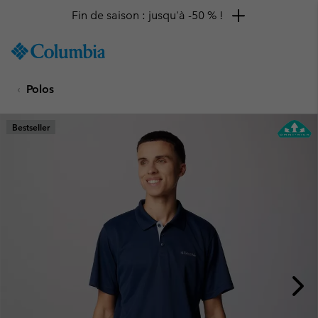
Fin de saison : jusqu'à -50 % !
SKIP
Columbia
TO
Sportswear
CONTENT
Polos
SKIP
TO
MAIN
Bestseller
NAV
SKIP
TO
SEARCH