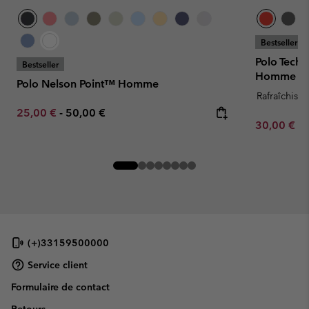
Bestseller
Polo Tech
Bestseller
Homme
Polo Nelson Point™ Homme
Rafraîchissa
Minimum sale price:
Maximum price:
25,00 €
-
50,00 €
Minimum sa
30,00 €
-
(+)33159500000
Service client
Formulaire de contact