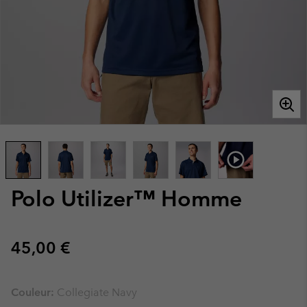
Polo Utilizer™ Homme
Regular price:
45,00 €
Couleur:
Collegiate Navy