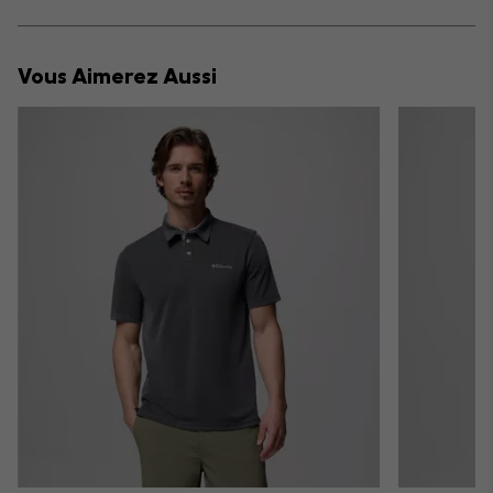
sectio
Expan
or
collap
Vous Aimerez Aussi
sectio