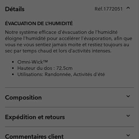
Détails
Réf.
1772051
Expan
or
ÉVACUATION DE L’HUMIDITÉ
collap
Notre système efficace d’évacuation de l’humidité
sectio
éloigne l’humidité pour accélérer l’évaporation, afin que
vous ne vous sentiez jamais moite et restiez toujours au
sec par temps chaud et lors d’activités intenses.
Omni-Wick™
Hauteur du dos : 72.5cm
Utilisations: Randonnée, Activités d'été
Composition
Expan
or
collap
Expédition et retours
sectio
Expan
or
collap
Commentaires client