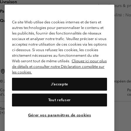
Livraison
Investisseurs & p
Paiement
Accessibilité : 
Questions fréquentes
Ce site Web utilise des cookies internes et de tiers et
autres technologies pour personnaliser le contenu et
les publicités, fournir des fonctionnalités de réseaux
sociaux et analyser notre trafic. Veuillez préciser si vous
acceptez notre utilisation de ces cookies via les options
ci-dessous. Si vous refusez les cookies, les cookies
strictement nécessaires au fonctionnement du site
Web seront tout de même utilisés.
Cliquez ici pour plus
de détails et consulter notre Déclaration complète sur
France
les cookies.
©
2026
Columbia Sportswear Europe SAS. 5 Rue de la Haye, Espace Européen de l'e
J’accepte
Conditions
Conditions Générales de
Garanties
Po
d'utilisation
Vente
Légales
co
Tout refuser
Service client: Lun - Sam de 9h à 13h et de 14h à 18h
(+)33159500000
Gérer vos paramètres de cookies