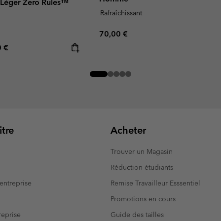
 Léger Zero Rules™
Rafraîchissant
Regular price:
70,00 €
rice:
mum price:
0 €
tre
Acheter
Trouver un Magasin
Réduction étudiants
entreprise
Remise Travailleur Esssentiel
Promotions en cours
eprise
Guide des tailles