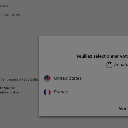
resse
Non conforme
Veuillez sélectionner vot
Achats 
United States
ntreprise 67300 Schiltigheim, France. Tous droits réservés.
litique de
Conditions d'utilisation -
Conditions D'util
France
nfidentialité
Membres
l'utilisateur
Voir 