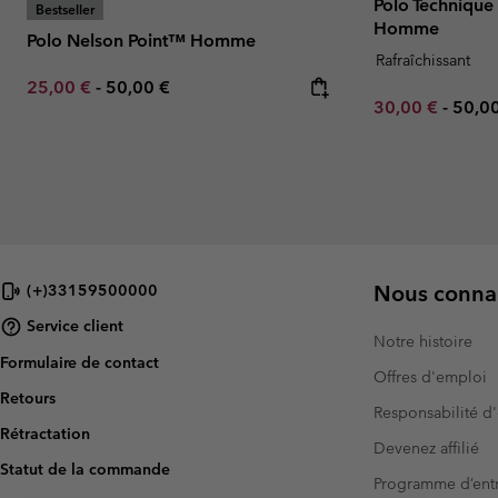
Polo Technique
Bestseller
Homme
Polo Nelson Point™ Homme
Rafraîchissant
Minimum sale price:
Maximum price:
25,00 €
-
50,00 €
Minimum sale p
Maxi
30,00 €
-
50,0
Nous connai
(+)33159500000
Service client
Notre histoire
Formulaire de contact
Offres d'emploi
Retours
Responsabilité d'
Rétractation
Devenez affilié
Statut de la commande
Programme d’entr