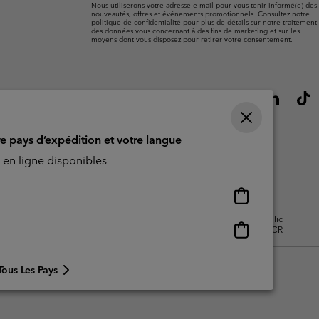
Nous utiliserons votre adresse e-mail pour vous tenir informé(e) des
nouveautés, offres et événements promotionnels. Consultez notre
politique de confidentialité
pour plus de détails sur notre traitement
des données vous concernant à des fins de marketing et sur les
moyens dont vous disposez pour retirer votre consentement.
re pays d’expédition et votre langue
en ligne disponibles
Achats
en
isation - Contenu généré par
Impressum
Cookies
Public
ligne
Achats
CBCR
disponibles
en
ligne
Tous Les Pays
disponibles