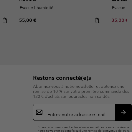
Evacue l'humidité
Evacue l'h
Regular price:
Minimum s
55,00 €
35,00 €
Restons connecté(e)s
Abonnez-vous à notre newsletter et obtenez une
remise de 10 % sur votre première commande dès
120 € d’achats sur les articles non soldés.
Inscription
par
e-
S’a
mail
En nous communiquant votre adresse e-mail, vous vous inscrivez à
notre newsletter et bénéficiez d’une remise de bienvenue de 10 %.