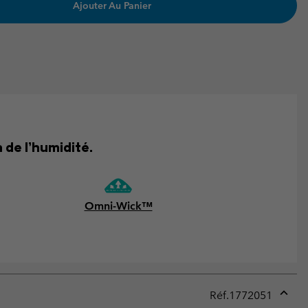
Ajouter Au Panier
de l’humidité.
Omni-Wick™
Réf.
1772051
Expan