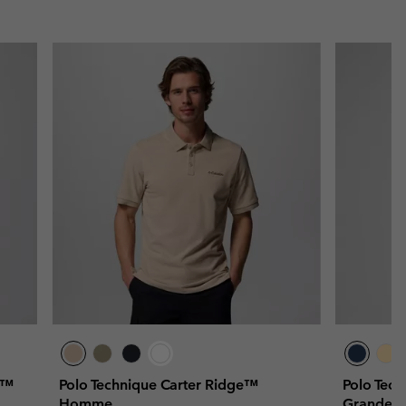
o™
Polo Technique Carter Ridge™
Polo Tec
Homme
Grande Ta