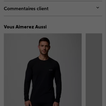
or
collap
Commentaires client
sectio
Expan
or
collap
Vous Aimerez Aussi
sectio