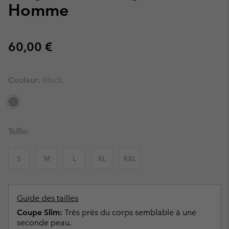
Homme
Regular price:
60,00 €
Couleur:
Black
Taille:
S
M
L
XL
XXL
Guide des tailles
Coupe Slim:
Très près du corps semblable à une
seconde peau.