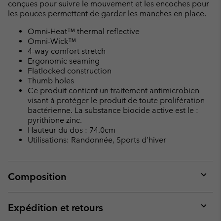
conçues pour suivre le mouvement et les encoches pour
les pouces permettent de garder les manches en place.
Omni-Heat™ thermal reflective
Omni-Wick™
4-way comfort stretch
Ergonomic seaming
Flatlocked construction
Thumb holes
Ce produit contient un traitement antimicrobien
visant à protéger le produit de toute prolifération
bactérienne. La substance biocide active est le :
pyrithione zinc.
Hauteur du dos : 74.0cm
Utilisations: Randonnée, Sports d’hiver
Composition
Expan
or
collap
Expédition et retours
sectio
Expan