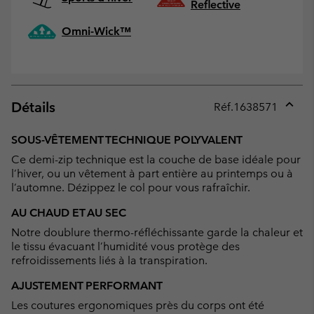
Reflective
Omni-Wick™
Détails
Réf.
1638571
Expan
or
SOUS-VÊTEMENT TECHNIQUE POLYVALENT
collap
Ce demi-zip technique est la couche de base idéale pour
sectio
l’hiver, ou un vêtement à part entière au printemps ou à
l’automne. Dézippez le col pour vous rafraîchir.
AU CHAUD ET AU SEC
Notre doublure thermo-réfléchissante garde la chaleur et
le tissu évacuant l’humidité vous protège des
refroidissements liés à la transpiration.
AJUSTEMENT PERFORMANT
Les coutures ergonomiques près du corps ont été