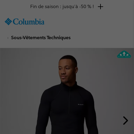
Fin de saison : jusqu'à -50 % !
SKIP
Columbia
TO
Sportswear
CONTENT
Sous-Vêtements Techniques
SKIP
TO
MAIN
NAV
SKIP
TO
SEARCH