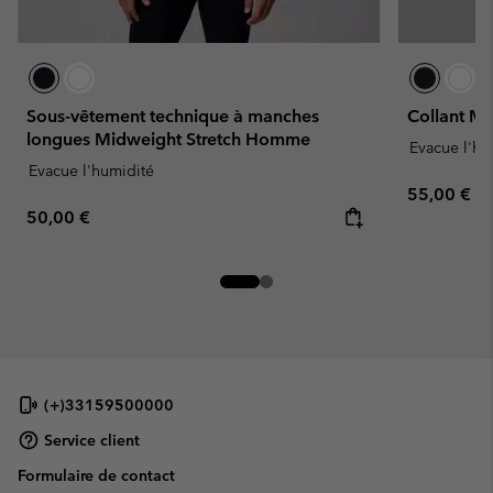
Sous-vêtement technique à manches
Collant M
longues Midweight Stretch Homme
Evacue l'hu
Evacue l'humidité
Regular pr
55,00 €
Regular price:
50,00 €
(+)33159500000
Service client
Formulaire de contact