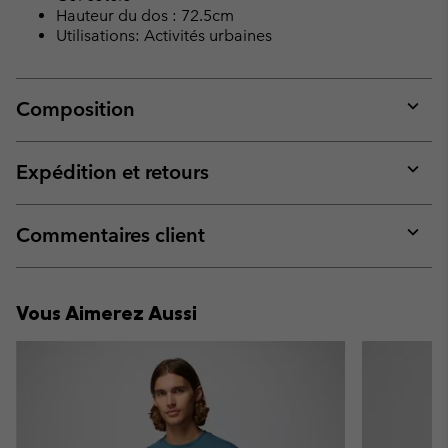
Hauteur du dos : 72.5cm
Utilisations: Activités urbaines
Composition
Expan
or
collap
Expédition et retours
sectio
Expan
or
collap
Commentaires client
sectio
Expan
or
collap
Vous Aimerez Aussi
sectio