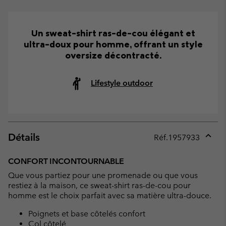
Un sweat-shirt ras-de-cou élégant et
ultra-doux pour homme, offrant un style
oversize décontracté.
Lifestyle outdoor
Détails
Réf.
1957933
Expan
or
CONFORT INCONTOURNABLE
collap
Que vous partiez pour une promenade ou que vous
sectio
restiez à la maison, ce sweat-shirt ras-de-cou pour
homme est le choix parfait avec sa matière ultra-douce.
Poignets et base côtelés confort
Col côtelé