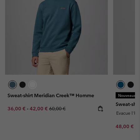
Sweat-shirt Meridian Creek™ Homme
Nouveaux Co
Sweat-shi
Minimum sale price:
Maximum sale price:
Regular price:
36,00 €
-
42,00 €
60,00 €
Evacue l'hu
Minimum sa
48,00 €
-