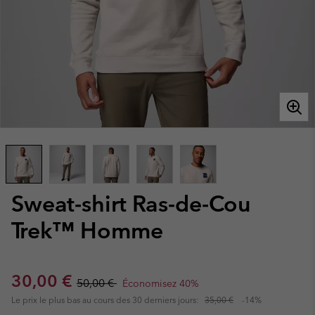
Sweat-shirt Ras-de-Cou
Trek™ Homme
Sale price:
Regular price:
30,00 €
50,00 €
Économisez 40%
Le prix le plus bas au cours des 30 derniers jours:
35,00 €
-14%