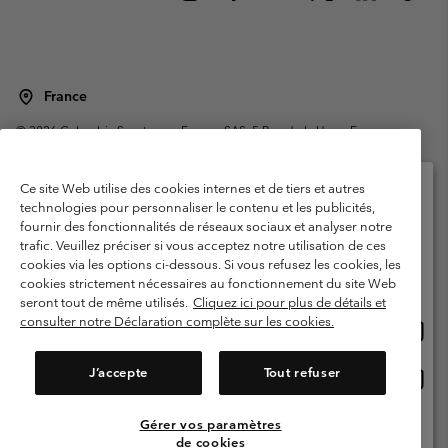
France
©
2026
Columbia Sportswear Europe SAS. 5 Rue de la Haye, Espace
Européen de l'entreprise 67300 Schiltigheim, France. Tous droits réservés.
Conditions d'utilisation
Conditions Générales de Vente
Ce site Web utilise des cookies internes et de tiers et autres
Garanties Légales
Politique de confidentialité
technologies pour personnaliser le contenu et les publicités,
fournir des fonctionnalités de réseaux sociaux et analyser notre
Veuillez sélectionner votre pays d’expédition et
Conditions d'utilisation - Membres
trafic. Veuillez préciser si vous acceptez notre utilisation de ces
votre langue
cookies via les options ci-dessous. Si vous refusez les cookies, les
Conditions D'utilisation - Contenu généré par l'utilisateur
Impressum
Achats en ligne disponibles
cookies strictement nécessaires au fonctionnement du site Web
Cookies
Public CBCR
seront tout de même utilisés.
Cliquez ici pour plus de détails et
consulter notre Déclaration complète sur les cookies.
Achat
United States
en
Service client: Lun - Sam de 9h à 13h et de 14h à 18h
(+)33159500000
ligne
J’accepte
Tout refuser
Achat
France
dispon
en
ligne
Gérer vos paramètres
Voir Tous Les Pays
dispon
de cookies