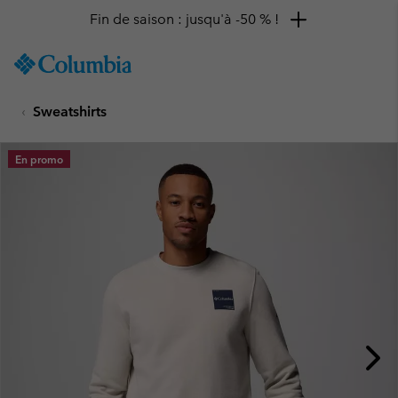
Fin de saison : jusqu'à -50 % !
SKIP
Columbia
TO
Sportswear
CONTENT
Sweatshirts
SKIP
TO
MAIN
En promo
NAV
SKIP
TO
SEARCH