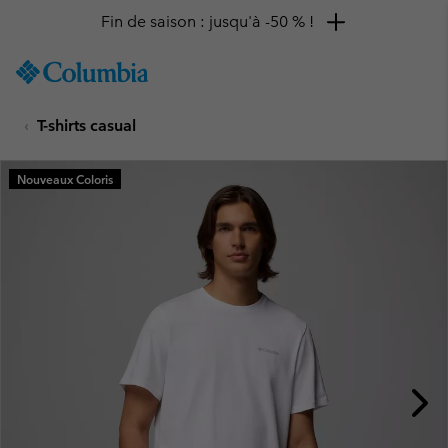
Fin de saison : jusqu'à -50 % !
SKIP
Columbia
TO
Sportswear
CONTENT
T-shirts casual
SKIP
TO
MAIN
Nouveaux Coloris
NAV
SKIP
TO
SEARCH