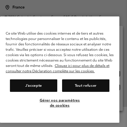
France
©
2026
Columbia Sportswear Europe SAS. 5 Rue de la Haye, Espace
Européen de l'entreprise 67300 Schiltigheim, France. Tous droits réservés.
Conditions d'utilisation
Conditions Générales de Vente
Ce site Web utilise des cookies internes et de tiers et autres
Garanties Légales
Politique de confidentialité
technologies pour personnaliser le contenu et les publicités,
fournir des fonctionnalités de réseaux sociaux et analyser notre
Veuillez sélectionner votre pays d’expédition et
Conditions d'utilisation - Membres
trafic. Veuillez préciser si vous acceptez notre utilisation de ces
votre langue
cookies via les options ci-dessous. Si vous refusez les cookies, les
Conditions D'utilisation - Contenu généré par l'utilisateur
Impressum
Achats en ligne disponibles
cookies strictement nécessaires au fonctionnement du site Web
Cookies
Public CBCR
seront tout de même utilisés.
Cliquez ici pour plus de détails et
consulter notre Déclaration complète sur les cookies.
Achat
United States
en
Service client: Lun - Sam de 9h à 13h et de 14h à 18h
(+)33159500000
ligne
J’accepte
Tout refuser
Achat
France
dispon
en
ligne
Gérer vos paramètres
Voir Tous Les Pays
dispon
de cookies
Menu
Rechercher
Connexion
Mini
Cart