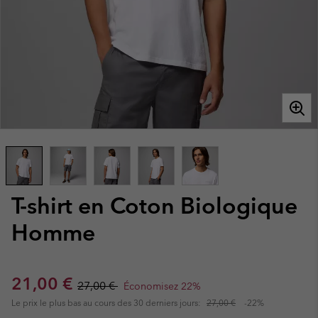
T-shirt en Coton Biologique
Homme
Sale price:
Regular price:
21,00 €
27,00 €
Économisez 22%
Le prix le plus bas au cours des 30 derniers jours:
27,00 €
-22%