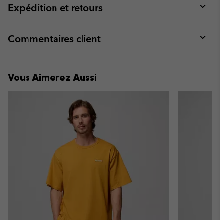
collap
Expédition et retours
sectio
Expan
or
collap
Commentaires client
sectio
Expan
or
collap
Vous Aimerez Aussi
sectio