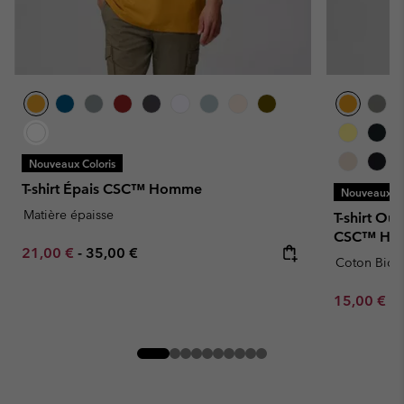
Nouveaux Coloris
T-shirt Épais CSC™ Homme
Nouveaux Co
Matière épaisse
T-shirt Ou
CSC™ Ho
Minimum sale price:
Maximum price:
21,00 €
-
35,00 €
Coton Bio
Minimum sa
15,00 €
-