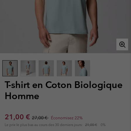
T-shirt en Coton Biologique
Homme
Sale price:
Regular price:
21,00 €
27,00 €
Économisez 22%
Le prix le plus bas au cours des 30 derniers jours:
21,00 €
0%