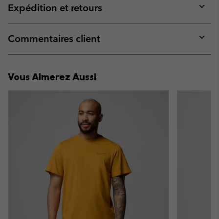
collap
Expédition et retours
sectio
Expan
or
collap
Commentaires client
sectio
Expan
or
collap
Vous Aimerez Aussi
sectio