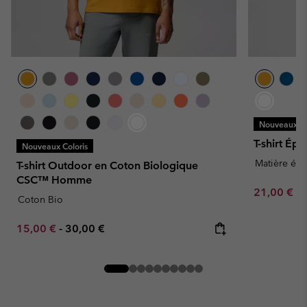
Nouveaux Co
T-shirt É
Nouveaux Coloris
Matière épa
T-shirt Outdoor en Coton Biologique
CSC™ Homme
Minimum sa
21,00 €
-
Coton Bio
Minimum sale price:
Maximum price:
15,00 €
-
30,00 €