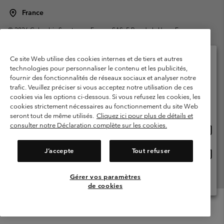
France
©
2026
Columbia Sportswear Europe SAS. 5 Rue de la Haye, Espace
Européen de l'entreprise 67300 Schiltigheim, France. Tous droits réservés.
Conditions d'utilisation
Conditions Générales de Vente
Ce site Web utilise des cookies internes et de tiers et autres
Garanties Légales
Politique de confidentialité
technologies pour personnaliser le contenu et les publicités,
fournir des fonctionnalités de réseaux sociaux et analyser notre
Veuillez sélectionner votre pays d’expédition et
Conditions d'utilisation - Membres
trafic. Veuillez préciser si vous acceptez notre utilisation de ces
votre langue
cookies via les options ci-dessous. Si vous refusez les cookies, les
Conditions D'utilisation - Contenu généré par l'utilisateur
Impressum
Achats en ligne disponibles
cookies strictement nécessaires au fonctionnement du site Web
Cookies
Public CBCR
seront tout de même utilisés.
Cliquez ici pour plus de détails et
consulter notre Déclaration complète sur les cookies.
Achat
United States
en
Service client: Lun - Sam de 9h à 13h et de 14h à 18h
(+)33159500000
ligne
J’accepte
Tout refuser
Achat
France
dispon
en
ligne
Gérer vos paramètres
Voir Tous Les Pays
dispon
de cookies
Menu
Rechercher
Connexion
Mini
Cart