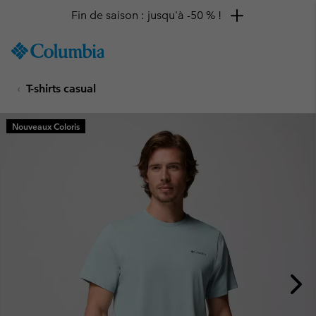
Fin de saison : jusqu'à -50 % !
SKIP
Columbia
TO
Sportswear
CONTENT
T-shirts casual
SKIP
TO
MAIN
Nouveaux Coloris
NAV
SKIP
TO
SEARCH