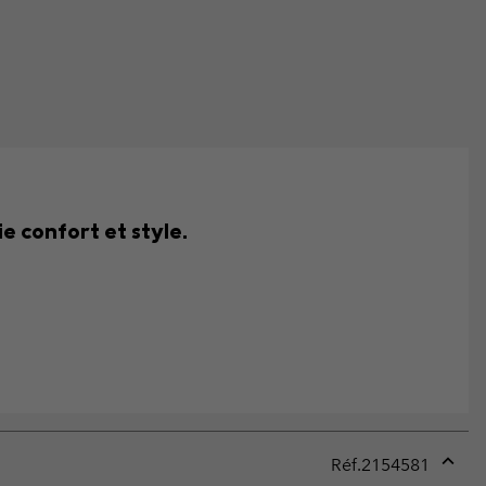
e confort et style.
Réf.
2154581
Expan