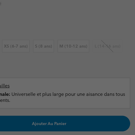
ours de cou
ours de cou
r price:
€
Guide Des Articles Imperméables
Guide Des Articles Imperméables
i & d'hiver
i & d'Hiver
 grandes tailles
articles femme
articles homme
XS (6-7 ans)
S (8 ans)
M (10-12 ans)
L (14-16 ans)
illes
ale:
Universelle et plus large pour une aisance dans tous
ents.
Ajouter Au Panier