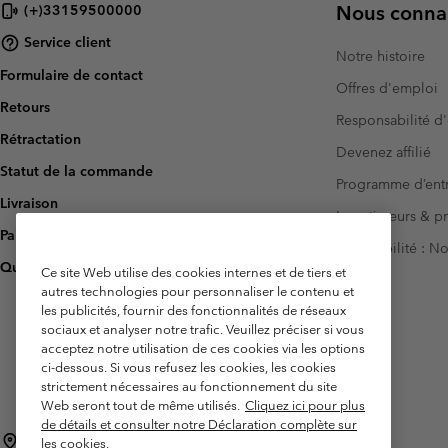
Nous connai
(+)33159500000
Service client
Notre histoire
Formulaire de contact
Offres d'emploi
Retours
Responsabilité d'
Rétractation
Devenez affilié
Statut de la commande
Programme d’entr
Livraison
Investisseurs & p
Paiement
Accessibilité : 
Questions fréquentes
Ce site Web utilise des cookies internes et de tiers et
autres technologies pour personnaliser le contenu et
les publicités, fournir des fonctionnalités de réseaux
sociaux et analyser notre trafic. Veuillez préciser si vous
acceptez notre utilisation de ces cookies via les options
ci-dessous. Si vous refusez les cookies, les cookies
strictement nécessaires au fonctionnement du site
Web seront tout de même utilisés.
Cliquez ici pour plus
de détails et consulter notre Déclaration complète sur
France
les cookies.