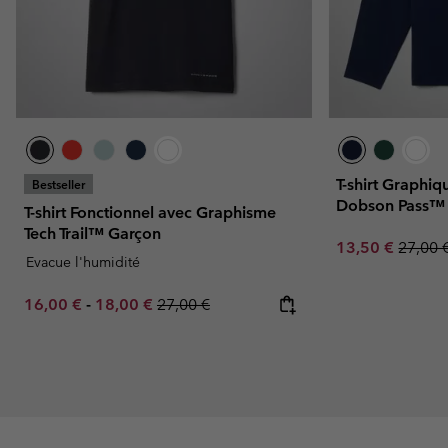
T-shirt Graphi
Bestseller
Dobson Pass™
T-shirt Fonctionnel avec Graphisme
Tech Trail™ Garçon
Sale price:
Regula
13,50 €
27,00 
Evacue l'humidité
Minimum sale price:
Maximum sale price:
Regular price:
16,00 €
-
18,00 €
27,00 €