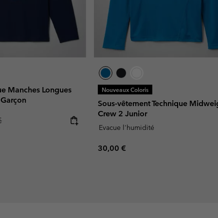
que Manches Longues
Nouveaux Coloris
 Garçon
Sous-vêtement Technique Midwei
Crew 2 Junior
r price:
€
Evacue l'humidité
Regular price:
30,00 €