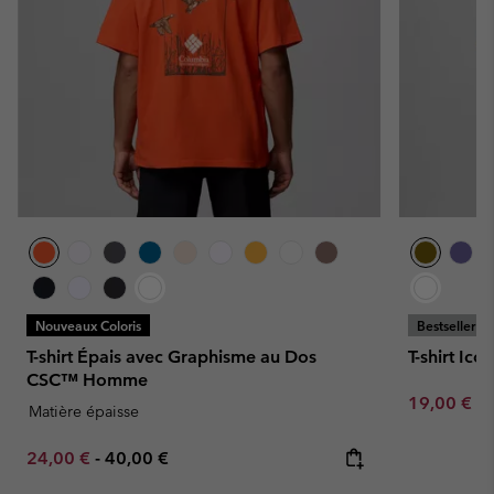
Nouveaux Coloris
Bestseller
T-shirt Épais avec Graphisme au Dos
T-shirt I
CSC™ Homme
Minimum sa
19,00 €
-
Matière épaisse
Minimum sale price:
Maximum price:
24,00 €
-
40,00 €