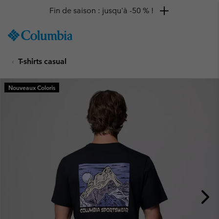
Fin de saison : jusqu'à -50 % !
SKIP
Columbia
TO
Sportswear
CONTENT
T-shirts casual
SKIP
TO
MAIN
Nouveaux Coloris
NAV
SKIP
TO
SEARCH