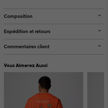
Composition
Expan
or
collap
Expédition et retours
sectio
Expan
or
collap
Commentaires client
sectio
Expan
or
collap
Vous Aimerez Aussi
sectio