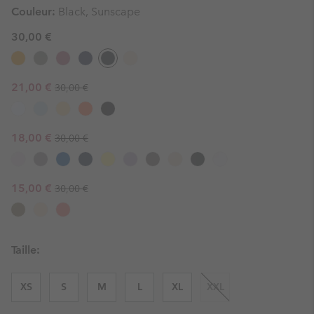
Couleur:
Black, Sunscape
30,00 €
Regular price:
Sale price:
21,00 €
30,00 €
Regular price:
Sale price:
18,00 €
30,00 €
Regular price:
Sale price:
15,00 €
30,00 €
Taille:
XS
S
M
L
XL
XXL