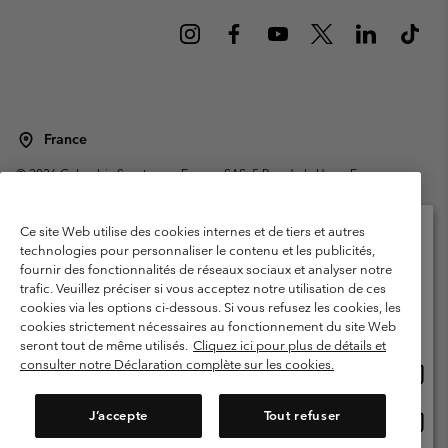
France
©
2026
Columbia Sportswear Europe SAS. 5 Rue de la Haye, Espace
Européen de l'entreprise 67300 Schiltigheim, France. Tous droits réservés.
Conditions d'utilisation
Conditions Générales de Vente
Ce site Web utilise des cookies internes et de tiers et autres
Garanties Légales
Politique de confidentialité
technologies pour personnaliser le contenu et les publicités,
fournir des fonctionnalités de réseaux sociaux et analyser notre
Veuillez sélectionner votre pays d’expédition et
Conditions d'utilisation - Membres
trafic. Veuillez préciser si vous acceptez notre utilisation de ces
votre langue
cookies via les options ci-dessous. Si vous refusez les cookies, les
Conditions D'utilisation - Contenu généré par l'utilisateur
Impressum
Achats en ligne disponibles
cookies strictement nécessaires au fonctionnement du site Web
Cookies
Public CBCR
seront tout de même utilisés.
Cliquez ici pour plus de détails et
consulter notre Déclaration complète sur les cookies.
Achat
United States
en
Service client: Lun - Sam de 9h à 13h et de 14h à 18h
(+)33159500000
ligne
J’accepte
Tout refuser
Achat
France
dispon
en