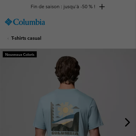
Fin de saison : jusqu'à -50 % !
SKIP
Columbia
TO
Sportswear
CONTENT
T-shirts casual
SKIP
TO
MAIN
Nouveaux Coloris
NAV
SKIP
TO
SEARCH