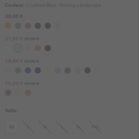
Couleur:
Crushed Blue, Shining Landscape
30,00 €
Regular price:
Sale price:
21,00 €
30,00 €
Regular price:
Sale price:
18,00 €
30,00 €
Regular price:
Sale price:
15,00 €
30,00 €
Taille:
XS
S
M
L
XL
XXL