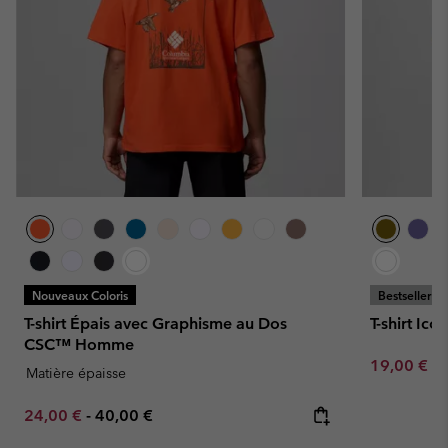
Nouveaux Coloris
Bestseller
T-shirt Épais avec Graphisme au Dos
T-shirt I
CSC™ Homme
Minimum sa
19,00 €
-
Matière épaisse
Minimum sale price:
Maximum price:
24,00 €
-
40,00 €