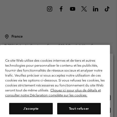
France
©
2026
Columbia Sportswear Europe SAS. 5 Rue de la Haye, Espace
Européen de l'entreprise 67300 Schiltigheim, France. Tous droits réservés.
Conditions d'utilisation
Conditions Générales de Vente
Ce site Web utilise des cookies internes et de tiers et autres
Garanties Légales
Politique de confidentialité
technologies pour personnaliser le contenu et les publicités,
fournir des fonctionnalités de réseaux sociaux et analyser notre
Veuillez sélectionner votre pays d’expédition et
Conditions d'utilisation - Membres
trafic. Veuillez préciser si vous acceptez notre utilisation de ces
votre langue
cookies via les options ci-dessous. Si vous refusez les cookies, les
Conditions D'utilisation - Contenu généré par l'utilisateur
Impressum
Achats en ligne disponibles
cookies strictement nécessaires au fonctionnement du site Web
Cookies
Public CBCR
seront tout de même utilisés.
Cliquez ici pour plus de détails et
consulter notre Déclaration complète sur les cookies.
Achat
United States
en
Service client: Lun - Sam de 9h à 13h et de 14h à 18h
(+)33159500000
ligne
J’accepte
Tout refuser
Achat
France
dispon
en