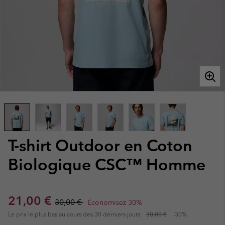
T-shirt Outdoor en Coton
Biologique CSC™ Homme
Sale price:
Regular price:
21,00 €
30,00 €
Économisez 30%
Le prix le plus bas au cours des 30 derniers jours:
30,00 €
-30%