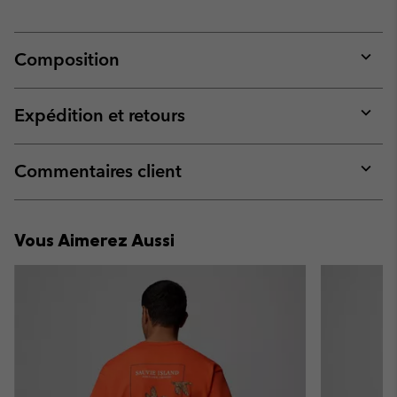
Composition
Expan
or
collap
Expédition et retours
sectio
Expan
or
collap
Commentaires client
sectio
Expan
or
collap
Vous Aimerez Aussi
sectio