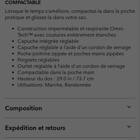
COMPACTABLE
Lorsque le temps s’améliore, compactez-la dans la poche
pratique et glissez-la dans votre sac.
Construction imperméable et respirante Omni-
Tech™ avec coutures entièrement étanches
Capuche intégrée réglable
Capuche réglable à l’aide d’un cordon de serrage
Poche poitrine zippée et poches mains zippées
Poignets réglables
Ourlet réglable à l’aide d’un cordon de serrage
Compactable dans la poche main
Hauteur du dos : 29.0 in / 73.7 cm
Utilisations: Marche, Randonnée
Composition
Expan
or
collap
Expédition et retours
sectio
Expan
or