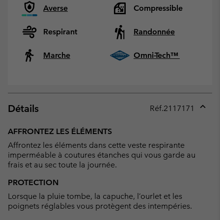
Averse
Compressible
Respirant
Randonnée
Marche
Omni-Tech™
Détails
Réf.
2117171
Expan
or
AFFRONTEZ LES ÉLÉMENTS
collap
Affrontez les éléments dans cette veste respirante
sectio
imperméable à coutures étanches qui vous garde au
frais et au sec toute la journée.
PROTECTION
Lorsque la pluie tombe, la capuche, l’ourlet et les
poignets réglables vous protègent des intempéries.