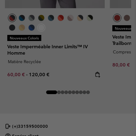
Nouveaux Co
Veste Imp
Nouveaux Coloris
Trailborn
Veste Imperméable Inner Limits™ IV
Compressib
Homme
Matière Recyclée
Minimum sa
80,00 €
-
Minimum sale price:
Maximum price:
60,00 €
-
120,00 €
(+)33159500000
Service client