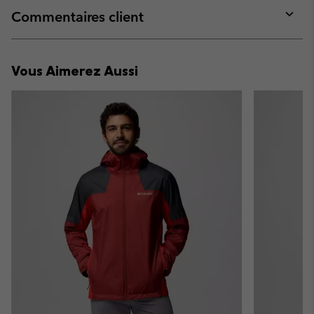
collap
Commentaires client
sectio
Expan
or
collap
Vous Aimerez Aussi
sectio