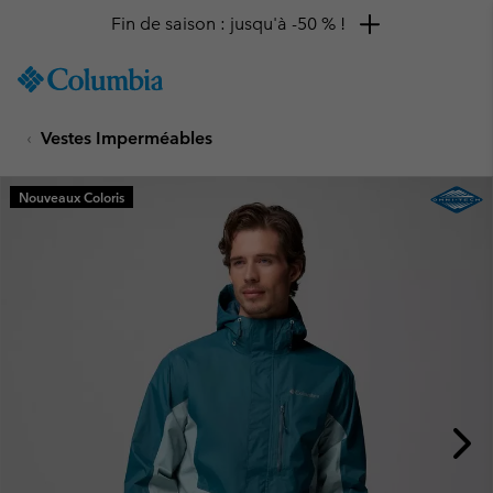
Fin de saison : jusqu'à -50 % !
SKIP
Columbia
TO
Sportswear
CONTENT
Vestes Imperméables
SKIP
TO
MAIN
Nouveaux Coloris
NAV
SKIP
TO
SEARCH