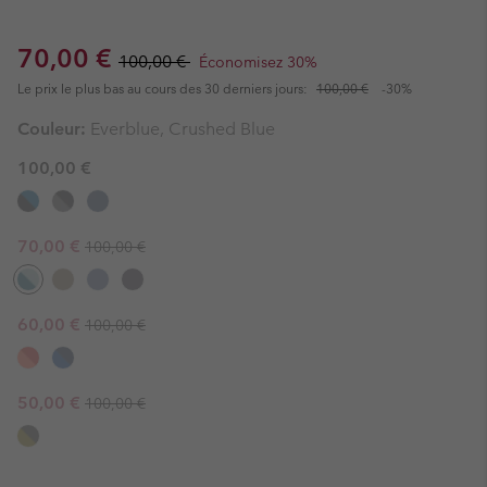
Sale price:
Regular price:
70,00 €
100,00 €
Économisez 30%
Le prix le plus bas au cours des 30 derniers jours:
100,00 €
-30%
Couleur:
Everblue, Crushed Blue
100,00 €
Regular price:
Sale price:
70,00 €
100,00 €
Regular price:
Sale price:
60,00 €
100,00 €
Regular price:
Sale price:
50,00 €
100,00 €