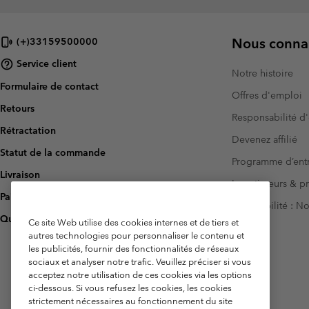
Nous connai
(+)33159500000
Service client
Notre histoire
Formulaire de contact
Offres d'emploi
Retours
Responsabilité d'
Rétractation
Devenez affilié
Statut de la commande
Programme d’entr
Livraison
Investisseurs & p
Paiement
Accessibilité : 
Questions fréquentes
Ce site Web utilise des cookies internes et de tiers et
autres technologies pour personnaliser le contenu et
les publicités, fournir des fonctionnalités de réseaux
sociaux et analyser notre trafic. Veuillez préciser si vous
acceptez notre utilisation de ces cookies via les options
ci-dessous. Si vous refusez les cookies, les cookies
strictement nécessaires au fonctionnement du site