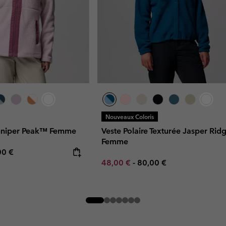
Nouveaux Coloris
 Juniper Peak™ Femme
Veste Polaire Texturée Jasper Ri
Femme
rice:
mum price:
00 €
Minimum sale price:
Maximum price:
48,00 €
-
80,00 €