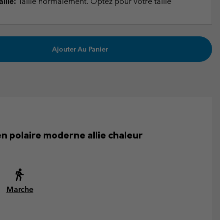
ille:
Taille normalement. Optez pour votre taille
Ajouter Au Panier
en polaire moderne allie chaleur
Marche