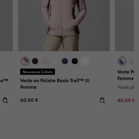
Veste Pol
Nouveaux Coloris
Femme
dge™
Veste en Polaire Basin Trail™ III
Femme
Poids plu
Regular price:
60,00 €
Minimum s
40,00 €