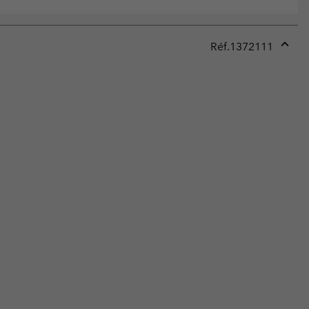
Réf.
1372111
Expan
or
collap
sectio