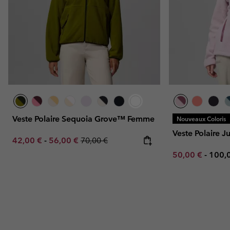
Veste Polaire Sequoia Grove™ Femme
Nouveaux Coloris
Veste Polaire
Minimum sale price:
Maximum sale price:
Regular price:
42,00 €
-
56,00 €
70,00 €
Minimum sale p
Maxi
50,00 €
-
100,