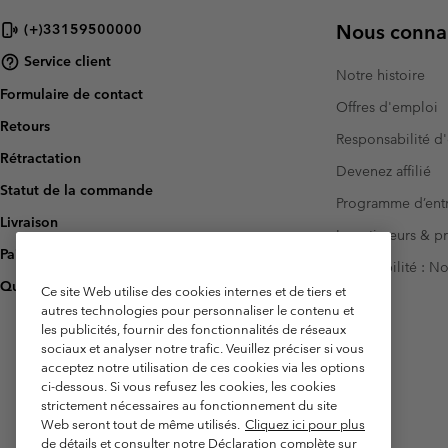
Nous connai
(+)33159500000
Service client
Notre histoire
Formulaire de contact
Offres d'emploi
Retours
Responsabilité d'
Rétractation
Devenez affilié
Statut de la commande
Programme d’entr
Livraison
Investisseurs & p
Paiement
Accessibilité : 
Questions fréquentes
Ce site Web utilise des cookies internes et de tiers et
autres technologies pour personnaliser le contenu et
les publicités, fournir des fonctionnalités de réseaux
sociaux et analyser notre trafic. Veuillez préciser si vous
acceptez notre utilisation de ces cookies via les options
ci-dessous. Si vous refusez les cookies, les cookies
strictement nécessaires au fonctionnement du site
Web seront tout de même utilisés.
Cliquez ici pour plus
de détails et consulter notre Déclaration complète sur