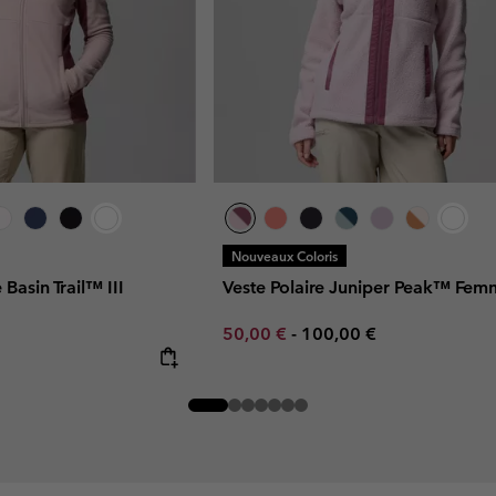
Nouveaux Coloris
 Basin Trail™ III
Veste Polaire Juniper Peak™ Fem
Minimum sale price:
Maximum price:
50,00 €
-
100,00 €