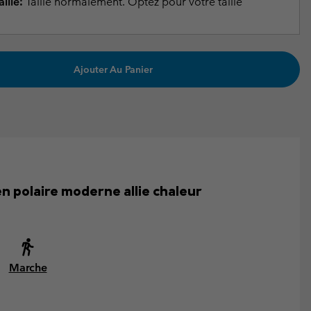
ille:
Taille normalement. Optez pour votre taille
Ajouter Au Panier
en polaire moderne allie chaleur
Marche