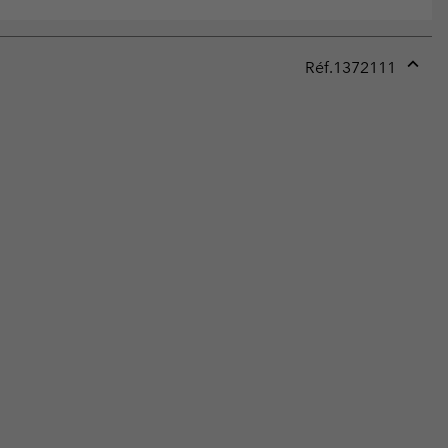
Réf.
1372111
Expan
or
collap
sectio