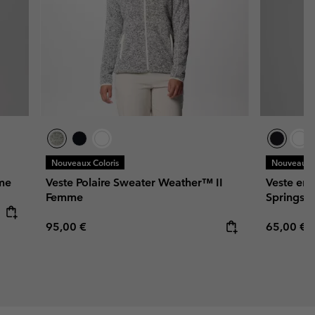
Nouveaux Coloris
Nouveaux C
me
Veste Polaire Sweater Weather™ II
Veste en 
Femme
Springs
Regular price:
Regular p
95,00 €
65,00 €