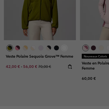
Veste Polaire Sequoia Grove™ Femme
Nouveaux Coloris
Veste en Polaire
Minimum sale price:
Maximum sale price:
Regular price:
42,00 €
-
56,00 €
70,00 €
Femme
Regular price:
60,00 €