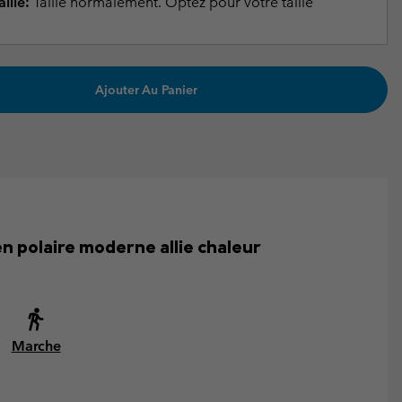
ille:
Taille normalement. Optez pour votre taille
Ajouter Au Panier
en polaire moderne allie chaleur
Marche