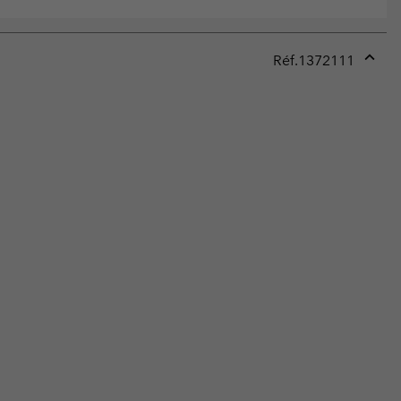
Réf.
1372111
Expan
or
collap
sectio