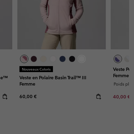
Veste Pol
Nouveaux Coloris
Femme
dge™
Veste en Polaire Basin Trail™ III
Femme
Poids plu
Regular price:
60,00 €
Minimum s
40,00 €