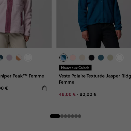
Nouveaux Coloris
 Juniper Peak™ Femme
Veste Polaire Texturée Jasper Ri
Femme
rice:
mum price:
00 €
Minimum sale price:
Maximum price:
48,00 €
-
80,00 €