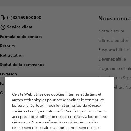
Nous connai
(+)33159500000
Service client
Notre histoire
Formulaire de contact
Offres d'emploi
Retours
Responsabilité d'
Rétractation
Devenez affilié
Statut de la commande
Programme d’entr
Livraison
Investisseurs & p
Paiement
Accessibilité : 
Questions fréquentes
Ce site Web utilise des cookies internes et de tiers et
autres technologies pour personnaliser le contenu et
les publicités, fournir des fonctionnalités de réseaux
sociaux et analyser notre trafic. Veuillez préciser si vous
acceptez notre utilisation de ces cookies via les options
ci-dessous. Si vous refusez les cookies, les cookies
strictement nécessaires au fonctionnement du site