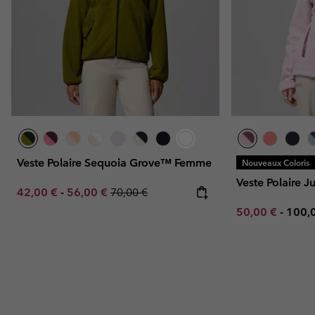
Veste Polaire Sequoia Grove™ Femme
Nouveaux Coloris
Veste Polaire
Minimum sale price:
Maximum sale price:
Regular price:
42,00 €
-
56,00 €
70,00 €
Minimum sale p
Maxi
50,00 €
-
100,