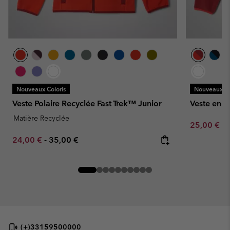
Nouveaux Coloris
Nouveaux Co
Veste Polaire Recyclée Fast Trek™ Junior
Veste en P
Matière Recyclée
Minimum sa
25,00 €
-
Minimum sale price:
Maximum price:
24,00 €
-
35,00 €
(+)33159500000