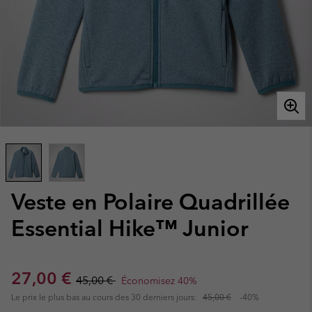
Veste en Polaire Quadrillée
Essential Hike™ Junior
Sale price:
Regular price:
27,00 €
45,00 €
Économisez 40%
Le prix le plus bas au cours des 30 derniers jours:
45,00 €
-40%