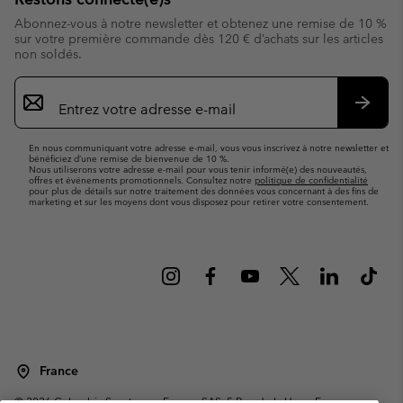
Abonnez-vous à notre newsletter et obtenez une remise de 10 %
sur votre première commande dès 120 € d’achats sur les articles
non soldés.
Inscription
par
e-
S’abo
mail
En nous communiquant votre adresse e-mail, vous vous inscrivez à notre newsletter et
bénéficiez d’une remise de bienvenue de 10 %.
Nous utiliserons votre adresse e-mail pour vous tenir informé(e) des nouveautés,
offres et événements promotionnels. Consultez notre
politique de confidentialité
pour plus de détails sur notre traitement des données vous concernant à des fins de
marketing et sur les moyens dont vous disposez pour retirer votre consentement.
France
©
2026
Columbia Sportswear Europe SAS. 5 Rue de la Haye, Espace