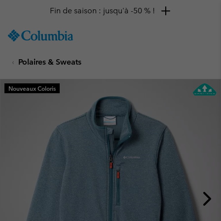
Fin de saison : jusqu'à -50 % !
SKIP
Columbia
TO
Sportswear
CONTENT
Polaires & Sweats
SKIP
TO
MAIN
Nouveaux Coloris
NAV
SKIP
TO
SEARCH