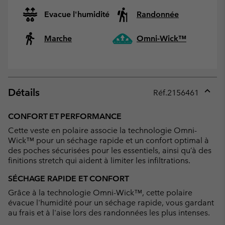
Evacue l'humidité
Randonnée
Marche
Omni-Wick™
Détails
Réf.
2156461
Expan
or
CONFORT ET PERFORMANCE
collap
Cette veste en polaire associe la technologie Omni-
sectio
Wick™ pour un séchage rapide et un confort optimal à
des poches sécurisées pour les essentiels, ainsi qu’à des
finitions stretch qui aident à limiter les infiltrations.
SÉCHAGE RAPIDE ET CONFORT
Grâce à la technologie Omni-Wick™, cette polaire
évacue l'humidité pour un séchage rapide, vous gardant
au frais et à l'aise lors des randonnées les plus intenses.