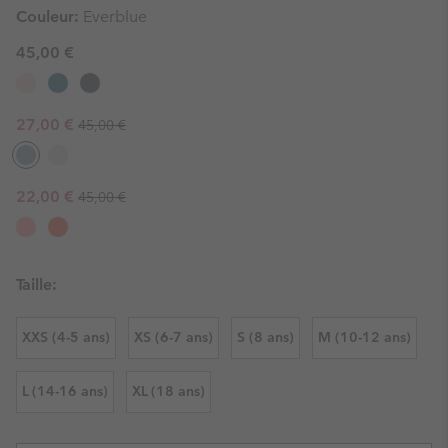
Couleur:
Everblue
45,00 €
Regular price:
Sale price:
27,00 €
45,00 €
Regular price:
Sale price:
22,00 €
45,00 €
Taille:
XXS (4-5 ans)
XS (6-7 ans)
S (8 ans)
M (10-12 ans)
L (14-16 ans)
XL (18 ans)