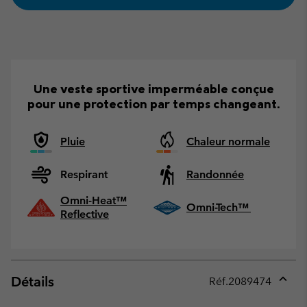
Une veste sportive imperméable conçue
pour une protection par temps changeant.
Pluie
Chaleur normale
Respirant
Randonnée
Omni-Heat™
Omni-Tech™
Reflective
Détails
Réf.
2089474
Expan
or