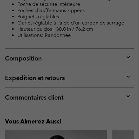
Poche de sécurité intérieure
Poches chauffe-mains zippées
Poignets réglables
Ourlet réglable à l’aide d’un cordon de serrage
Hauteur du dos : 30.0 in / 76.2 cm
Utilisations: Randonnée
Composition
Expan
or
collap
Expédition et retours
sectio
Expan
or
collap
Commentaires client
sectio
Expan
or
collap
Vous Aimerez Aussi
sectio