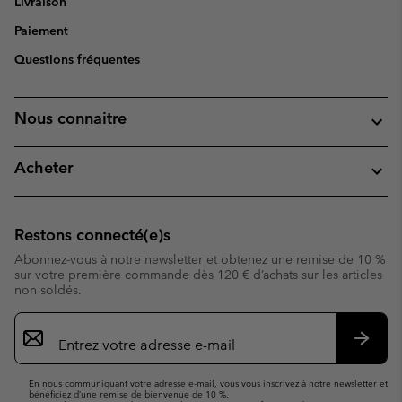
Livraison
Paiement
Questions fréquentes
Nous connaitre
Acheter
Restons connecté(e)s
Abonnez-vous à notre newsletter et obtenez une remise de 10 %
sur votre première commande dès 120 € d’achats sur les articles
non soldés.
Inscription
par
e-
S’abo
mail
En nous communiquant votre adresse e-mail, vous vous inscrivez à notre newsletter et
bénéficiez d’une remise de bienvenue de 10 %.