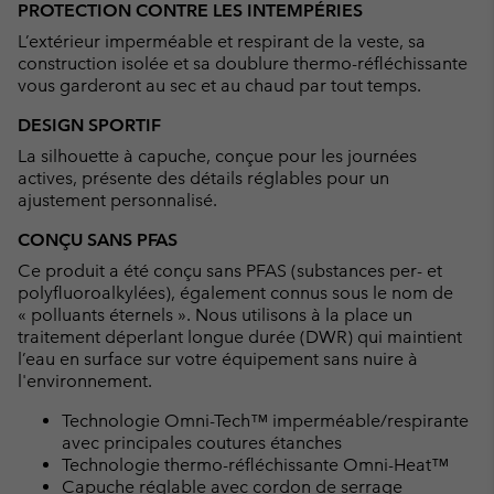
PROTECTION CONTRE LES INTEMPÉRIES
collap
L’extérieur imperméable et respirant de la veste, sa
sectio
construction isolée et sa doublure thermo-réfléchissante
vous garderont au sec et au chaud par tout temps.
DESIGN SPORTIF
La silhouette à capuche, conçue pour les journées
actives, présente des détails réglables pour un
ajustement personnalisé.
CONÇU SANS PFAS
Ce produit a été conçu sans PFAS (substances per- et
polyfluoroalkylées), également connus sous le nom de
« polluants éternels ». Nous utilisons à la place un
traitement déperlant longue durée (DWR) qui maintient
l’eau en surface sur votre équipement sans nuire à
l'environnement.
Technologie Omni-Tech™ imperméable/respirante
avec principales coutures étanches
Technologie thermo-réfléchissante Omni-Heat™
Capuche réglable avec cordon de serrage