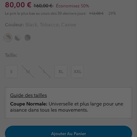
Sale price:
Regular price:
80,00 €
160,00 €
Économisez 50%
Le prix le plus bas au cours des 30 derniers jours:
112,00 €
-29%
Couleur:
Black, Tobacco, Canoe
Taille:
S
M
L
XL
XXL
Guide des tailles
Coupe Normale:
Universelle et plus large pour une
aisance dans tous les mouvements.
Ajouter Au Panier