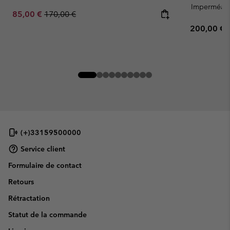
Imperméab
Sale price:
Regular price:
85,00 €
170,00 €
Regular pr
200,00 €
(+)33159500000
Service client
Formulaire de contact
Retours
Rétractation
Statut de la commande