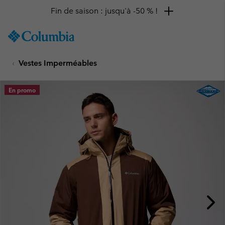
Fin de saison : jusqu'à -50 % !
SKIP
Columbia
TO
Sportswear
CONTENT
Vestes Imperméables
SKIP
TO
MAIN
En promo
NAV
SKIP
TO
SEARCH