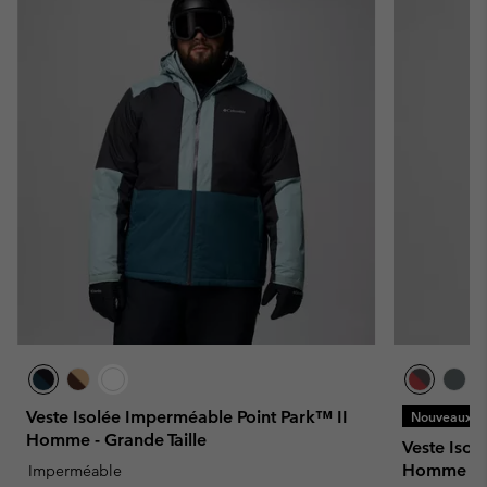
Veste Isolée Imperméable Point Park™ II
Nouveaux Co
Homme - Grande Taille
Veste Iso
Homme
Imperméable