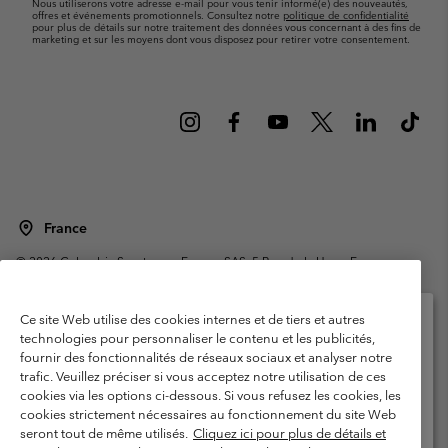
Nous utiliserons votre adresse e-mail pour vous tenir informé(e) des nouveautés,
offres et événements promotionnels. Consultez notre
politique de confidentialité
pour plus de détails sur notre traitement des données vous concernant à des fins de
marketing et sur les moyens dont vous disposez pour retirer votre consentement.
France
©
2026
Columbia Sportswear Europe SAS. 5 Rue de la Haye, Espace
Européen de l'entreprise 67300 Schiltigheim, France. Tous droits réservés.
Conditions d'utilisation
Conditions Générales de Vente
Ce site Web utilise des cookies internes et de tiers et autres
Garanties Légales
Politique de confidentialité
technologies pour personnaliser le contenu et les publicités,
fournir des fonctionnalités de réseaux sociaux et analyser notre
Veuillez sélectionner votre pays d’expédition et
Conditions d'utilisation - Membres
trafic. Veuillez préciser si vous acceptez notre utilisation de ces
votre langue
cookies via les options ci-dessous. Si vous refusez les cookies, les
Conditions D'utilisation - Contenu généré par l'utilisateur
Impressum
Achats en ligne disponibles
cookies strictement nécessaires au fonctionnement du site Web
Cookies
Public CBCR
seront tout de même utilisés.
Cliquez ici pour plus de détails et