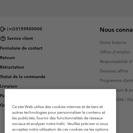
Nous connai
(+)33159500000
Service client
Notre histoire
Formulaire de contact
Offres d'emploi
Retours
Responsabilité d'
Rétractation
Devenez affilié
Statut de la commande
Programme d’entr
Livraison
Investisseurs & p
Paiement
Accessibilité : 
Questions fréquentes
Ce site Web utilise des cookies internes et de tiers et
autres technologies pour personnaliser le contenu et
les publicités, fournir des fonctionnalités de réseaux
sociaux et analyser notre trafic. Veuillez préciser si vous
acceptez notre utilisation de ces cookies via les options