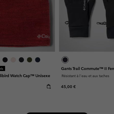
Gants Trail Commute™ II F
is
libird Watch Cap™ Unisexe
Résistant à l'eau et aux taches
e:
Regular price:
45,00 €