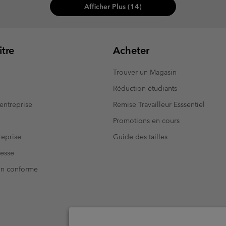
Afficher Plus (14)
tre
Acheter
Trouver un Magasin
Réduction étudiants
entreprise
Remise Travailleur Esssentiel
Promotions en cours
eprise
Guide des tailles
resse
Non conforme