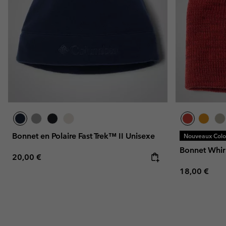
Bonnet en Polaire Fast Trek™ II Unisexe
Nouveaux Color
Bonnet Whir
Regular price:
20,00 €
Regular pric
18,00 €