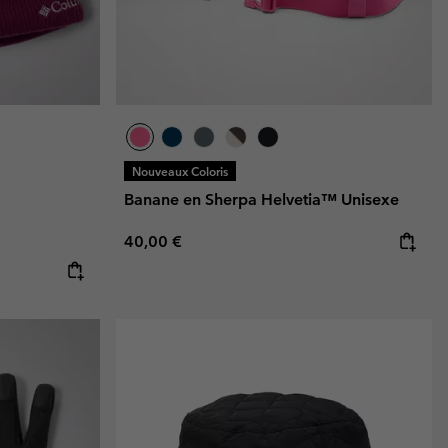
Nouveaux Coloris
Banane en Sherpa Helvetia™ Unisexe
Regular price:
40,00 €