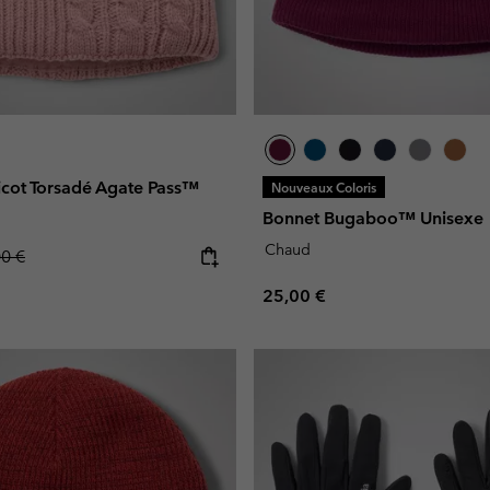
icot Torsadé Agate Pass™
Nouveaux Coloris
Bonnet Bugaboo™ Unisexe
Chaud
lar price:
00 €
Regular price:
25,00 €