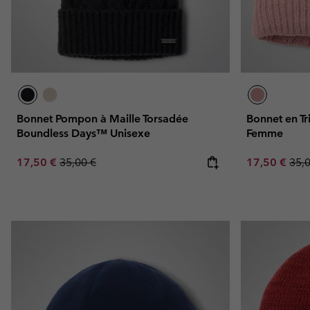
Bonnet Pompon à Maille Torsadée
Bonnet en Tr
Boundless Days™ Unisexe
Femme
Sale price:
Regular price:
Sale price:
Regu
17,50 €
35,00 €
17,50 €
35,