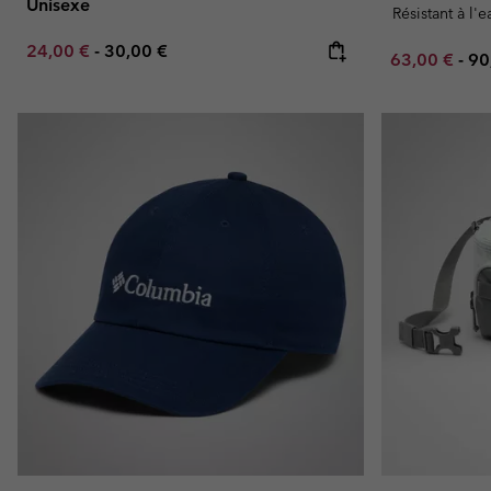
Unisexe
Résistant à l'
Minimum sale price:
Maximum price:
24,00 €
-
30,00 €
Minimum sal
Ma
63,00 €
-
90