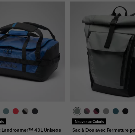
is
Nouveaux Coloris
t Landroamer™ 40L Unisexe
Sac à Dos avec Fermeture p