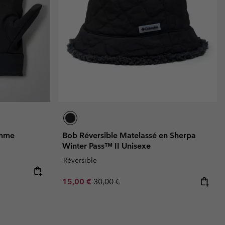
emme
Bob Réversible Matelassé en Sherpa
Winter Pass™ II Unisexe
Réversible
Sale price:
Regular price:
15,00 €
30,00 €