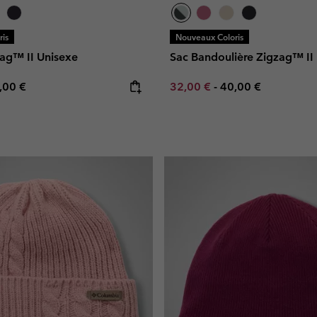
is
Nouveaux Coloris
ag™ II Unisexe
Sac Bandoulière Zigzag™ II
e price:
ximum price:
Minimum sale price:
Maximum price:
,00 €
32,00 €
-
40,00 €