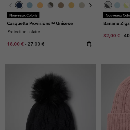
Nouveaux Coloris
Nouveaux Color
Casquette Provisions™ Unisexe
Banane Zigz
Protection solaire
Minimum sal
Ma
32,00 €
-
40
Minimum sale price:
Maximum price:
18,00 €
-
27,00 €