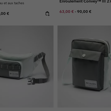
Enroulement Convey™ III 27
eau et aux taches
Minimum sale price:
Maximum price:
63,00 €
-
90,00 €
e price:
ximum price:
,00 €