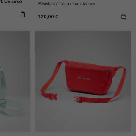
L Unisexe
Résistant à l'eau et aux taches
Regular price:
120,00 €