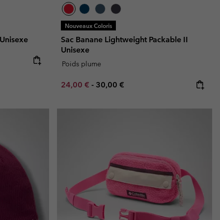
Nouveaux Coloris
 Unisexe
Sac Banane Lightweight Packable II
Unisexe
Poids plume
Minimum sale price:
Maximum price:
24,00 €
-
30,00 €