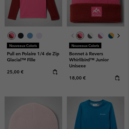
Nouveaux Coloris
Nouveaux Coloris
Pull en Polaire 1/4 de Zip
Bonnet à Revers
Glacial™ Fille
Whirlibird™ Junior
Unisexe
Regular price:
25,00 €
Regular price:
18,00 €