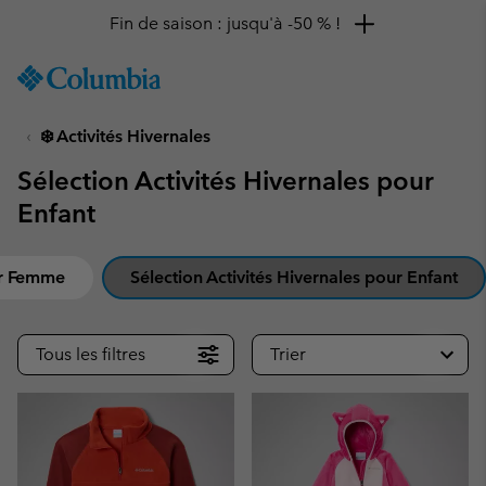
Fin de saison : jusqu'à -50 % !
SKIP
Columbia
TO
Sportswear
CONTENT
❄️ Activités Hivernales
SKIP
TO
Sélection Activités Hivernales pour
MAIN
NAV
Enfant
SKIP
TO
ur Femme
Sélection Activités Hivernales pour Enfant
SEARCH
Tous les filtres
Trier