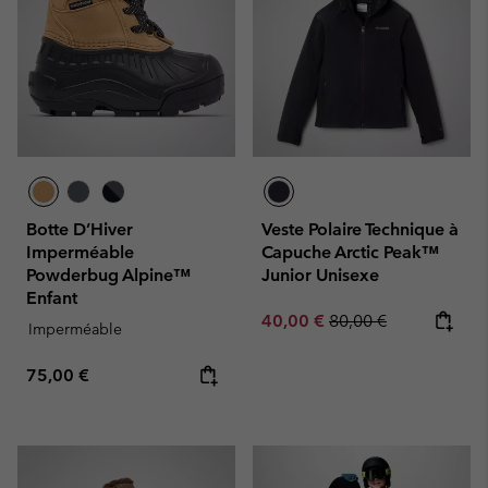
Botte D’Hiver
Veste Polaire Technique à
Imperméable
Capuche Arctic Peak™
Powderbug Alpine™
Junior Unisexe
Enfant
Sale price:
Regular price:
40,00 €
80,00 €
Imperméable
Regular price:
75,00 €