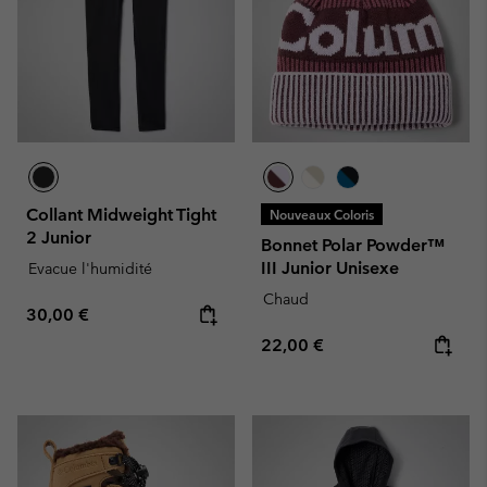
Collant Midweight Tight
Nouveaux Coloris
2 Junior
Bonnet Polar Powder™
III Junior Unisexe
Evacue l'humidité
Chaud
Regular price:
30,00 €
Regular price:
22,00 €