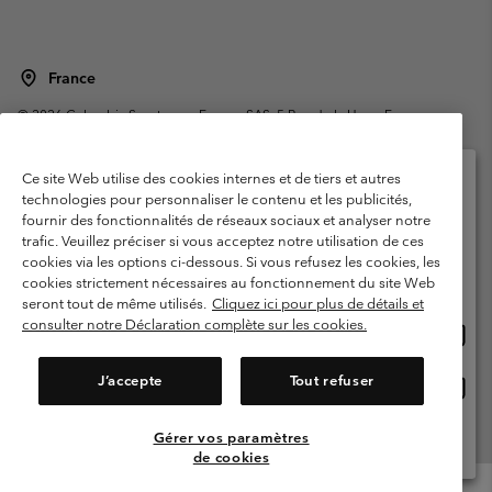
France
©
2026
Columbia Sportswear Europe SAS. 5 Rue de la Haye, Espace
Européen de l'entreprise 67300 Schiltigheim, France. Tous droits réservés.
Conditions d'utilisation
Conditions Générales de Vente
Ce site Web utilise des cookies internes et de tiers et autres
Garanties Légales
Politique de confidentialité
technologies pour personnaliser le contenu et les publicités,
fournir des fonctionnalités de réseaux sociaux et analyser notre
Veuillez sélectionner votre pays d’expédition et
Conditions d'utilisation - Membres
trafic. Veuillez préciser si vous acceptez notre utilisation de ces
votre langue
cookies via les options ci-dessous. Si vous refusez les cookies, les
Conditions D'utilisation - Contenu généré par l'utilisateur
Impressum
Achats en ligne disponibles
cookies strictement nécessaires au fonctionnement du site Web
Cookies
Public CBCR
seront tout de même utilisés.
Cliquez ici pour plus de détails et
consulter notre Déclaration complète sur les cookies.
Achat
United States
en
Service client: Lun - Sam de 9h à 13h et de 14h à 18h
(+)33159500000
ligne
J’accepte
Tout refuser
Achat
France
dispon
en
ligne
Gérer vos paramètres
Voir Tous Les Pays
dispon
de cookies