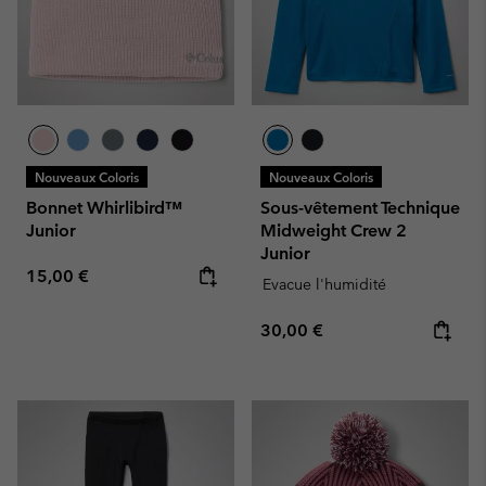
Nouveaux Coloris
Nouveaux Coloris
Bonnet Whirlibird™
Sous-vêtement Technique
Junior
Midweight Crew 2
Junior
Regular price:
15,00 €
Evacue l'humidité
Regular price:
30,00 €