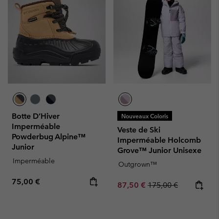
Botte D’Hiver
Nouveaux Coloris
Imperméable
Veste de Ski
Powderbug Alpine™
Imperméable Holcomb
Junior
Grove™ Junior Unisexe
Imperméable
Outgrown™
Regular price:
75,00 €
Sale price:
Regular price:
87,50 €
175,00 €