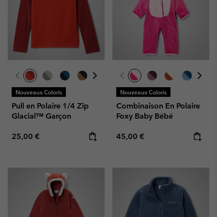
Nouveaux Coloris
Nouveaux Coloris
Pull en Polaire 1/4 Zip
Combinaison En Polaire
Glacial™ Garçon
Foxy Baby Bébé
Regular price:
Regular price:
25,00 €
45,00 €