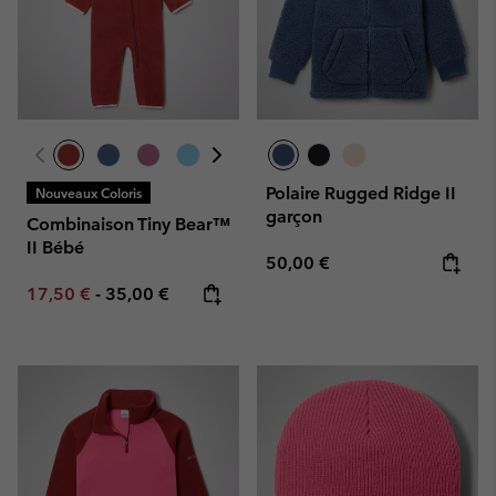
Polaire Rugged Ridge II
Nouveaux Coloris
garçon
Combinaison Tiny Bear™
II Bébé
Regular price:
50,00 €
Minimum sale price:
Maximum price:
17,50 €
-
35,00 €