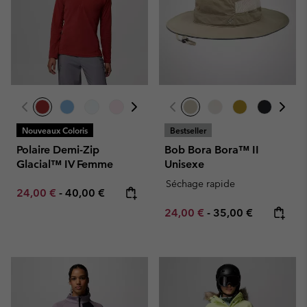
Nouveaux Coloris
Bestseller
Polaire Demi-Zip
Bob Bora Bora™ II
Glacial™ IV Femme
Unisexe
Séchage rapide
Minimum sale price:
Maximum price:
24,00 €
-
40,00 €
Minimum sale price:
Maximum price:
24,00 €
-
35,00 €