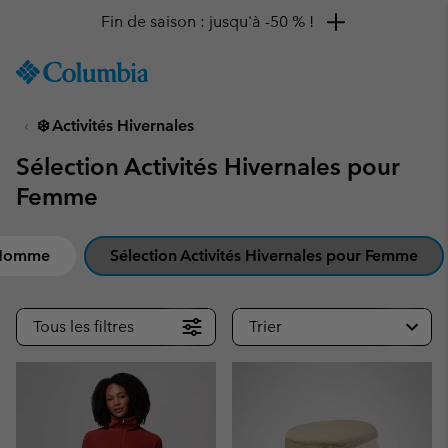
Remise de 10 % à saisir
SKIP
Columbia
TO
Sportswear
CONTENT
❄️ Activités Hivernales
SKIP
TO
Sélection Activités Hivernales pour
MAIN
NAV
Femme
SKIP
TO
r Homme
Sélection Activités Hivernales pour Femme
SEARCH
Tous les filtres
Trier