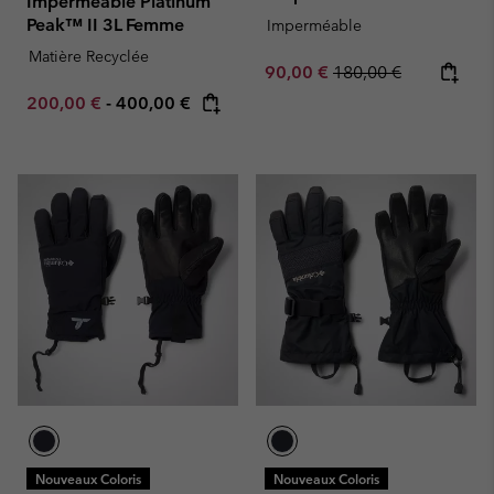
Imperméable Platinum
Peak™ II 3L Femme
Imperméable
Matière Recyclée
Sale price:
Regular price:
90,00 €
180,00 €
Minimum sale price:
Maximum price:
200,00 €
-
400,00 €
Nouveaux Coloris
Nouveaux Coloris