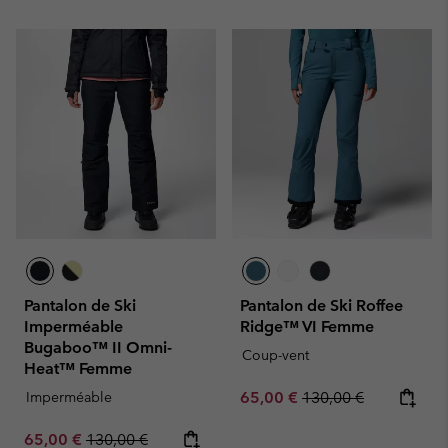
Pantalon de Ski
Pantalon de Ski Roffee
Imperméable
Ridge™ VI Femme
Bugaboo™ II Omni-
Coup-vent
Heat™ Femme
Sale price:
Regular price:
Imperméable
65,00 €
130,00 €
Sale price:
Regular price:
65,00 €
130,00 €