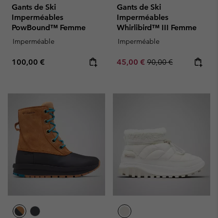
Gants de Ski
Gants de Ski
Imperméables
Imperméables
PowBound™ Femme
Whirlibird™ III Femme
Imperméable
Imperméable
Regular price:
Sale price:
Regular price:
100,00 €
45,00 €
90,00 €