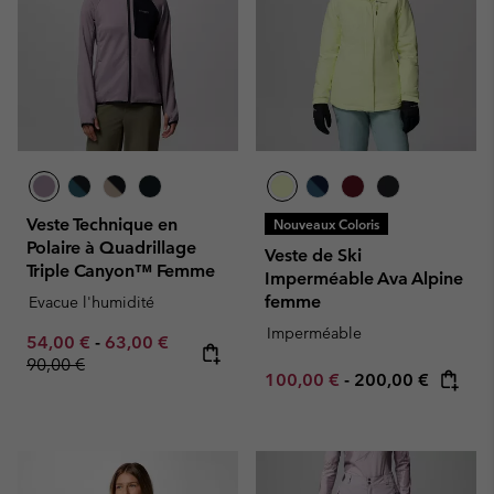
Veste Technique en
Nouveaux Coloris
Polaire à Quadrillage
Veste de Ski
Triple Canyon™ Femme
Imperméable Ava Alpine
femme
Evacue l'humidité
Imperméable
Minimum sale price:
Maximum sale price:
Regular price:
54,00 €
-
63,00 €
90,00 €
Minimum sale price:
Maximum price:
100,00 €
-
200,00 €