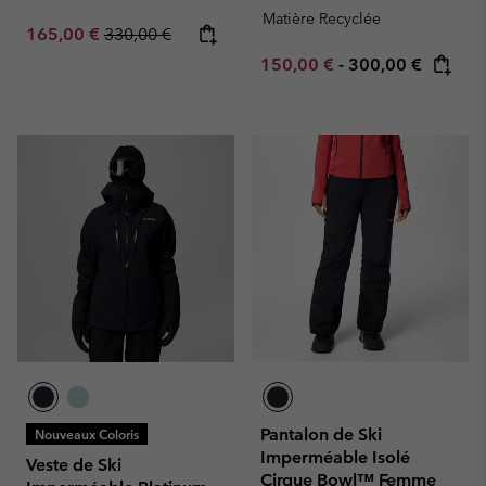
Matière Recyclée
Sale price:
Regular price:
165,00 €
330,00 €
Minimum sale price:
Maximum price:
150,00 €
-
300,00 €
Pantalon de Ski
Nouveaux Coloris
Imperméable Isolé
Veste de Ski
Cirque Bowl™ Femme