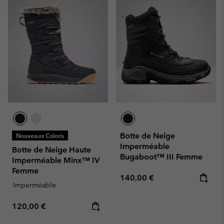
Botte de Neige
Nouveaux Coloris
Imperméable
Botte de Neige Haute
Bugaboot™ III Femme
Imperméable Minx™ IV
Femme
Regular price:
140,00 €
Imperméable
Regular price:
120,00 €