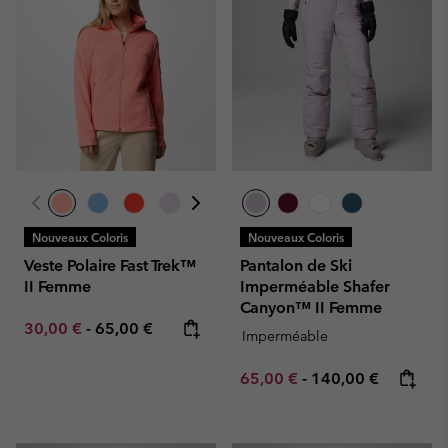
Nouveaux Coloris
Nouveaux Coloris
Veste Polaire Fast Trek™
Pantalon de Ski
II Femme
Imperméable Shafer
Canyon™ II Femme
Minimum sale price:
Maximum price:
30,00 €
-
65,00 €
Imperméable
Minimum sale price:
Maximum price:
65,00 €
-
140,00 €