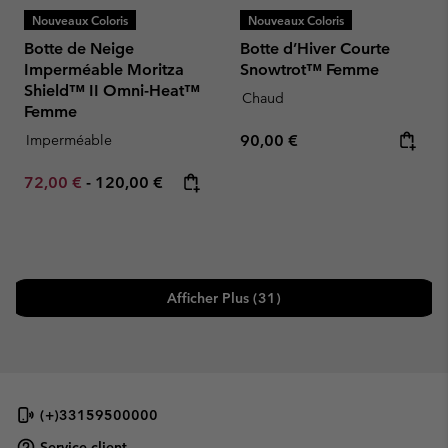
Nouveaux Coloris
Nouveaux Coloris
Botte de Neige
Botte d’Hiver Courte
Imperméable Moritza
Snowtrot™ Femme
Shield™ II Omni-Heat™
Chaud
Femme
Regular price:
Imperméable
90,00 €
Minimum sale price:
Maximum price:
72,00 €
-
120,00 €
Afficher Plus (31)
(+)33159500000
Service client