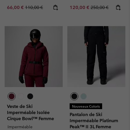
Sale price:
Regular price:
Sale price:
Regular price:
66,00 €
110,00 €
120,00 €
250,00 €
Veste de Ski
Nouveaux Coloris
Imperméable Isolée
Pantalon de Ski
Cirque Bowl™ Femme
Imperméable Platinum
Peak™ II 3L Femme
Imperméable