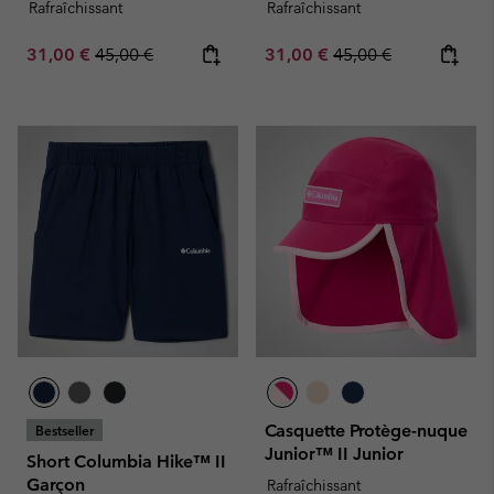
Rafraîchissant
Rafraîchissant
Sale price:
Regular price:
Sale price:
Regular price:
31,00 €
45,00 €
31,00 €
45,00 €
Casquette Protège-nuque
Bestseller
Junior™ II Junior
Short Columbia Hike™ II
Garçon
Rafraîchissant