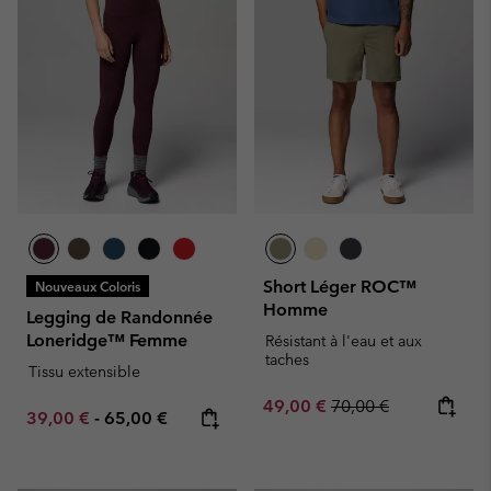
Short Léger ROC™
Nouveaux Coloris
Homme
Legging de Randonnée
Loneridge™ Femme
Résistant à l'eau et aux
taches
Tissu extensible
Sale price:
Regular price:
49,00 €
70,00 €
Minimum sale price:
Maximum price:
39,00 €
-
65,00 €