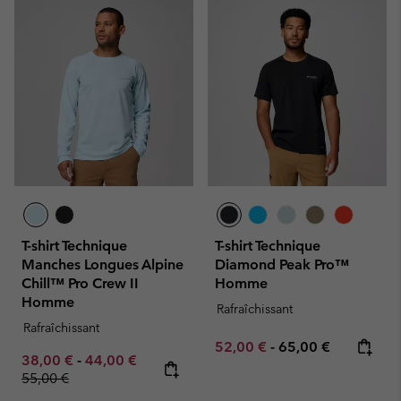
T-shirt Technique
T-shirt Technique
Manches Longues Alpine
Diamond Peak Pro™
Chill™ Pro Crew II
Homme
Homme
Rafraîchissant
Rafraîchissant
Minimum sale price:
Maximum price:
52,00 €
-
65,00 €
Minimum sale price:
Maximum sale price:
Regular price:
38,00 €
-
44,00 €
55,00 €