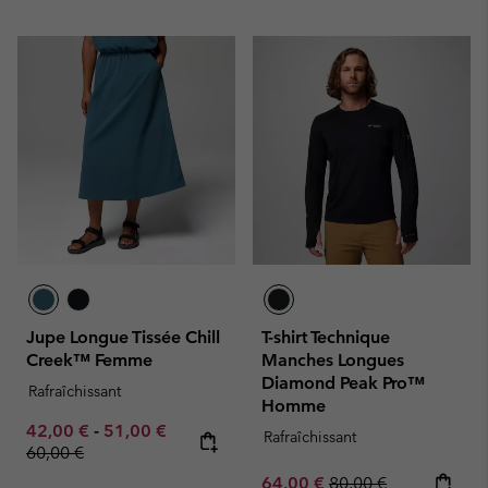
Jupe Longue Tissée Chill
T-shirt Technique
Creek™ Femme
Manches Longues
Diamond Peak Pro™
Rafraîchissant
Homme
Minimum sale price:
Maximum sale price:
Regular price:
42,00 €
-
51,00 €
Rafraîchissant
60,00 €
Sale price:
Regular price:
64,00 €
80,00 €