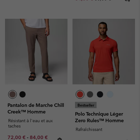
Pantalon de Marche Chill
Bestseller
Creek™ Homme
Polo Technique Léger
Zero Rules™ Homme
Résistant à l'eau et aux
taches
Rafraîchissant
Minimum sale price:
Maximum sale price:
Regular price:
72,00 €
-
84,00 €