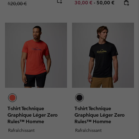
Minimum sale price:
Maximum price:
30,00 €
-
50,00 €
120,00 €
T-shirt Technique
T-shirt Technique
Graphique Léger Zero
Graphique Léger Zero
Rules™ Homme
Rules™ Homme
Rafraîchissant
Rafraîchissant