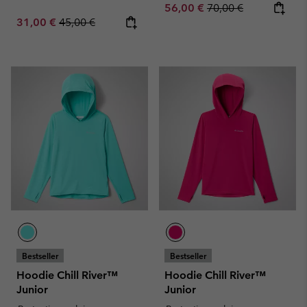
Sale price:
Regular price:
56,00 €
70,00 €
Sale price:
Regular price:
31,00 €
45,00 €
Bestseller
Bestseller
Hoodie Chill River™
Hoodie Chill River™
Junior
Junior