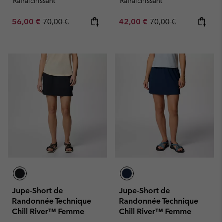
Rafraîchissant
Rafraîchissant
Sale price:
Regular price:
Sale price:
Regular price:
56,00 €
70,00 €
42,00 €
70,00 €
Jupe-Short de
Jupe-Short de
Randonnée Technique
Randonnée Technique
Chill River™ Femme
Chill River™ Femme