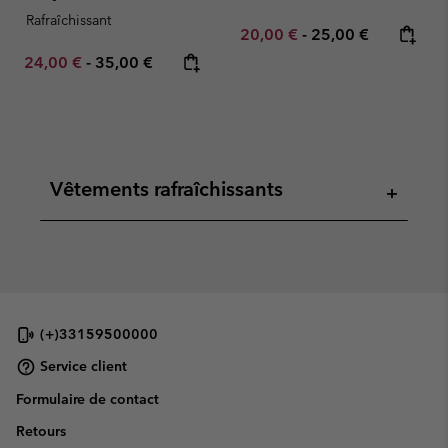
Rafraîchissant
Minimum sale price:
Maximum price:
20,00 €
-
25,00 €
Minimum sale price:
Maximum price:
24,00 €
-
35,00 €
Vêtements rafraîchissants
+
(+)33159500000
Service client
Formulaire de contact
Retours