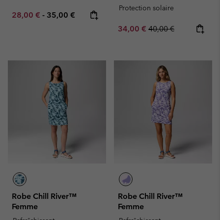
Protection solaire
Minimum sale price:
Maximum price:
28,00 €
-
35,00 €
Sale price:
Regular price:
34,00 €
40,00 €
Robe Chill River™
Robe Chill River™
Femme
Femme