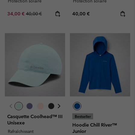
Protection solaire
Protection solaire
Sale price:
Regular price:
Regular price:
34,00 €
40,00 €
40,00 €
Casquette Coolhead™ III
Bestseller
Unisexe
Hoodie Chill River™
Junior
Rafraîchissant