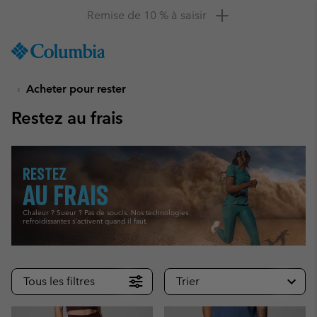
Remise de 10 % à saisir
SKIP
Columbia
TO
Sportswear
CONTENT
Acheter pour rester
SKIP
TO
Restez au frais
MAIN
NAV
SKIP
RESTEZ
TO
SEARCH
AU FRAIS
Chaleur ? Sueur ? Pas de soucis. Nos technologies
refroidissantes s'activent quand il faut.
Tous les filtres
Trier