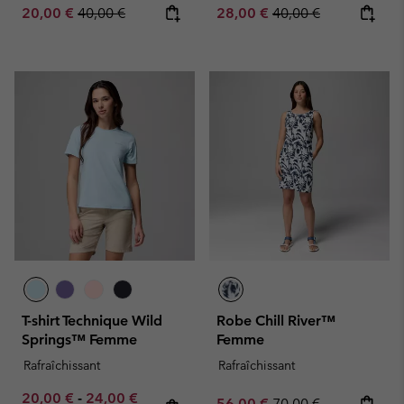
Sale price:
Regular price:
Sale price:
Regular price:
20,00 €
40,00 €
28,00 €
40,00 €
T-shirt Technique Wild
Robe Chill River™
Springs™ Femme
Femme
Rafraîchissant
Rafraîchissant
Minimum sale price:
Maximum sale price:
Regular price:
20,00 €
-
24,00 €
Sale price:
Regular price:
56,00 €
70,00 €