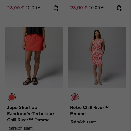
Sale price:
Regular price:
Sale price:
Regular price:
28,00 €
40,00 €
28,00 €
40,00 €
Jupe-Short de
Robe Chill River™
Randonnée Technique
Femme
Chill River™ Femme
Rafraîchissant
Rafraîchissant