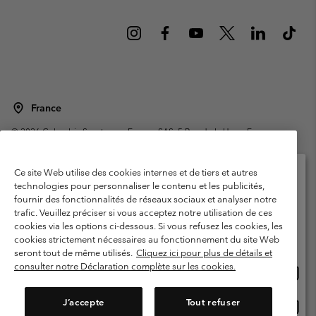
France
©
2026
Columbia Sportswear Europe SAS. 5 Rue de la Haye, Espace
Européen de l'entreprise 67300 Schiltigheim, France. Tous droits réservés.
Conditions d'utilisation
Conditions Générales de Vente
Ce site Web utilise des cookies internes et de tiers et autres
Garanties Légales
Politique de confidentialité
technologies pour personnaliser le contenu et les publicités,
fournir des fonctionnalités de réseaux sociaux et analyser notre
Veuillez sélectionner votre pays d’expédition et
Conditions d'utilisation - Membres
trafic. Veuillez préciser si vous acceptez notre utilisation de ces
votre langue
cookies via les options ci-dessous. Si vous refusez les cookies, les
Conditions D'utilisation - Contenu généré par l'utilisateur
Impressum
Achats en ligne disponibles
cookies strictement nécessaires au fonctionnement du site Web
Cookies
Public CBCR
seront tout de même utilisés.
Cliquez ici pour plus de détails et
consulter notre Déclaration complète sur les cookies.
Achat
United States
en
Service client: Lun - Sam de 9h à 13h et de 14h à 18h
(+)33159500000
ligne
J’accepte
Tout refuser
Achat
France
dispon