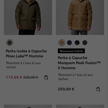
Parka Isolée à Capuche
Nouveaux Coloris
Pines Lake™ Homme
Parka à Capuche
Marquam Peak Fusion™
Résistant à l'eau et aux
taches
II Homme
Résistant à l'eau et aux
Sale price:
Regular price:
115,00 €
230,00 €
taches
Regular price:
250,00 €