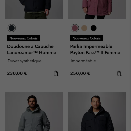
Nouveaux Coloris
Nouveaux Coloris
Doudoune à Capuche
Parka Imperméable
Landroamer™ Homme
Payton Pass™ II Femme
Duvet synthétique
Imperméable
Regular price:
Regular price:
230,00 €
250,00 €