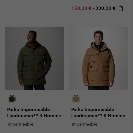
Minimum sale price:
Maximum price:
150,00 €
-
300,00 €
Parka Imperméable
Parka Imperméable
Landroamer™ II Homme
Landroamer™ II Homme
Imperméable
Imperméable