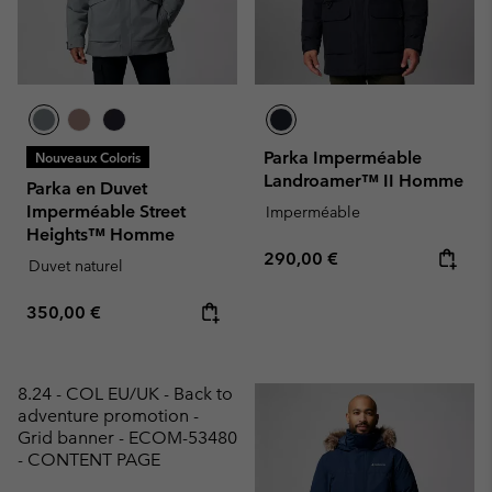
Parka Imperméable
Nouveaux Coloris
Landroamer™ II Homme
Parka en Duvet
Imperméable Street
Imperméable
Heights™ Homme
Regular price:
290,00 €
Duvet naturel
Regular price:
350,00 €
8.24 - COL EU/UK - Back to
adventure promotion -
Grid banner - ECOM-53480
- CONTENT PAGE