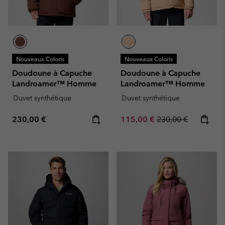
Nouveaux Coloris
Nouveaux Coloris
Doudoune à Capuche
Doudoune à Capuche
Landroamer™ Homme
Landroamer™ Homme
Duvet synthétique
Duvet synthétique
Regular price:
Sale price:
Regular price:
230,00 €
115,00 €
230,00 €