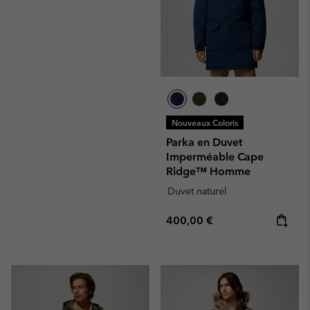
Nouveaux Coloris
Parka en Duvet
Imperméable Cape
Ridge™ Homme
Duvet naturel
Regular price:
400,00 €