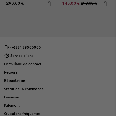
Regular price:
Sale price:
Regular price:
290,00 €
145,00 €
290,00 €
(+)33159500000
Service client
Formulaire de contact
Retours
Rétractation
Statut de la commande
Livraison
Paiement
Questions fréquentes