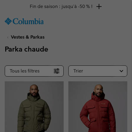
Remise de 10 % à saisir
SKIP
Columbia
TO
Sportswear
CONTENT
Vestes & Parkas
SKIP
TO
Parka chaude
MAIN
NAV
SKIP
Tous les filtres
Trier
TO
SEARCH