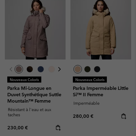
Nouveaux Coloris
Nouveaux Coloris
Parka Mi-Longue en
Parka Imperméable Little
Duvet Synthétique Suttle
Si™ II Femme
Mountain™ Femme
Imperméable
Résistant à l'eau et aux
taches
Regular price:
280,00 €
Regular price:
230,00 €