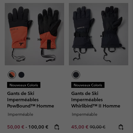
Nouveaux Coloris
Nouveaux Coloris
Gants de Ski
Gants de Ski
Imperméables
Imperméables
PowBound™ Homme
Whirlibird™ II Homme
Imperméable
Imperméable
Minimum sale price:
Maximum price:
Sale price:
Regular price:
50,00 €
-
100,00 €
45,00 €
90,00 €