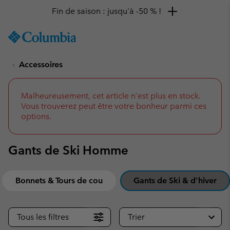
Fin de saison : jusqu'à -50 % !
SKIP
Columbia
TO
Sportswear
CONTENT
Accessoires
SKIP
TO
MAIN
NAV
Malheureusement, cet article n'est plus en stock.
Vous trouverez peut être votre bonheur parmi ces
SKIP
options.
TO
SEARCH
Gants de Ski Homme
Bonnets & Tours de cou
Gants de Ski & d'hiver
Tous les filtres
Trier