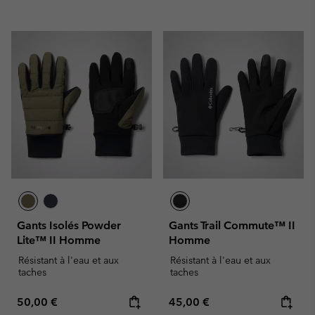
Gants Isolés Powder
Gants Trail Commute™ II
Lite™ II Homme
Homme
Résistant à l'eau et aux
Résistant à l'eau et aux
taches
taches
Regular price:
Regular price:
50,00 €
45,00 €