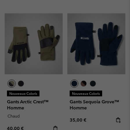
Nouveaux Coloris
Nouveaux Coloris
Gants Arctic Crest™
Gants Sequoia Grove™
Homme
Homme
Chaud
Regular price:
35,00 €
Regular price:
40,00 €