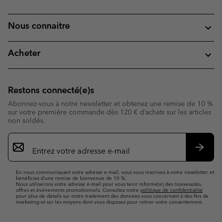
Nous connaitre
Acheter
Restons connecté(e)s
Abonnez-vous à notre newsletter et obtenez une remise de 10 %
sur votre première commande dès 120 € d’achats sur les articles
non soldés.
Inscription
par
e-
S’abo
mail
En nous communiquant votre adresse e-mail, vous vous inscrivez à notre newsletter et
bénéficiez d’une remise de bienvenue de 10 %.
Nous utiliserons votre adresse e-mail pour vous tenir informé(e) des nouveautés,
offres et événements promotionnels. Consultez notre
politique de confidentialité
pour plus de détails sur notre traitement des données vous concernant à des fins de
marketing et sur les moyens dont vous disposez pour retirer votre consentement.