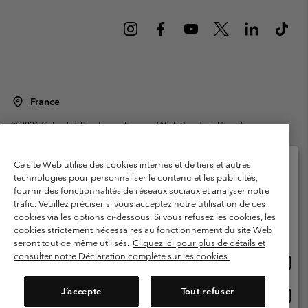
France
©
2026
Columbia Sportswear Europe SAS. 5 Rue de la Haye, Espace
Européen de l'entreprise 67300 Schiltigheim, France. Tous droits réservés.
Conditions d'utilisation
Conditions Générales de Vente
Ce site Web utilise des cookies internes et de tiers et autres
Garanties Légales
Politique de confidentialité
technologies pour personnaliser le contenu et les publicités,
fournir des fonctionnalités de réseaux sociaux et analyser notre
Veuillez sélectionner votre pays d’expédition et
Conditions d'utilisation - Membres
trafic. Veuillez préciser si vous acceptez notre utilisation de ces
votre langue
cookies via les options ci-dessous. Si vous refusez les cookies, les
Conditions D'utilisation - Contenu généré par l'utilisateur
Impressum
Achats en ligne disponibles
cookies strictement nécessaires au fonctionnement du site Web
Cookies
Public CBCR
seront tout de même utilisés.
Cliquez ici pour plus de détails et
consulter notre Déclaration complète sur les cookies.
Achat
United States
en
Service client: Lun - Sam de 9h à 13h et de 14h à 18h
(+)33159500000
ligne
J’accepte
Tout refuser
Achat
France
dispon
en