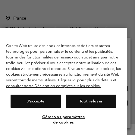
France
©
2026
Columbia Sportswear Europe SAS. 5 Rue de la Haye, Espace
Européen de l'entreprise 67300 Schiltigheim, France. Tous droits réservés.
Conditions d'utilisation
Conditions Générales de Vente
Ce site Web utilise des cookies internes et de tiers et autres
Garanties Légales
Politique de confidentialité
technologies pour personnaliser le contenu et les publicités,
fournir des fonctionnalités de réseaux sociaux et analyser notre
Veuillez sélectionner votre pays d’expédition et
Conditions d'utilisation - Membres
trafic. Veuillez préciser si vous acceptez notre utilisation de ces
votre langue
cookies via les options ci-dessous. Si vous refusez les cookies, les
Conditions D'utilisation - Contenu généré par l'utilisateur
Impressum
Achats en ligne disponibles
cookies strictement nécessaires au fonctionnement du site Web
Cookies
Public CBCR
seront tout de même utilisés.
Cliquez ici pour plus de détails et
consulter notre Déclaration complète sur les cookies.
Achat
United States
en
Service client: Lun - Sam de 9h à 13h et de 14h à 18h
(+)33159500000
ligne
J’accepte
Tout refuser
Achat
France
dispon
en
ligne
Gérer vos paramètres
Voir Tous Les Pays
dispon
de cookies