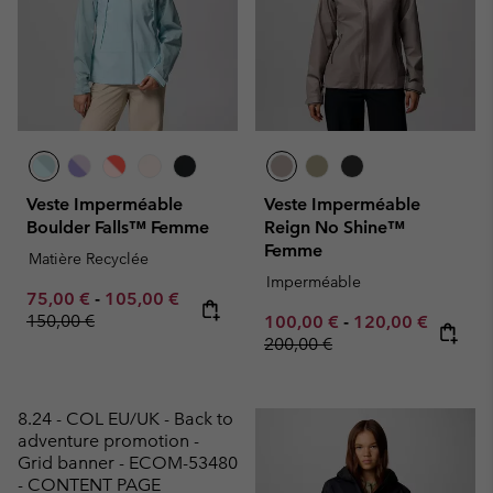
Veste Imperméable
Veste Imperméable
Boulder Falls™ Femme
Reign No Shine™
Femme
Matière Recyclée
Imperméable
Minimum sale price:
Maximum sale price:
Regular price:
75,00 €
-
105,00 €
150,00 €
Minimum sale price:
Maximum sale pr
100,00 €
-
120,00 €
Regular price:
200,00 €
8.24 - COL EU/UK - Back to
adventure promotion -
Grid banner - ECOM-53480
- CONTENT PAGE