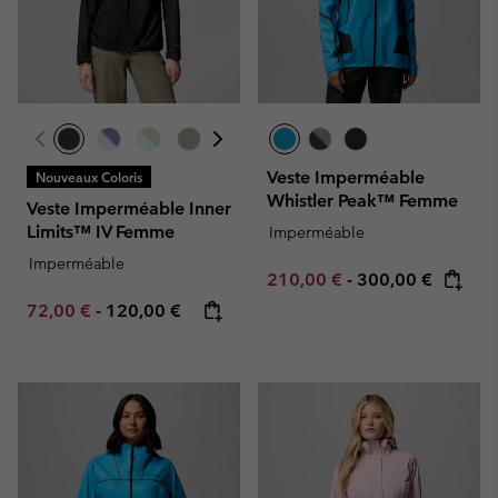
Veste Imperméable
Nouveaux Coloris
Whistler Peak™ Femme
Veste Imperméable Inner
Limits™ IV Femme
Imperméable
Imperméable
Minimum sale price:
Maximum price:
210,00 €
-
300,00 €
Minimum sale price:
Maximum price:
72,00 €
-
120,00 €