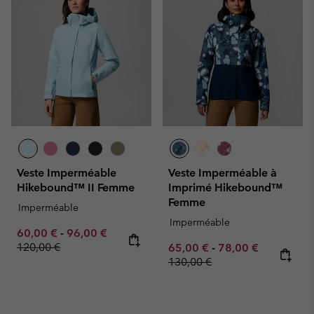
Veste Imperméable
Veste Imperméable à
Hikebound™ II Femme
Imprimé Hikebound™
Femme
Imperméable
Imperméable
Minimum sale price:
Maximum sale price:
Regular price:
60,00 €
-
96,00 €
120,00 €
Minimum sale price:
Maximum sale pric
Regular pr
65,00 €
-
78,00 €
130,00 €