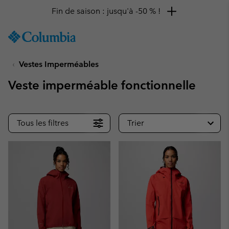
Fin de saison : jusqu'à -50 % !
SKIP
Columbia
TO
Sportswear
CONTENT
Vestes Imperméables
SKIP
TO
Veste imperméable fonctionnelle
MAIN
NAV
SKIP
Tous les filtres
Trier
TO
SEARCH