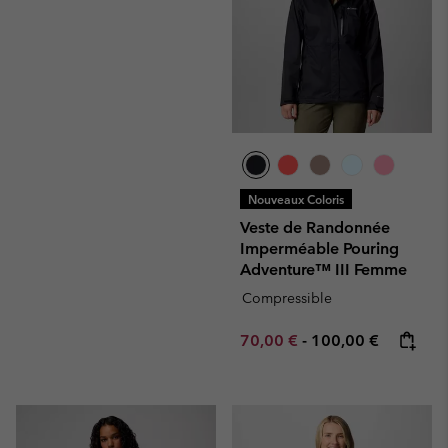
Nouveaux Coloris
Veste de Randonnée
Imperméable Pouring
Adventure™ III Femme
Compressible
Minimum sale price:
Maximum price:
70,00 €
-
100,00 €