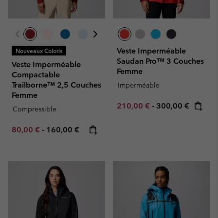
Veste Imperméable
Nouveaux Coloris
Saudan Pro™ 3 Couches
Veste Imperméable
Femme
Compactable
Trailborne™ 2,5 Couches
Imperméable
Femme
Minimum sale price:
Maximum price:
210,00 €
-
300,00 €
Compressible
Minimum sale price:
Maximum price:
80,00 €
-
160,00 €