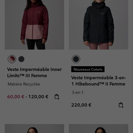
Veste Imperméable Inner
Nouveaux Coloris
Limits™ III Femme
Veste Imperméable 3-en-
1 Hikebound™ II Femme
Matière Recyclée
3-en-1
Minimum sale price:
Maximum price:
60,00 €
-
120,00 €
Regular price:
220,00 €