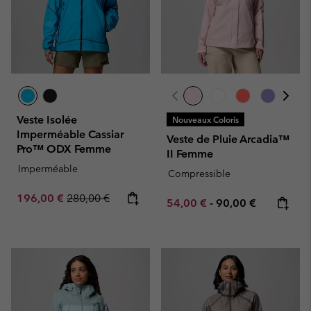
Veste Isolée
Nouveaux Coloris
Imperméable Cassiar
Veste de Pluie Arcadia™
Pro™ ODX Femme
II Femme
Imperméable
Compressible
Sale price:
Regular price:
196,00 €
280,00 €
Minimum sale price:
Maximum price:
54,00 €
-
90,00 €