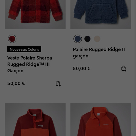
Polaire Rugged Ridge II
Nouveaux Coloris
garçon
Veste Polaire Sherpa
Rugged Ridge™ III
Regular price:
50,00 €
Garçon
Regular price:
50,00 €