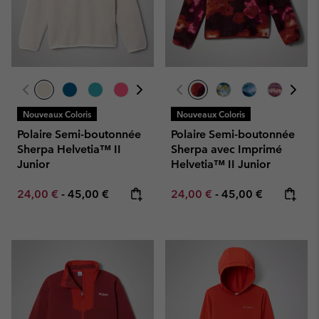
Nouveaux Coloris
Nouveaux Coloris
Polaire Semi-boutonnée
Polaire Semi-boutonnée
Sherpa Helvetia™ II
Sherpa avec Imprimé
Junior
Helvetia™ II Junior
Minimum sale price:
Maximum price:
Minimum sale price:
Maximum price:
24,00 €
-
45,00 €
24,00 €
-
45,00 €