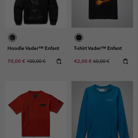
Hoodie Vader™ Enfant
T-shirt Vader™ Enfant
Sale price:
Regular price:
Sale price:
Regular price:
70,00 €
100,00 €
42,00 €
60,00 €