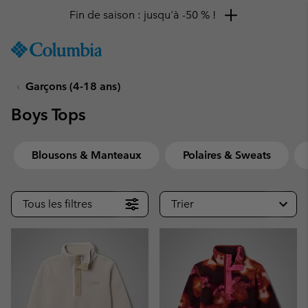
Remise de 10 % à saisir
SKIP
Columbia
TO
Sportswear
CONTENT
Garçons (4-18 ans)
SKIP
TO
Boys Tops
MAIN
NAV
SKIP
Blousons & Manteaux
Polaires & Sweats
TO
SEARCH
Tous les filtres
Trier