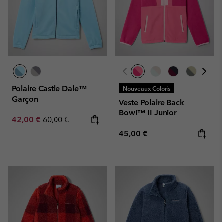
Polaire Castle Dale™
Nouveaux Coloris
Garçon
Veste Polaire Back
Bowl™ II Junior
Sale price:
Regular price:
42,00 €
60,00 €
Regular price:
45,00 €