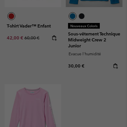
T-shirt Vader™ Enfant
Nouveaux Coloris
Sous-vêtement Technique
Sale price:
Regular price:
42,00 €
60,00 €
Midweight Crew 2
Junior
Evacue l'humidité
Regular price:
30,00 €