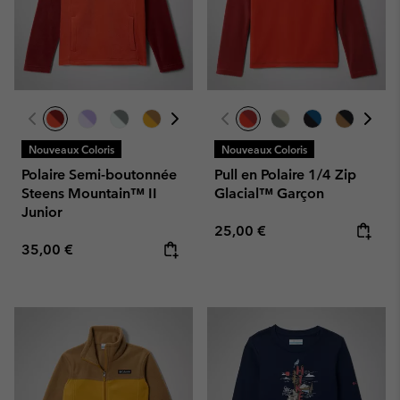
Nouveaux Coloris
Nouveaux Coloris
Polaire Semi-boutonnée
Pull en Polaire 1/4 Zip
Steens Mountain™ II
Glacial™ Garçon
Junior
Regular price:
25,00 €
Regular price:
35,00 €