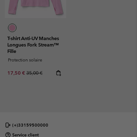
T-shirt Anti-UV Manches
Longues Fork Stream™
Fille
Protection solaire
Sale price:
Regular price:
17,50 €
35,00 €
(+)33159500000
Service client