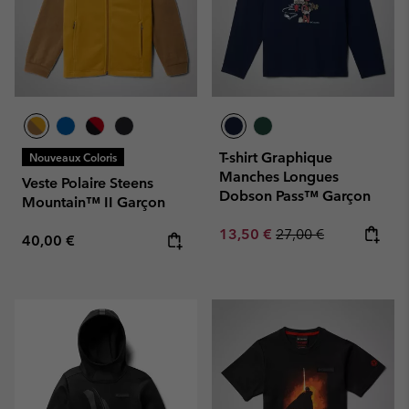
T-shirt Graphique
Nouveaux Coloris
Manches Longues
Veste Polaire Steens
Dobson Pass™ Garçon
Mountain™ II Garçon
Sale price:
Regular price:
13,50 €
27,00 €
Regular price:
40,00 €