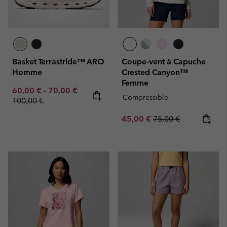
Basket Terrastride™ ARO
Coupe-vent à Capuche
Homme
Crested Canyon™
Femme
Minimum sale price:
Maximum sale price:
Regular price:
60,00 €
-
70,00 €
Compressible
100,00 €
Sale price:
Regular price:
45,00 €
75,00 €