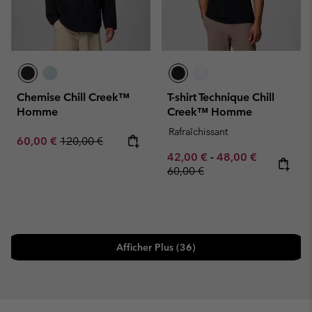
Chemise Chill Creek™
T-shirt Technique Chill
Homme
Creek™ Homme
Rafraîchissant
Sale price:
Regular price:
60,00 €
120,00 €
Minimum sale price:
Maximum sale pric
Regular pr
42,00 €
-
48,00 €
60,00 €
Afficher Plus (36)