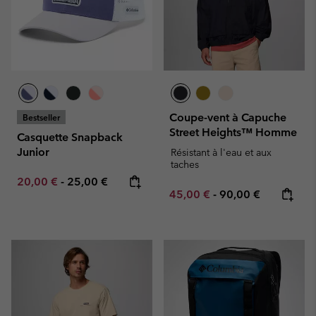
Coupe-vent à Capuche
Bestseller
Street Heights™ Homme
Casquette Snapback
Junior
Résistant à l'eau et aux
taches
Minimum sale price:
Maximum price:
20,00 €
-
25,00 €
Minimum sale price:
Maximum price:
45,00 €
-
90,00 €