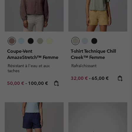
Coupe-Vent
T-shirt Technique Chill
AmazeStretch™ Femme
Creek™ Femme
Résistant à l'eau et aux
Rafraîchissant
taches
Minimum sale price:
Maximum price:
32,00 €
-
65,00 €
Minimum sale price:
Maximum price:
50,00 €
-
100,00 €