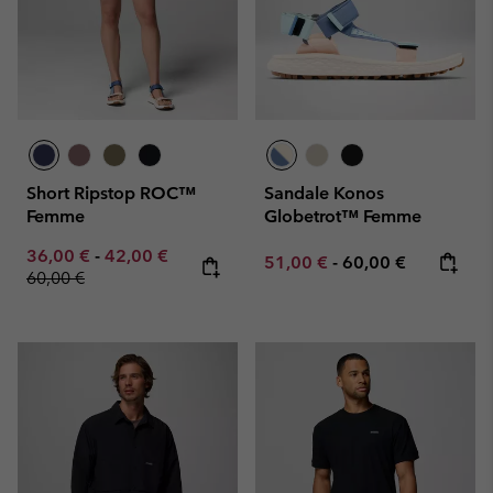
Short Ripstop ROC™
Sandale Konos
Femme
Globetrot™ Femme
Minimum sale price:
Maximum sale price:
Regular price:
36,00 €
-
42,00 €
Minimum sale price:
Maximum price:
51,00 €
-
60,00 €
60,00 €