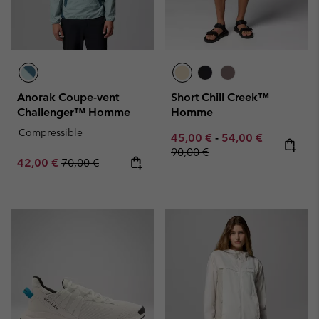
Anorak Coupe-vent
Short Chill Creek™
Challenger™ Homme
Homme
Compressible
Minimum sale price:
Maximum sale pric
Regular pr
45,00 €
-
54,00 €
90,00 €
Sale price:
Regular price:
42,00 €
70,00 €