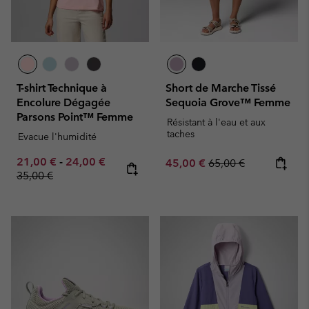
T-shirt Technique à
Short de Marche Tissé
Encolure Dégagée
Sequoia Grove™ Femme
Parsons Point™ Femme
Résistant à l'eau et aux
taches
Evacue l'humidité
Minimum sale price:
Maximum sale price:
Regular price:
21,00 €
-
24,00 €
Sale price:
Regular price:
45,00 €
65,00 €
35,00 €