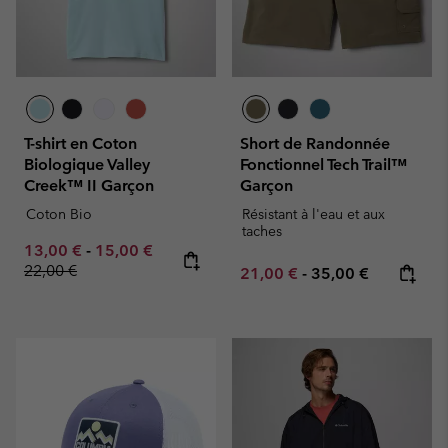
T-shirt en Coton
Short de Randonnée
Biologique Valley
Fonctionnel Tech Trail™
Creek™ II Garçon
Garçon
Coton Bio
Résistant à l'eau et aux
taches
Minimum sale price:
Maximum sale price:
Regular price:
13,00 €
-
15,00 €
22,00 €
Minimum sale price:
Maximum price:
21,00 €
-
35,00 €