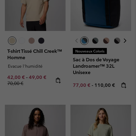
T-shirt Tissé Chill Creek™
Nouveaux Coloris
Homme
Sac à Dos de Voyage
Landroamer™ 32L
Evacue l'humidité
Unisexe
Minimum sale price:
Maximum sale price:
Regular price:
42,00 €
-
49,00 €
70,00 €
Minimum sale price:
Maximum price:
77,00 €
-
110,00 €