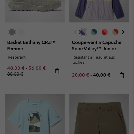
Basket Bethany CRZ™
Coupe-vent à Capuche
Femme
Spire Valley™ Junior
Respirant
Résistant à l'eau et aux
taches
Minimum sale price:
Maximum sale price:
Regular price:
48,00 €
-
56,00 €
80,00 €
Minimum sale price:
Maximum price:
20,00 €
-
40,00 €