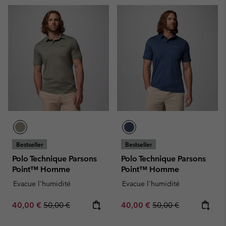
Bestseller
Bestseller
Polo Technique Parsons
Polo Technique Parsons
Point™ Homme
Point™ Homme
Evacue l'humidité
Evacue l'humidité
Sale price:
Regular price:
Sale price:
Regular price:
40,00 €
50,00 €
40,00 €
50,00 €