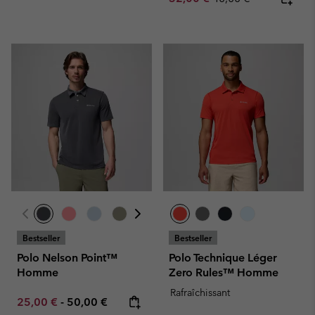
Bestseller
Bestseller
Polo Nelson Point™
Polo Technique Léger
Homme
Zero Rules™ Homme
Rafraîchissant
Minimum sale price:
Maximum price:
25,00 €
-
50,00 €