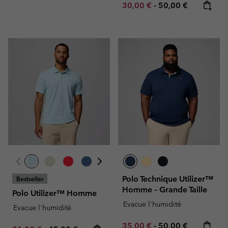
Minimum sale price:
Maximum price:
30,00 €
-
50,00 €
Polo Technique Utilizer™
Bestseller
Homme – Grande Taille
Polo Utilizer™ Homme
Evacue l'humidité
Evacue l'humidité
Minimum sale price:
Maximum price:
35,00 €
-
50,00 €