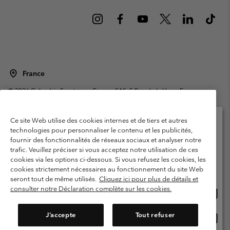
France
©
2026
Columbia Sportswear Europe SAS. 5 Rue de la Haye, Espace
Européen de l'entreprise 67300 Schiltigheim, France. Tous droits réservés.
Conditions d'utilisation
Conditions Générales de Vente
Ce site Web utilise des cookies internes et de tiers et autres
Garanties Légales
Politique de confidentialité
technologies pour personnaliser le contenu et les publicités,
fournir des fonctionnalités de réseaux sociaux et analyser notre
Veuillez sélectionner votre pays d’expédition et
Conditions d'utilisation - Membres
trafic. Veuillez préciser si vous acceptez notre utilisation de ces
votre langue
cookies via les options ci-dessous. Si vous refusez les cookies, les
Conditions D'utilisation - Contenu généré par l'utilisateur
Impressum
Achats en ligne disponibles
cookies strictement nécessaires au fonctionnement du site Web
Cookies
Public CBCR
seront tout de même utilisés.
Cliquez ici pour plus de détails et
consulter notre Déclaration complète sur les cookies.
Achat
United States
en
Service client: Lun - Sam de 9h à 13h et de 14h à 18h
(+)33159500000
ligne
J’accepte
Tout refuser
Achat
France
dispon
en