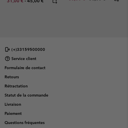
Minimum sale price:
Maximum price:
31,00 €
-
45,00 €
(+)33159500000
Service client
Formulaire de contact
Retours
Rétractation
Statut de la commande
Livraison
Paiement
Questions fréquentes