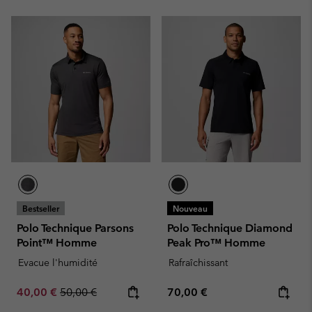
Bestseller
Nouveau
Polo Technique Parsons
Polo Technique Diamond
Point™ Homme
Peak Pro™ Homme
Evacue l'humidité
Rafraîchissant
Sale price:
Regular price:
Regular price:
40,00 €
50,00 €
70,00 €