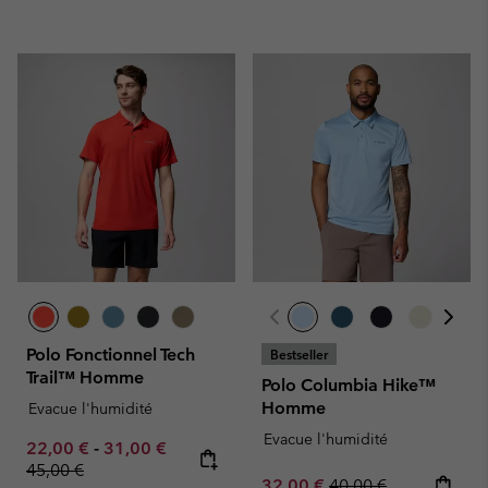
Polo Fonctionnel Tech
Bestseller
Trail™ Homme
Polo Columbia Hike™
Homme
Evacue l'humidité
Evacue l'humidité
Minimum sale price:
Maximum sale price:
Regular price:
22,00 €
-
31,00 €
45,00 €
Sale price:
Regular price:
32,00 €
40,00 €