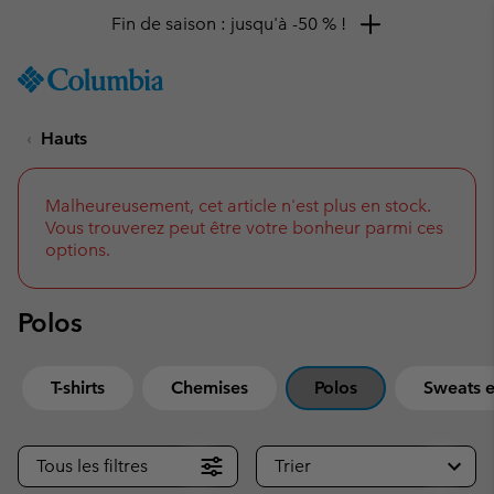
Fin de saison : jusqu'à -50 % !
SKIP
Columbia
TO
Sportswear
CONTENT
Hauts
SKIP
TO
MAIN
NAV
Malheureusement, cet article n'est plus en stock.
Vous trouverez peut être votre bonheur parmi ces
SKIP
options.
TO
SEARCH
Polos
T-shirts
Chemises
Polos
Sweats e
Tous les filtres
Trier