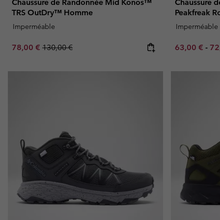
Chaussure de Randonnée Mid Konos™
Chaussure 
TRS OutDry™ Homme
Peakfreak
Imperméable
Imperméable
Sale price:
Regular price:
Minimum sal
Ma
78,00 €
130,00 €
63,00 €
-
72