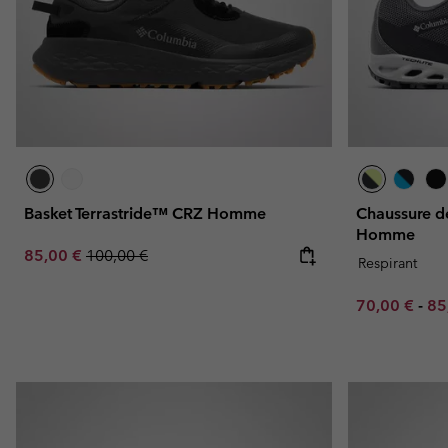
Basket Terrastride™ CRZ Homme
Chaussure d
Homme
Sale price:
Regular price:
85,00 €
100,00 €
Respirant
Minimum sal
Ma
70,00 €
-
85