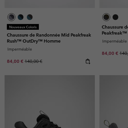
Chaussure 
Nouveaux Coloris
Peakfreak™
Chaussure de Randonnée Mid Peakfreak
Rush™ OutDry™ Homme
Imperméable
Imperméable
Sale price:
Regu
84,00 €
140
Sale price:
Regular price:
84,00 €
140,00 €