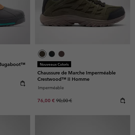
e Bugaboot™
Nouveaux Coloris
Chaussure de Marche Imperméable
Crestwood™ II Homme
Imperméable
Sale price:
Regular price:
76,00 €
90,00 €