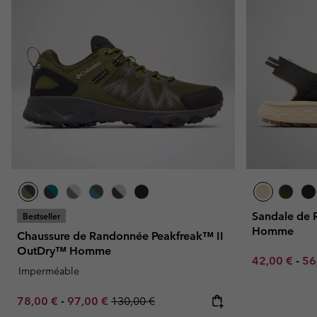
Omni-MAX™
Amaze™
Polaires
Polaires
Omni-MAX™
Polaires Techniques
Polaires Techniques
Polaires Sherpa
Polaires Sherpa
Polaires Casual
Polaires Casual
Polaires sans manche
Polaires sans manche
Sandale de 
Bestseller
Homme
Chaussure de Randonnée Peakfreak™ II
OutDry™ Homme
Minimum sal
Ma
42,00 €
-
56
Imperméable
Minimum sale price:
Maximum sale price:
Regular price:
78,00 €
-
97,00 €
130,00 €