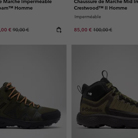
de Marche Imperméable
Chaussure de Marche Mid 
 Roam™ Homme
Crestwood™ II Homme
Imperméable
e price:
ximum sale price:
Regular price:
Sale price:
Regular price:
,00 €
90,00 €
85,00 €
100,00 €