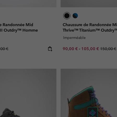
de Randonnée Mid
Chaussure de Randonnée M
 II Outdry™ Homme
Thrive™ Titanium™ Outdr
Imperméable
lar price:
Minimum sale price:
Maximum sale pric
Regular 
,00 €
90,00 €
-
105,00 €
150,00 €