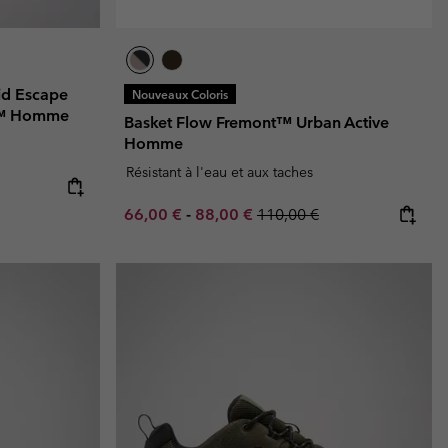
id Escape
Nouveaux Coloris
y™ Homme
Basket Flow Fremont™ Urban Active
Homme
Résistant à l'eau et aux taches
e:
price:
Minimum sale price:
Maximum sale price:
Regular price:
66,00 €
-
88,00 €
110,00 €