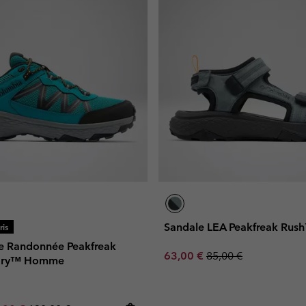
Sandale LEA Peakfreak Ru
is
e Randonnée Peakfreak
Sale price:
Regular price:
63,00 €
85,00 €
dry™ Homme