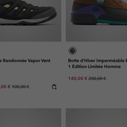
e Randonnée Vapor Vent
Botte d’Hiver Imperméabl
1 Édition Limitée Homme
Sale price:
Regular price:
140,00 €
200,00 €
e price:
ximum sale price:
Regular price:
,00 €
100,00 €