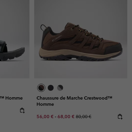
sh™ Homme
Chaussure de Marche Crestwood™
Homme
Minimum sale price:
Maximum sale price:
Regular price:
56,00 €
-
68,00 €
80,00 €