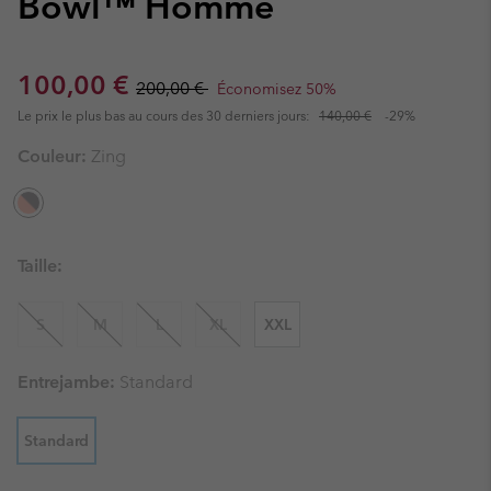
Bowl™ Homme
Sale price:
Regular price:
100,00 €
200,00 €
Économisez 50%
Le prix le plus bas au cours des 30 derniers jours:
140,00 €
-29%
Couleur:
Zing
Taille:
S
M
L
XL
XXL
Entrejambe:
Standard
Standard