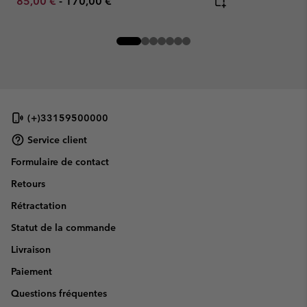
Minimum sale price:
Maximum price:
85,00 €
-
170,00 €
(+)33159500000
Service client
Formulaire de contact
Retours
Rétractation
Statut de la commande
Livraison
Paiement
Questions fréquentes