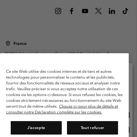
France
©
2026
Columbia Sportswear Europe SAS. 5 Rue de la Haye, Espace
Européen de l'entreprise 67300 Schiltigheim, France. Tous droits réservés.
Conditions d'utilisation
Conditions Générales de Vente
Ce site Web utilise des cookies internes et de tiers et autres
Garanties Légales
Politique de confidentialité
technologies pour personnaliser le contenu et les publicités,
fournir des fonctionnalités de réseaux sociaux et analyser notre
Veuillez sélectionner votre pays d’expédition et
Conditions d'utilisation - Membres
trafic. Veuillez préciser si vous acceptez notre utilisation de ces
votre langue
cookies via les options ci-dessous. Si vous refusez les cookies, les
Conditions D'utilisation - Contenu généré par l'utilisateur
Impressum
Achats en ligne disponibles
cookies strictement nécessaires au fonctionnement du site Web
Cookies
Public CBCR
seront tout de même utilisés.
Cliquez ici pour plus de détails et
consulter notre Déclaration complète sur les cookies.
Achat
United States
en
Service client: Lun - Sam de 9h à 13h et de 14h à 18h
(+)33159500000
ligne
J’accepte
Tout refuser
Achat
France
dispon
en