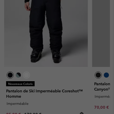
Pantalon d
Nouveaux Coloris
Canyon™ I
Pantalon de Ski Imperméable Coreshot™
Homme
Imperméab
Imperméable
Minimum sa
70,00 €
-