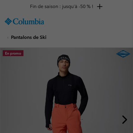
Fin de saison : jusqu'à -50 % !
SKIP
Columbia
TO
Sportswear
CONTENT
Pantalons de Ski
SKIP
TO
MAIN
En promo
NAV
SKIP
TO
SEARCH