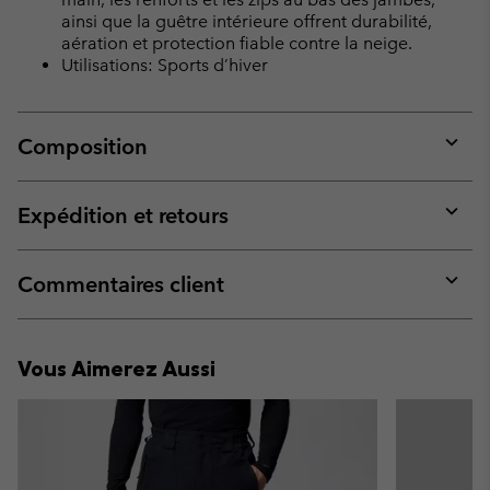
ainsi que la guêtre intérieure offrent durabilité,
aération et protection fiable contre la neige.
Utilisations: Sports d’hiver
Composition
Expan
or
collap
Expédition et retours
sectio
Expan
or
collap
Commentaires client
sectio
Expan
or
collap
Vous Aimerez Aussi
sectio