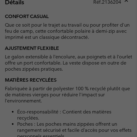
Détails
Réf.
2136204
Expan
or
CONFORT CASUAL
collap
Que ce soit pour le trajet au travail ou pour profiter d’un
sectio
feu de camp, cette confortable polaire à demi-zip avec
imprimé est un classique décontracté.
AJUSTEMENT FLEXIBLE
Le galon extensible à l’encolure, aux poignets et à l’ourlet
offre un port confortable. La veste dispose en outre de
poches zippées pratiques.
MATIÈRES RECYCLÉES
Fabriquée à partir de polyester 100 % recyclé plutôt que
de matières vierges pour réduire l’impact sur
l’environnement.
Éco-responsabilité : Contient des matières
recyclées.
Poches : Les poches mains zippées offrent un
rangement sécurisé et facile d’accès pour vos effets
personnels essentiels.