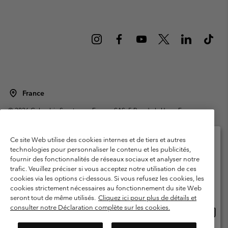
France
©
2026
Columbia Sportswear Europe SAS. 5 Rue de la Haye, Espace
Européen de l'entreprise 67300 Schiltigheim, France. Tous droits réservés.
Conditions d'utilisation
Conditions Générales de Vente
Ce site Web utilise des cookies internes et de tiers et autres
Garanties Légales
Politique de confidentialité
technologies pour personnaliser le contenu et les publicités,
fournir des fonctionnalités de réseaux sociaux et analyser notre
Veuillez sélectionner votre pays d’expédition et
Conditions d'utilisation - Membres
trafic. Veuillez préciser si vous acceptez notre utilisation de ces
votre langue
cookies via les options ci-dessous. Si vous refusez les cookies, les
Conditions D'utilisation - Contenu généré par l'utilisateur
Impressum
Achats en ligne disponibles
cookies strictement nécessaires au fonctionnement du site Web
Cookies
Public CBCR
seront tout de même utilisés.
Cliquez ici pour plus de détails et
consulter notre Déclaration complète sur les cookies.
Achat
United States
en
Service client: Lun - Sam de 9h à 13h et de 14h à 18h
(+)33159500000