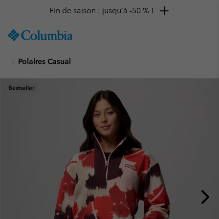
Fin de saison : jusqu'à -50 % !
SKIP
Columbia
TO
Sportswear
CONTENT
Polaires Casual
SKIP
TO
MAIN
Bestseller
NAV
SKIP
TO
SEARCH