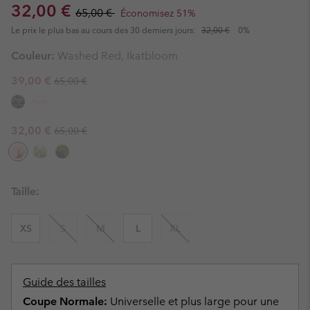
Sale price:
Regular price:
32,00 €
65,00 €
Économisez 51%
Le prix le plus bas au cours des 30 derniers jours:
32,00 €
0%
Couleur:
Washed Red, Ikatbloom
Regular price:
Sale price:
39,00 €
65,00 €
Regular price:
Sale price:
32,00 €
65,00 €
Taille:
XS
S
M
L
XL
Guide des tailles
Coupe Normale:
Universelle et plus large pour une