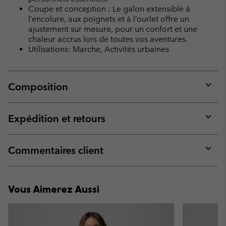
Coupe et conception : Le galon extensible à
l’encolure, aux poignets et à l’ourlet offre un
ajustement sur mesure, pour un confort et une
chaleur accrus lors de toutes vos aventures.
Utilisations: Marche, Activités urbaines
Composition
Expan
or
collap
Expédition et retours
sectio
Expan
or
collap
Commentaires client
sectio
Expan
or
collap
Vous Aimerez Aussi
sectio