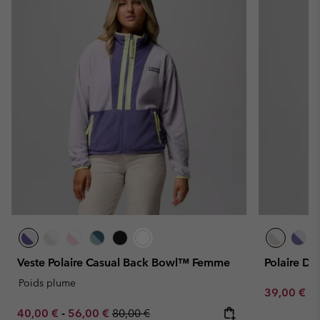
Veste Polaire Casual Back Bowl™ Femme
Polaire D
Poids plume
Minimum sa
39,00 €
-
Minimum sale price:
Maximum sale price:
Regular price:
40,00 €
-
56,00 €
80,00 €