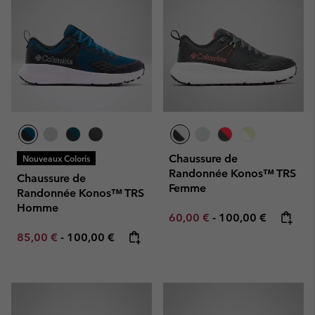
Chaussure de
Nouveaux Coloris
Randonnée Konos™ TRS
Chaussure de
Femme
Randonnée Konos™ TRS
Homme
Minimum sale price:
Maximum price:
60,00 €
-
100,00 €
Minimum sale price:
Maximum price:
85,00 €
-
100,00 €