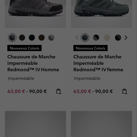
Nouveaux Coloris
Nouveaux Coloris
Chaussure de Marche
Chaussure de Marche
Imperméable
Imperméable
Redmond™ IV Homme
Redmond™ IV Femme
Imperméable
Imperméable
Minimum sale price:
Maximum price:
Minimum sale price:
Maximum price:
63,00 €
-
90,00 €
63,00 €
-
90,00 €