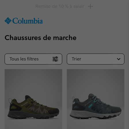
Remise de 10 % à saisir
SKIP
Columbia
TO
Sportswear
CONTENT
Chaussures de marche
SKIP
TO
MAIN
NAV
Tous les filtres
Trier
SKIP
TO
SEARCH