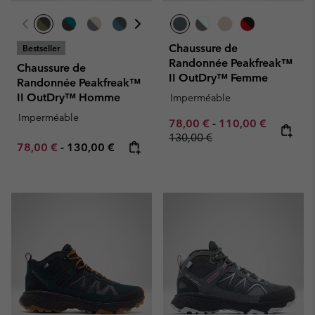
Chaussure de
Bestseller
Randonnée Peakfreak™
Chaussure de
II OutDry™ Femme
Randonnée Peakfreak™
II OutDry™ Homme
Imperméable
Imperméable
Minimum sale price:
Maximum sale pric
Regular p
78,00 €
-
110,00 €
130,00 €
Minimum sale price:
Maximum price:
78,00 €
-
130,00 €