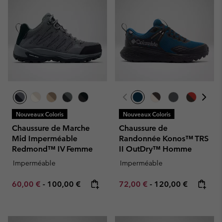
Nouveaux Coloris
Nouveaux Coloris
Chaussure de Marche
Chaussure de
Mid Imperméable
Randonnée Konos™ TRS
Redmond™ IV Femme
II OutDry™ Homme
Imperméable
Imperméable
Minimum sale price:
Maximum price:
Minimum sale price:
Maximum price:
60,00 €
-
100,00 €
72,00 €
-
120,00 €