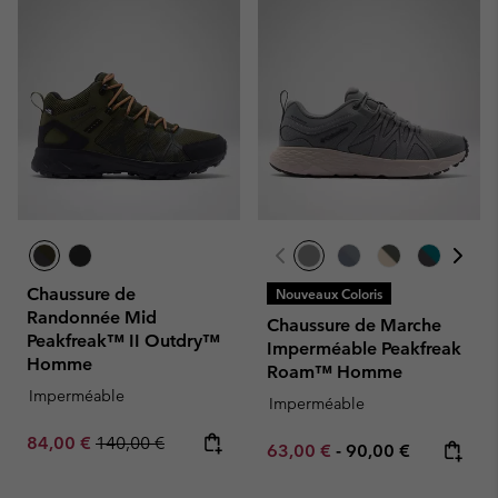
Chaussure de
Nouveaux Coloris
Randonnée Mid
Chaussure de Marche
Peakfreak™ II Outdry™
Imperméable Peakfreak
Homme
Roam™ Homme
Imperméable
Imperméable
Sale price:
Regular price:
84,00 €
140,00 €
Minimum sale price:
Maximum price:
63,00 €
-
90,00 €