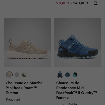
Minimum sale price:
Maximum price:
98,00 €
-
140,00 €
Chaussure de Marche
Chaussure de
Peakfreak Roam™
Randonnée Mid
Femme
Peakfreak™ II Outdry™
Femme
Respirant
Imperméable