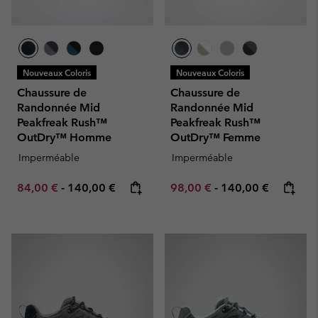
Nouveaux Coloris
Nouveaux Coloris
Chaussure de
Chaussure de
Randonnée Mid
Randonnée Mid
Peakfreak Rush™
Peakfreak Rush™
OutDry™ Homme
OutDry™ Femme
Imperméable
Imperméable
Minimum sale price:
Maximum price:
Minimum sale price:
Maximum price:
84,00 €
-
140,00 €
98,00 €
-
140,00 €