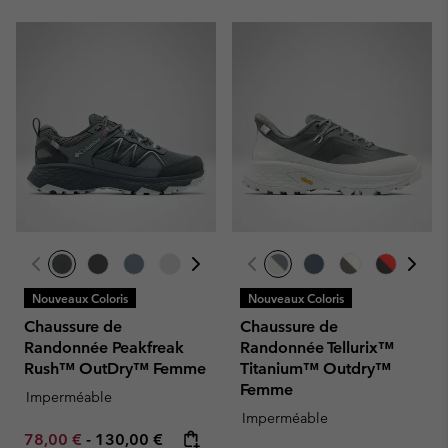
Nouveaux Coloris
Nouveaux Coloris
Chaussure de
Chaussure de
Randonnée Peakfreak
Randonnée Tellurix™
Rush™ OutDry™ Femme
Titanium™ Outdry™
Femme
Imperméable
Imperméable
Minimum sale price:
Maximum price:
78,00 €
-
130,00 €