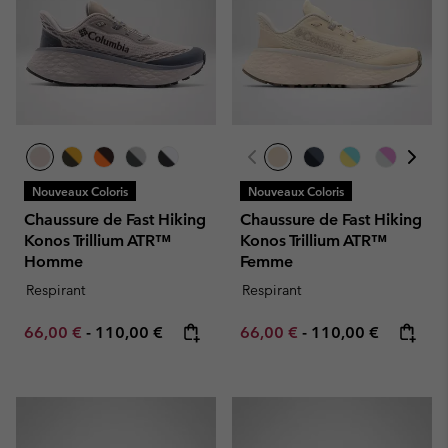
Nouveaux Coloris
Nouveaux Coloris
Chaussure de Fast Hiking
Chaussure de Fast Hiking
Konos Trillium ATR™
Konos Trillium ATR™
Homme
Femme
Respirant
Respirant
Minimum sale price:
Maximum price:
Minimum sale price:
Maximum price:
66,00 €
-
110,00 €
66,00 €
-
110,00 €