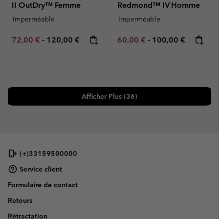
II OutDry™ Femme
Redmond™ IV Homme
Imperméable
Imperméable
Minimum sale price:
Maximum price:
Minimum sale price:
Maximum price:
72,00 €
-
120,00 €
60,00 €
-
100,00 €
Afficher Plus (36)
(+)33159500000
Service client
Formulaire de contact
Retours
Rétractation