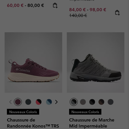
Minimum sale price:
Maximum price:
60,00 €
-
80,00 €
Minimum sale price:
Maximum sale pric
Regular pr
84,00 €
-
98,00 €
140,00 €
Nouveaux Coloris
Nouveaux Coloris
Chaussure de
Chaussure de Marche
Randonnée Konos™ TRS
Mid Imperméable