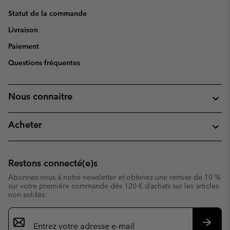
Statut de la commande
Livraison
Paiement
Questions fréquentes
Nous connaitre
Acheter
Restons connecté(e)s
Abonnez-vous à notre newsletter et obtenez une remise de 10 %
sur votre première commande dès 120 € d’achats sur les articles
non soldés.
Inscription
par