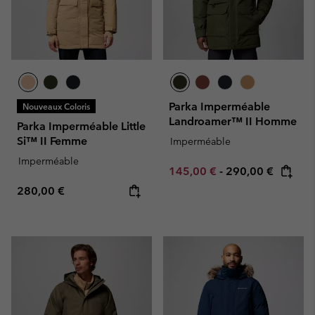
Parka Imperméable
Nouveaux Coloris
Landroamer™ II Homme
Parka Imperméable Little
Si™ II Femme
Imperméable
Imperméable
Minimum sale price:
Maximum price:
145,00 €
-
290,00 €
Regular price:
280,00 €