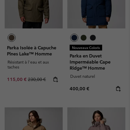
Parka Isolée à Capuche
Nouveaux Coloris
Pines Lake™ Homme
Parka en Duvet
Imperméable Cape
Résistant à l'eau et aux
taches
Ridge™ Homme
Duvet naturel
Sale price:
Regular price:
115,00 €
230,00 €
Regular price:
400,00 €