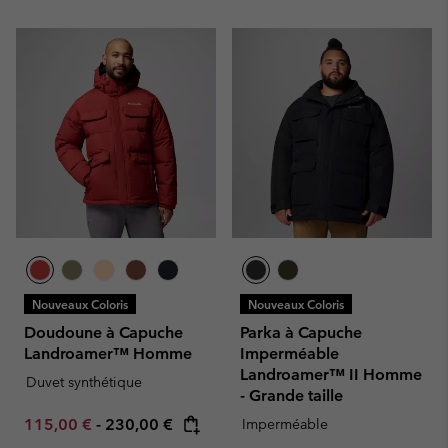
Nouveaux Coloris
Nouveaux Coloris
Doudoune à Capuche
Parka à Capuche
Landroamer™ Homme
Imperméable
Landroamer™ II Homme
Duvet synthétique
- Grande taille
Minimum sale price:
Maximum price:
115,00 €
-
230,00 €
Imperméable