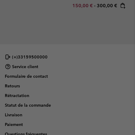
Minimum sale price:
Maximum price:
150,00 €
-
300,00 €
(+)33159500000
Service client
Formulaire de contact
Retours
Rétractation
Statut de la commande
Livraison
Paiement
Questions fréquentes