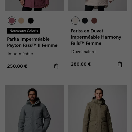
Parka en Duvet
Nouveaux Coloris
Imperméable Harmony
Parka Imperméable
Falls™ Femme
Payton Pass™ II Femme
Duvet naturel
Imperméable
Regular price:
280,00 €
Regular price:
250,00 €