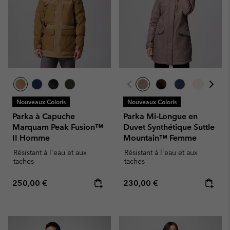
Nouveaux Coloris
Nouveaux Coloris
Parka à Capuche
Parka Mi-Longue en
Marquam Peak Fusion™
Duvet Synthétique Suttle
II Homme
Mountain™ Femme
Résistant à l'eau et aux
Résistant à l'eau et aux
taches
taches
Regular price:
Regular price:
250,00 €
230,00 €