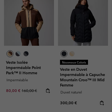
Veste Isolée
Nouveaux Coloris
Imperméable Point
Veste en Duvet
Park™ II Homme
Imperméable à Capuche
Mountain Croo™ III Mid
Imperméable
Femme
Sale price:
Regular price:
80,00 €
160,00 €
Duvet naturel
Regular price:
300,00 €