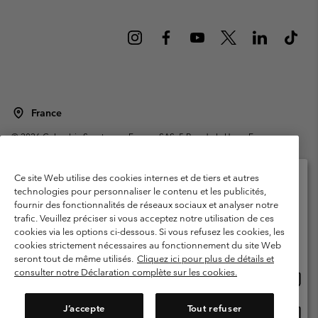
France
©
2026
Columbia Sportswear Europe SAS. 5 Rue de la Haye, Espace
Européen de l'entreprise 67300 Schiltigheim, France. Tous droits réservés.
Conditions d'utilisation
Conditions Générales de Vente
Ce site Web utilise des cookies internes et de tiers et autres
Garanties Légales
Politique de confidentialité
technologies pour personnaliser le contenu et les publicités,
fournir des fonctionnalités de réseaux sociaux et analyser notre
Veuillez sélectionner votre pays d’expédition et
Conditions d'utilisation - Membres
trafic. Veuillez préciser si vous acceptez notre utilisation de ces
votre langue
cookies via les options ci-dessous. Si vous refusez les cookies, les
Conditions D'utilisation - Contenu généré par l'utilisateur
Impressum
Achats en ligne disponibles
cookies strictement nécessaires au fonctionnement du site Web
Cookies
Public CBCR
seront tout de même utilisés.
Cliquez ici pour plus de détails et
consulter notre Déclaration complète sur les cookies.
Achat
United States
en
Service client: Lun - Sam de 9h à 13h et de 14h à 18h
(+)33159500000
ligne
J’accepte
Tout refuser
Achat
France