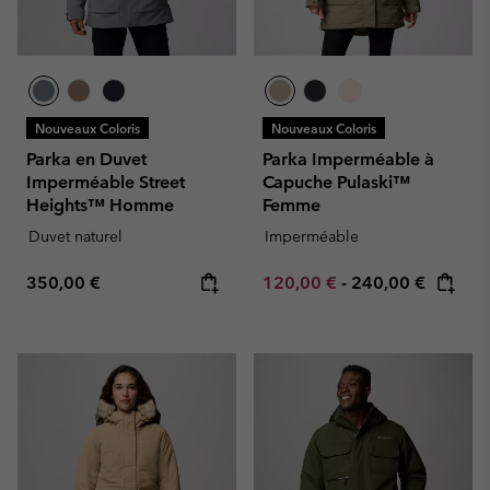
Nouveaux Coloris
Nouveaux Coloris
Parka en Duvet
Parka Imperméable à
Imperméable Street
Capuche Pulaski™
Heights™ Homme
Femme
Duvet naturel
Imperméable
Regular price:
Minimum sale price:
Maximum price:
350,00 €
120,00 €
-
240,00 €