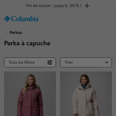
Fin de saison : jusqu'à -50 % !
SKIP
Columbia
TO
Sportswear
CONTENT
Parkas
SKIP
TO
Parka à capuche
MAIN
NAV
SKIP
Tous les filtres
Trier
TO
SEARCH