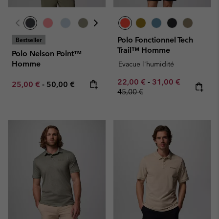
Polo Fonctionnel Tech
Bestseller
Trail™ Homme
Polo Nelson Point™
Homme
Evacue l'humidité
Minimum sale price:
Maximum sale pric
Regular pr
22,00 €
-
31,00 €
Minimum sale price:
Maximum price:
25,00 €
-
50,00 €
45,00 €