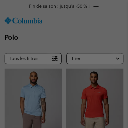
Fin de saison : jusqu'à -50 % !
SKIP
Columbia
TO
Sportswear
CONTENT
Polo
SKIP
TO
MAIN
NAV
Tous les filtres
Trier
SKIP
TO
SEARCH