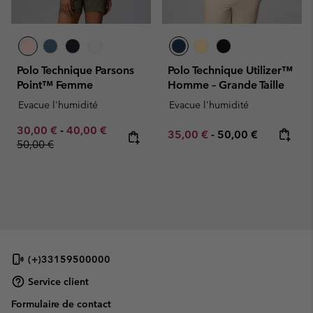
Polo Technique Parsons
Polo Technique Utilizer™
Point™ Femme
Homme – Grande Taille
Evacue l'humidité
Evacue l'humidité
Minimum sale price:
Maximum sale price:
Regular price:
30,00 €
-
40,00 €
Minimum sale price:
Maximum price:
35,00 €
-
50,00 €
50,00 €
(+)33159500000
Service client
Formulaire de contact