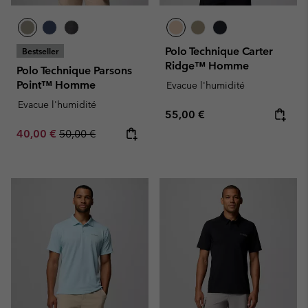
Polo Technique Carter
Bestseller
Ridge™ Homme
Polo Technique Parsons
Point™ Homme
Evacue l'humidité
Evacue l'humidité
Regular price:
55,00 €
Sale price:
Regular price:
40,00 €
50,00 €