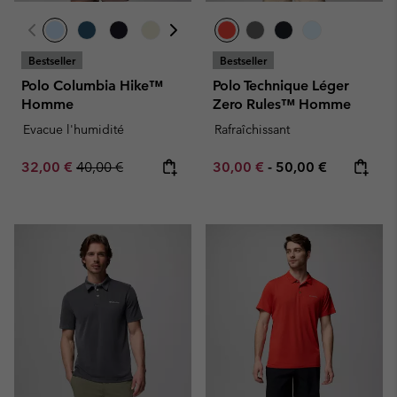
Bestseller
Bestseller
Polo Columbia Hike™
Polo Technique Léger
Homme
Zero Rules™ Homme
Evacue l'humidité
Rafraîchissant
Sale price:
Regular price:
Minimum sale price:
Maximum price:
32,00 €
40,00 €
30,00 €
-
50,00 €