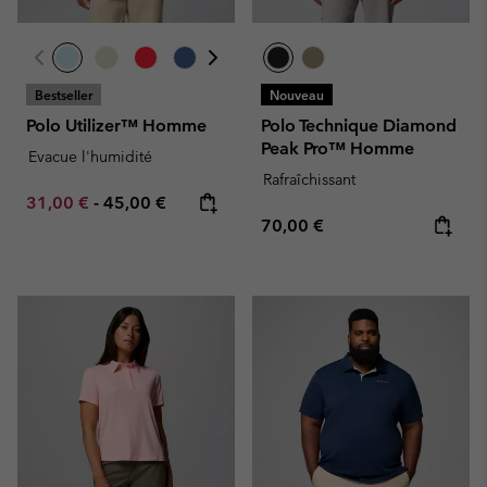
Bestseller
Nouveau
Polo Utilizer™ Homme
Polo Technique Diamond
Peak Pro™ Homme
Evacue l'humidité
Rafraîchissant
Minimum sale price:
Maximum price:
31,00 €
-
45,00 €
Regular price:
70,00 €