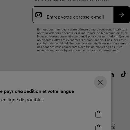
Inscription
par
e-
S’a
mail
En nous communiquant votre adresse e-mail, vous vous inscrivez à
notre newsletter et bénéficiez d’une remise de bienvenue de 10 %.
Nous utiliserons votre adresse e-mail pour vous tenir informé(e) des
nouveautés, offres et événements promotionnels. Consultez notre
politique de confidentialité
pour plus de détails sur notre traitement
des données vous concernant à des fins de marketing et sur les
moyens dont vous disposez pour retirer votre consentement.
re pays d’expédition et votre langue
en ligne disponibles
Achats
en
isation - Contenu généré par
Impressum
Cookies
Public
ligne
Achats
CBCR