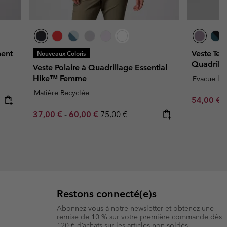
ment
Veste Tec
Nouveaux Coloris
Quadrill
Veste Polaire à Quadrillage Essential
Hike™ Femme
Evacue l'h
Matière Recyclée
Minimum s
54,00 €
Minimum sale price:
Maximum sale price:
Regular price:
37,00 €
-
60,00 €
75,00 €
Restons connecté(e)s
Abonnez-vous à notre newsletter et obtenez une
remise de 10 % sur votre première commande dès
120 € d’achats sur les articles non soldés.