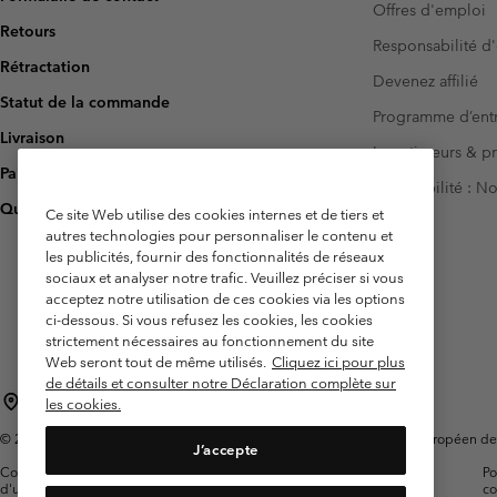
Offres d'emploi
Retours
Responsabilité d'
Rétractation
Devenez affilié
Statut de la commande
Programme d’entr
Livraison
Investisseurs & p
Paiement
Accessibilité : 
Questions fréquentes
Ce site Web utilise des cookies internes et de tiers et
autres technologies pour personnaliser le contenu et
les publicités, fournir des fonctionnalités de réseaux
sociaux et analyser notre trafic. Veuillez préciser si vous
acceptez notre utilisation de ces cookies via les options
ci-dessous. Si vous refusez les cookies, les cookies
strictement nécessaires au fonctionnement du site
Web seront tout de même utilisés.
Cliquez ici pour plus
de détails et consulter notre Déclaration complète sur
France
les cookies.
©
2026
Columbia Sportswear Europe SAS. 5 Rue de la Haye, Espace Européen de l'e
J’accepte
Conditions
Conditions Générales de
Garanties
Po
d'utilisation
Vente
Légales
co