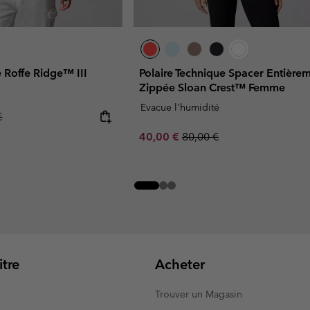
e Roffe Ridge™ III
Polaire Technique Spacer Entière
Zippée Sloan Crest™ Femme
Evacue l'humidité
r price:
€
Sale price:
Regular price:
40,00 €
80,00 €
tre
Acheter
Trouver un Magasin