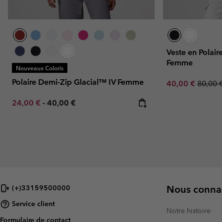
Veste en Polair
Femme
Nouveaux Coloris
Polaire Demi-Zip Glacial™ IV Femme
Sale price:
Regula
40,00 €
80,00 
Minimum sale price:
Maximum price:
24,00 €
-
40,00 €
Nous connai
(+)33159500000
Service client
Notre histoire
Formulaire de contact