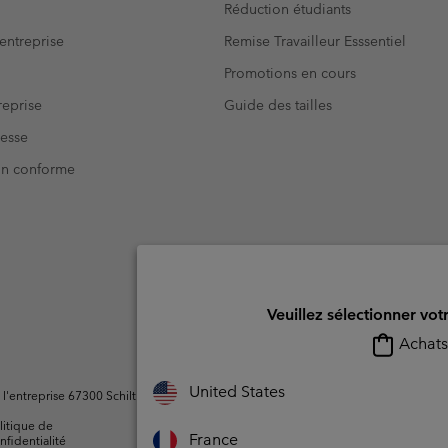
Réduction étudiants
entreprise
Remise Travailleur Esssentiel
Promotions en cours
eprise
Guide des tailles
resse
Non conforme
Veuillez sélectionner vot
Achats 
United States
ntreprise 67300 Schiltigheim, France. Tous droits réservés.
litique de
Conditions d'utilisation -
Conditions D'util
France
nfidentialité
Membres
l'utilisateur