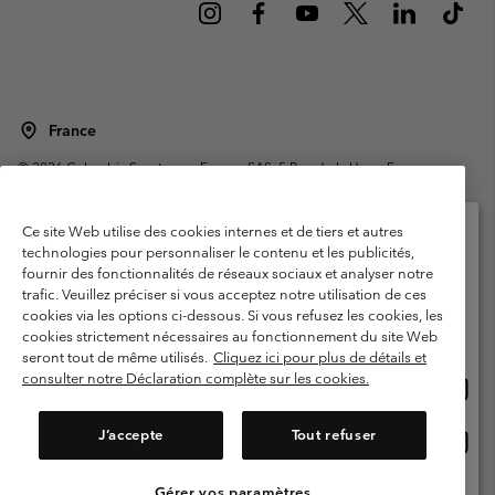
France
©
2026
Columbia Sportswear Europe SAS. 5 Rue de la Haye, Espace
Européen de l'entreprise 67300 Schiltigheim, France. Tous droits réservés.
Conditions d'utilisation
Conditions Générales de Vente
Ce site Web utilise des cookies internes et de tiers et autres
Garanties Légales
Politique de confidentialité
technologies pour personnaliser le contenu et les publicités,
fournir des fonctionnalités de réseaux sociaux et analyser notre
Veuillez sélectionner votre pays d’expédition et
Conditions d'utilisation - Membres
trafic. Veuillez préciser si vous acceptez notre utilisation de ces
votre langue
cookies via les options ci-dessous. Si vous refusez les cookies, les
Conditions D'utilisation - Contenu généré par l'utilisateur
Impressum
Achats en ligne disponibles
cookies strictement nécessaires au fonctionnement du site Web
Cookies
Public CBCR
seront tout de même utilisés.
Cliquez ici pour plus de détails et
consulter notre Déclaration complète sur les cookies.
Achat
United States
en
Service client: Lun - Sam de 9h à 13h et de 14h à 18h
(+)33159500000
ligne
J’accepte
Tout refuser
Achat
France
dispon
en
ligne
Gérer vos paramètres