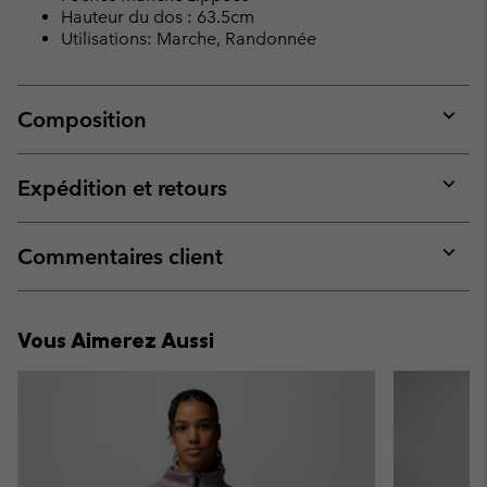
Hauteur du dos : 63.5cm
Utilisations: Marche, Randonnée
Composition
Expan
or
collap
Expédition et retours
sectio
Expan
or
collap
Commentaires client
sectio
Expan
or
collap
Vous Aimerez Aussi
sectio