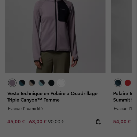
Veste Technique en Polaire à Quadrillage
Polaire Te
Triple Canyon™ Femme
Summit S
Evacue l'humidité
Evacue l'hu
Minimum sale price:
Maximum sale price:
Regular price:
Minimum sa
45,00 €
-
63,00 €
90,00 €
54,00 €
-