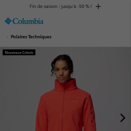
Fin de saison : jusqu'à -50 % !
SKIP
Columbia
TO
Sportswear
CONTENT
Polaires Techniques
SKIP
TO
MAIN
Nouveaux Coloris
NAV
SKIP
TO
SEARCH