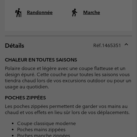
Randonnée
Marche
Détails
Réf.
1465351
Expan
or
CHALEUR EN TOUTES SAISONS
collap
Polaire douce et légère avec une coupe flatteuse et un
sectio
design épuré. Cette couche pour toutes les saisons vous
tiendra chaud lors de vos excursions outdoor ou pour un
usage au quotidien.
POCHES ZIPPÉES
Les poches zippées permettent de garder vos mains au
chaud et vos effets en lieu sûr lors de vos déplacements.
Coupe classique moderne
Poches mains zippées
Poches manche zippées