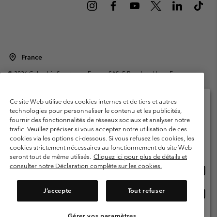
France
©
2026
Columbia Sportswear Europe SAS. 5 Rue de la Haye, Espace
Européen de l'entreprise 67300 Schiltigheim, France. Tous droits réservés.
Conditions d'utilisation
Conditions Générales de Vente
Ce site Web utilise des cookies internes et de tiers et autres
Garanties Légales
Politique de confidentialité
technologies pour personnaliser le contenu et les publicités,
fournir des fonctionnalités de réseaux sociaux et analyser notre
Veuillez sélectionner votre pays d’expédition et
Conditions d'utilisation - Membres
trafic. Veuillez préciser si vous acceptez notre utilisation de ces
votre langue
cookies via les options ci-dessous. Si vous refusez les cookies, les
Conditions D'utilisation - Contenu généré par l'utilisateur
Impressum
Achats en ligne disponibles
cookies strictement nécessaires au fonctionnement du site Web
Cookies
Public CBCR
seront tout de même utilisés.
Cliquez ici pour plus de détails et
consulter notre Déclaration complète sur les cookies.
Achat
United States
en
Service client: Lun - Sam de 9h à 13h et de 14h à 18h
(+)33159500000
ligne
J’accepte
Tout refuser
Achat
France
dispon
en
ligne
Gérer vos paramètres