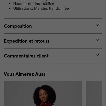
Hauteur du dos : 63.5cm
Utilisations: Marche, Randonnée
Composition
Expan
or
collap
Expédition et retours
sectio
Expan
or
collap
Commentaires client
sectio
Expan
or
collap
Vous Aimerez Aussi
sectio