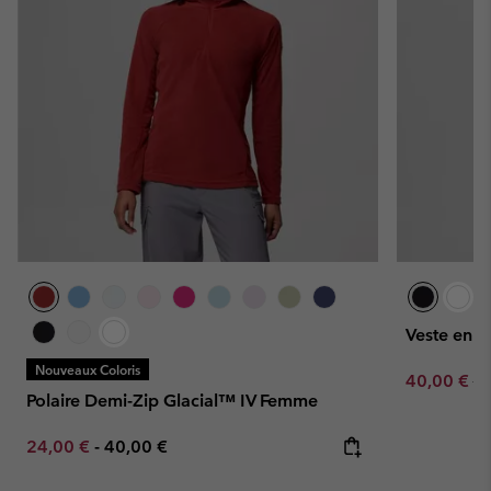
Veste en P
Nouveaux Coloris
Sale price:
Re
40,00 €
80
Polaire Demi-Zip Glacial™ IV Femme
Minimum sale price:
Maximum price:
24,00 €
-
40,00 €