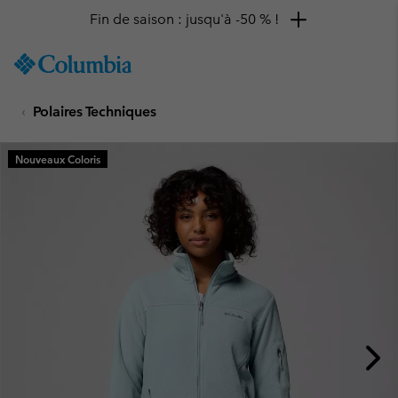
Fin de saison : jusqu'à -50 % !
SKIP
Columbia
TO
Sportswear
CONTENT
Polaires Techniques
SKIP
TO
MAIN
Nouveaux Coloris
NAV
SKIP
TO
SEARCH