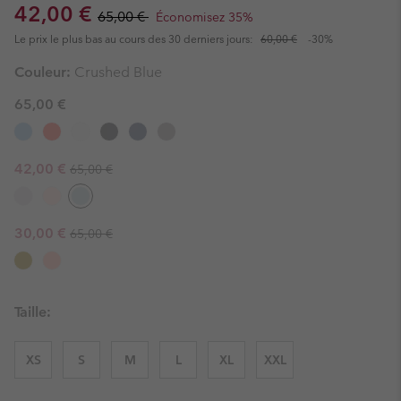
Sale price:
Regular price:
42,00 €
65,00 €
Économisez 35%
Le prix le plus bas au cours des 30 derniers jours:
60,00 €
-30%
Couleur:
Crushed Blue
65,00 €
Regular price:
Sale price:
42,00 €
65,00 €
Regular price:
Sale price:
30,00 €
65,00 €
Taille:
XS
S
M
L
XL
XXL