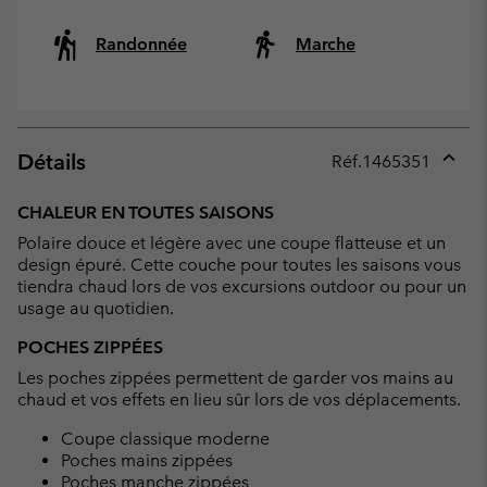
Randonnée
Marche
Détails
Réf.
1465351
Expan
or
CHALEUR EN TOUTES SAISONS
collap
Polaire douce et légère avec une coupe flatteuse et un
sectio
design épuré. Cette couche pour toutes les saisons vous
tiendra chaud lors de vos excursions outdoor ou pour un
usage au quotidien.
POCHES ZIPPÉES
Les poches zippées permettent de garder vos mains au
chaud et vos effets en lieu sûr lors de vos déplacements.
Coupe classique moderne
Poches mains zippées
Poches manche zippées