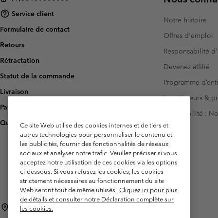
Service client
Notre histoire
Formulaire de contact
Offres d'emploi
Retours
Responsabilité d'
Rétractation
Devenez affilié
Statut de la commande
Programme d’entr
Livraison
Investisseurs & p
Paiement
Accessibilité : 
Questions fréquentes
Ce site Web utilise des cookies internes et de tiers et
autres technologies pour personnaliser le contenu et
les publicités, fournir des fonctionnalités de réseaux
sociaux et analyser notre trafic. Veuillez préciser si vous
acceptez notre utilisation de ces cookies via les options
ci-dessous. Si vous refusez les cookies, les cookies
strictement nécessaires au fonctionnement du site
Web seront tout de même utilisés.
Cliquez ici pour plus
de détails et consulter notre Déclaration complète sur
France
les cookies.