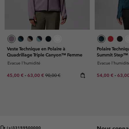
Veste Technique en Polaire à
Polaire Techni
Quadrillage Triple Canyon™ Femme
Summit Step™
Evacue l'humidité
Evacue l'humidit
Minimum sale price:
Maximum sale price:
Regular price:
Minimum sale p
Maxim
45,00 €
-
63,00 €
90,00 €
54,00 €
-
63,0
Nous connai
(+)33159500000