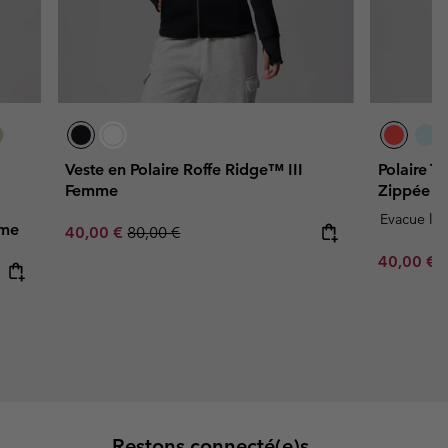
Veste en Polaire Roffe Ridge™ III
Polaire T
Femme
Zippée S
Evacue l'h
mme
Sale price:
Regular price:
40,00 €
80,00 €
Sale price
R
40,00 €
8
Restons connecté(e)s