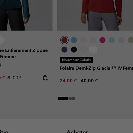
que Entièrement Zippée
 Femme
Nouveaux Coloris
é
Polaire Demi-Zip Glacial™ IV Fe
rice:
um sale price:
Regular price:
0 €
90,00 €
Minimum sale price:
Maximum price:
24,00 €
-
40,00 €
tre
Acheter