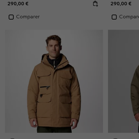
Regular price:
Regular pric
290,00 €
290,00 €
Comparer
Compar