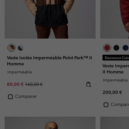
Veste Isolée Imperméable Point Park™ II
Nouveaux Color
Homme
Veste Imper
II Homme
Imperméable
Imperméable
Sale price:
Regular price:
80,00 €
160,00 €
Regular pric
200,00 €
Comparer
Compar