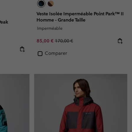
Veste Isolée Imperméable Point Park™ II
Homme - Grande Taille
Peak
Imperméable
Sale price:
Regular price:
85,00 €
170,00 €
Comparer