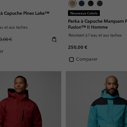
e à Capuche Pines Lake™
Nouveaux Coloris
Parka à Capuche Marquam 
Fusion™ II Homme
eau et aux taches
Résistant à l'eau et aux taches
gular price:
0,00 €
Regular price:
250,00 €
er
Comparer