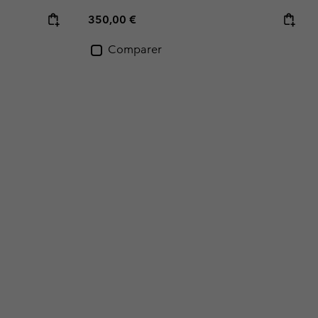
Regular price:
350,00 €
Comparer