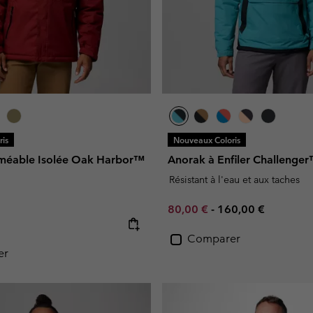
is
Nouveaux Coloris
méable Isolée Oak Harbor™
Anorak à Enfiler Challenge
Résistant à l'eau et aux taches
Minimum sale price:
Maximum price:
80,00 €
-
160,00 €
e:
Comparer
er