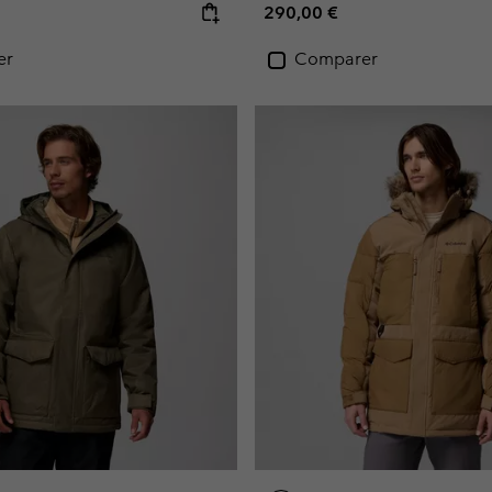
e:
Regular price:
290,00 €
er
Comparer