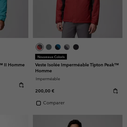
Nouveaux Coloris
r™ II Homme
Veste Isolée Imperméable Tipton Peak™
Homme
Imperméable
Regular price:
200,00 €
Comparer