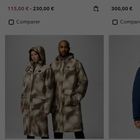
Minimum sale price:
Maximum price:
Regular pric
115,00 €
-
230,00 €
300,00 €
Comparer
Compar