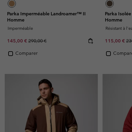
Parka Imperméable Landroamer™ II
Parka Isolé
Homme
Homme
Imperméable
Résistant à l'
Sale price:
Regular price:
Sale price:
Re
145,00 €
290,00 €
115,00 €
23
Comparer
Compar