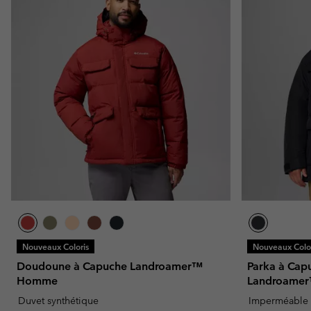
Nouveaux Coloris
Nouveaux Color
Doudoune à Capuche Landroamer™
Parka à Cap
Homme
Landroamer™
Duvet synthétique
Imperméable