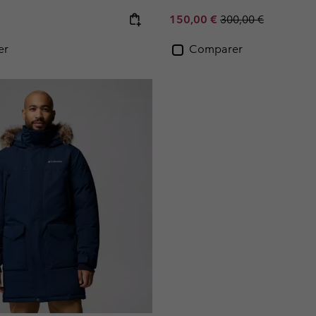
e:
Sale price:
Regular price:
150,00 €
300,00 €
er
Comparer