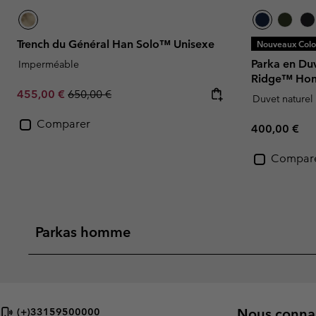
Trench du Général Han Solo™ Unisexe
Nouveaux Color
Parka en Du
Imperméable
Ridge™ Ho
Sale price:
Regular price:
455,00 €
650,00 €
Duvet naturel
Comparer
Regular pric
400,00 €
Compar
Parkas homme
Nous connai
(+)33159500000