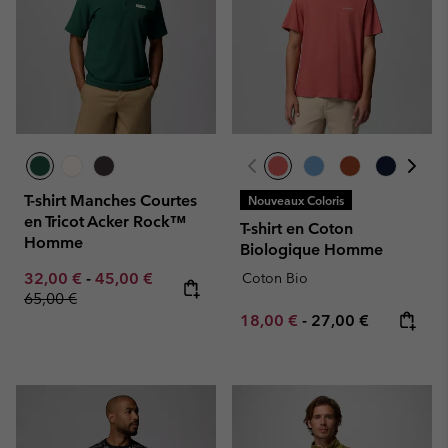
T-shirt Manches Courtes
Nouveaux Coloris
en Tricot Acker Rock™
T-shirt en Coton
Homme
Biologique Homme
Minimum sale price:
Maximum sale price:
Regular price:
32,00 €
-
45,00 €
Coton Bio
65,00 €
Minimum sale price:
Maximum price:
18,00 €
-
27,00 €