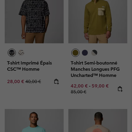
T-shirt Imprimé Épais
T-shirt Semi-boutonné
CSC™ Homme
Manches Longues PFG
Uncharted™ Homme
Sale price:
Regular price:
28,00 €
40,00 €
Minimum sale price:
Maximum sale pric
Regular pr
42,00 €
-
59,00 €
85,00 €