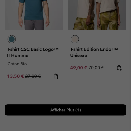
T-shirt CSC Basic Logo™
T-shirt Édition Endor™
II Homme
Unisexe
Coton Bio
Sale price:
Regular price:
49,00 €
70,00 €
Sale price:
Regular price:
13,50 €
27,00 €
Afficher Plus (1)