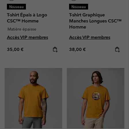
Nouveau
Nouveau
T-shirt Épais à Logo
T-shirt Graphique
CSC™ Homme
Manches Longues CSC™
Homme
Matière épaisse
Accès VIP membres
Accès VIP membres
Regular price:
Regular price:
35,00 €
38,00 €