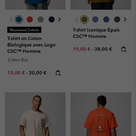
T-shirt Iconique Épais
Nouveaux Coloris
CSC™ Homme
T-shirt en Coton
Biologique avec Logo
Minimum sale price:
Maximum price:
19,00 €
-
38,00 €
CSC™ Homme
Coton Bio
Minimum sale price:
Maximum price:
15,00 €
-
30,00 €