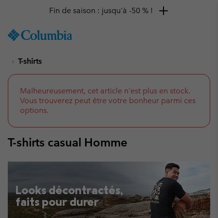
Remise de 10 % à saisir
SKIP
Columbia
TO
Sportswear
CONTENT
T-shirts
SKIP
TO
MAIN
NAV
Malheureusement, cet article n'est plus en stock.
Vous trouverez peut être votre bonheur parmi ces
SKIP
options.
TO
SEARCH
T-shirts casual Homme
Looks décontractés,
faits pour durer