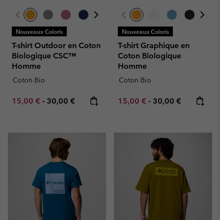
Nouveaux Coloris
Nouveaux Coloris
T-shirt Outdoor en Coton
T-shirt Graphique en
Biologique CSC™
Coton Biologique
Homme
Homme
Coton Bio
Coton Bio
Minimum sale price:
Maximum price:
Minimum sale price:
Maximum price:
15,00 €
-
30,00 €
15,00 €
-
30,00 €