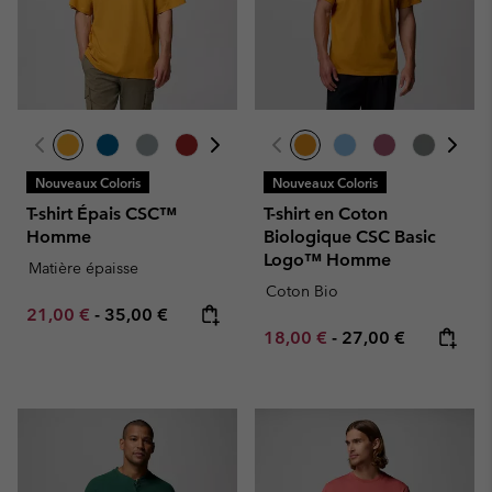
Nouveaux Coloris
Nouveaux Coloris
T-shirt Épais CSC™
T-shirt en Coton
Homme
Biologique CSC Basic
Logo™ Homme
Matière épaisse
Coton Bio
Minimum sale price:
Maximum price:
21,00 €
-
35,00 €
Minimum sale price:
Maximum price:
18,00 €
-
27,00 €