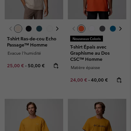
T-shirt Ras-de-cou Echo
Nouveaux Coloris
Passage™ Homme
T-shirt Épais avec
Graphisme au Dos
Evacue l'humidité
CSC™ Homme
Minimum sale price:
Maximum price:
25,00 €
-
50,00 €
Matière épaisse
Minimum sale price:
Maximum price:
24,00 €
-
40,00 €