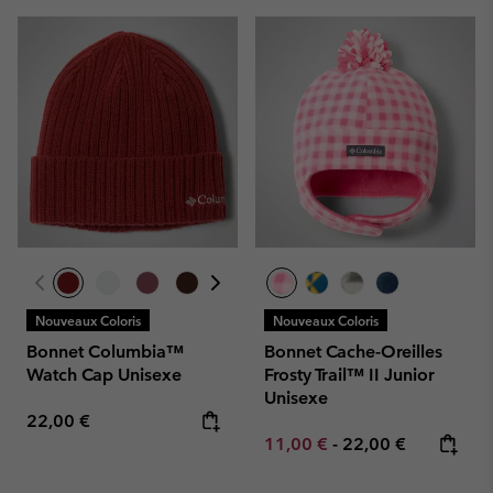
Nouveaux Coloris
Nouveaux Coloris
Bonnet Columbia™
Bonnet Cache-Oreilles
Watch Cap Unisexe
Frosty Trail™ II Junior
Unisexe
Regular price:
22,00 €
Minimum sale price:
Maximum price:
11,00 €
-
22,00 €