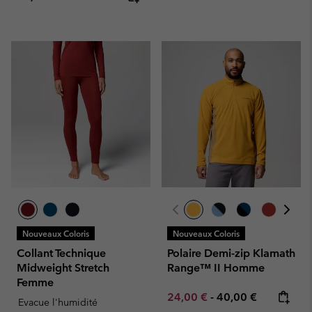
Nouveaux Coloris
Nouveaux Coloris
Collant Technique
Polaire Demi-zip Klamath
Midweight Stretch
Range™ II Homme
Femme
Minimum sale price:
Maximum price:
24,00 €
-
40,00 €
Evacue l'humidité