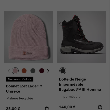
Botte de Neige
Nouveaux Coloris
Imperméable
Bonnet Lost Lager™
Bugaboot™ III Homme
Unisexe
Imperméable
Matière Recyclée
Regular price:
140,00 €
Regular price:
25,00 €