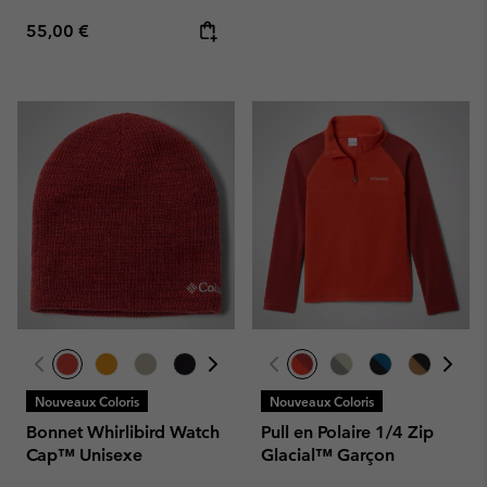
Regular price:
55,00 €
Nouveaux Coloris
Nouveaux Coloris
Bonnet Whirlibird Watch
Pull en Polaire 1/4 Zip
Cap™ Unisexe
Glacial™ Garçon