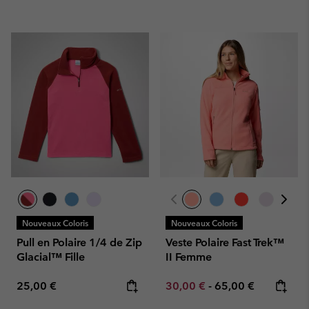
Nouveaux Coloris
Nouveaux Coloris
Pull en Polaire 1/4 de Zip
Veste Polaire Fast Trek™
Glacial™ Fille
II Femme
Regular price:
Minimum sale price:
Maximum price:
25,00 €
30,00 €
-
65,00 €