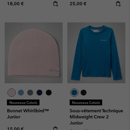
Regular price:
Regular price:
18,00 €
25,00 €
Nouveaux Coloris
Nouveaux Coloris
Bonnet Whirlibird™
Sous-vêtement Technique
Junior
Midweight Crew 2
Junior
Regular price:
15,00 €