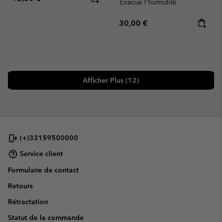
Evacue l'humidité
Regular price:
30,00 €
Afficher Plus (12)
(+)33159500000
Service client
Formulaire de contact
Retours
Rétractation
Statut de la commande