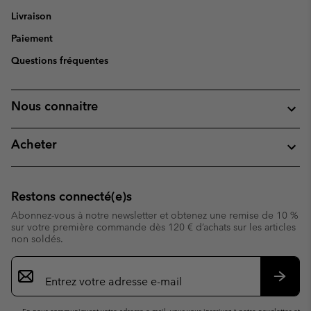
Livraison
Paiement
Questions fréquentes
Nous connaitre
Acheter
Restons connecté(e)s
Abonnez-vous à notre newsletter et obtenez une remise de 10 %
sur votre première commande dès 120 € d’achats sur les articles
non soldés.
Inscription
par
e-
S’abo
mail