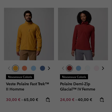
Nouveaux Coloris
Nouveaux Coloris
Veste Polaire Fast Trek™
Polaire Demi-Zip
II Homme
Glacial™ IV Femme
Minimum sale price:
Maximum price:
Minimum sale price:
Maximum price:
30,00 €
-
65,00 €
24,00 €
-
40,00 €