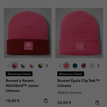
Nouveaux Coloris
Nouveaux Coloris
Bonnet à Revers
Bonnet Épais City Trek™
Whirlibird™ Junior
Unisexe
Unisexe
Matière épaisse
Regular price:
18,00 €
Regular price:
25,00 €