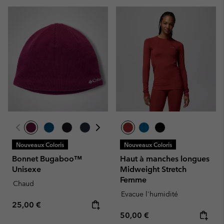
Nouveaux Coloris
Nouveaux Coloris
Bonnet Bugaboo™
Haut à manches longues
Unisexe
Midweight Stretch
Femme
Chaud
Evacue l'humidité
Regular price:
25,00 €
Regular price:
50,00 €