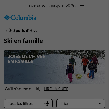
Remise de 10 % à saisir
SKIP
Columbia
TO
Sportswear
CONTENT
⛷ Sports d'Hiver
SKIP
TO
Ski en famille
MAIN
NAV
SKIP
JOIES DE L'HIVER
TO
EN FAMILLE
SEARCH
Qu'il s'agisse de ski,
...
LIRE LA SUITE
Tous les filtres
Trier