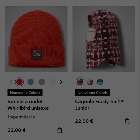
Nouveaux Coloris
Nouveaux Coloris
Bonnet à ourlet
Cagoule Frosty Trail™
Whirlibird unisexe
Junior
Imperméable
Regular price:
22,00 €
Regular price:
22,00 €