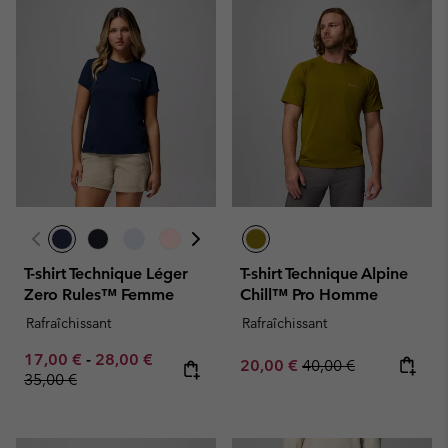
T-shirt Technique Léger
T-shirt Technique Alpine
Zero Rules™ Femme
Chill™ Pro Homme
Rafraîchissant
Rafraîchissant
Minimum sale price:
Maximum sale price:
Regular price:
17,00 €
-
28,00 €
Sale price:
Regular price:
20,00 €
40,00 €
35,00 €