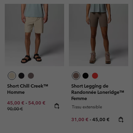
Short Chill Creek™
Short Legging de
Homme
Randonnée Loneridge™
Femme
Minimum sale price:
Maximum sale price:
Regular price:
45,00 €
-
54,00 €
Tissu extensible
90,00 €
Minimum sale price:
Maximum price:
31,00 €
-
45,00 €