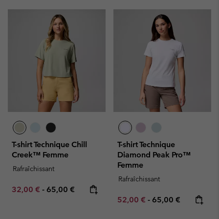
T-shirt Technique Chill
T-shirt Technique
Creek™ Femme
Diamond Peak Pro™
Femme
Rafraîchissant
Rafraîchissant
Minimum sale price:
Maximum price:
32,00 €
-
65,00 €
Minimum sale price:
Maximum price:
52,00 €
-
65,00 €