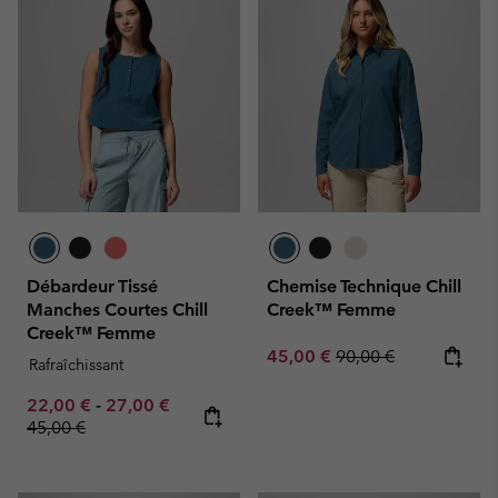
Débardeur Tissé
Chemise Technique Chill
Manches Courtes Chill
Creek™ Femme
Creek™ Femme
Sale price:
Regular price:
45,00 €
90,00 €
Rafraîchissant
Minimum sale price:
Maximum sale price:
Regular price:
22,00 €
-
27,00 €
45,00 €