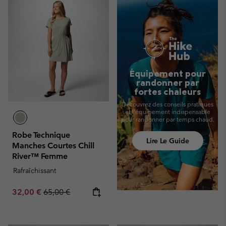
Équipement pour
randonner par
fortes chaleurs
Découvrez des conseils pratiques
et l'équipement indispensable
pour randonner par temps chaud.
Robe Technique
Lire Le Guide
Manches Courtes Chill
River™ Femme
Rafraîchissant
Sale price:
Regular price:
32,00 €
65,00 €