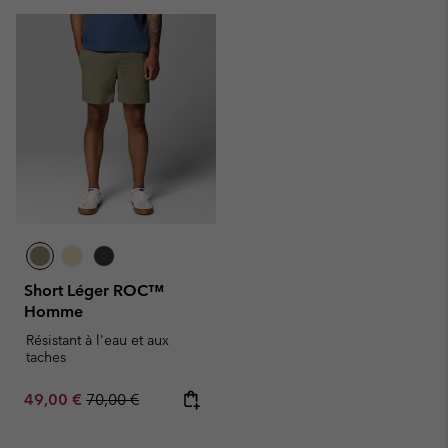
Short Léger ROC™
Homme
Résistant à l'eau et aux
taches
Sale price:
Regular price:
49,00 €
70,00 €