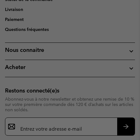
Livraison
Paiement
Questions fréquentes
Nous connaitre
Acheter
Restons connecté(e)s
Abonnez-vous à notre newsletter et obtenez une remise de 10 %
sur votre première commande dès 120 € d’achats sur les articles
non soldés.
Inscription
par
e-
S’abo
mail