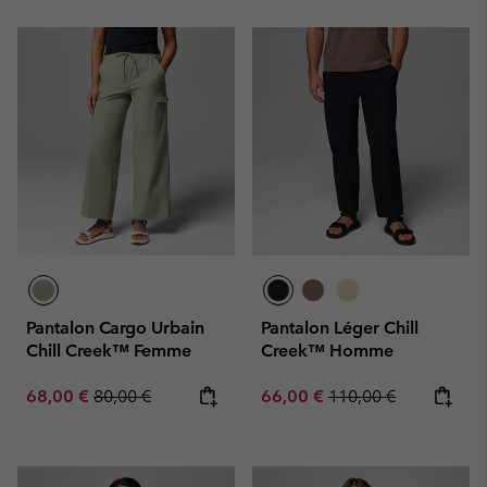
Pantalon Cargo Urbain
Pantalon Léger Chill
Chill Creek™ Femme
Creek™ Homme
Sale price:
Regular price:
Sale price:
Regular price:
68,00 €
80,00 €
66,00 €
110,00 €