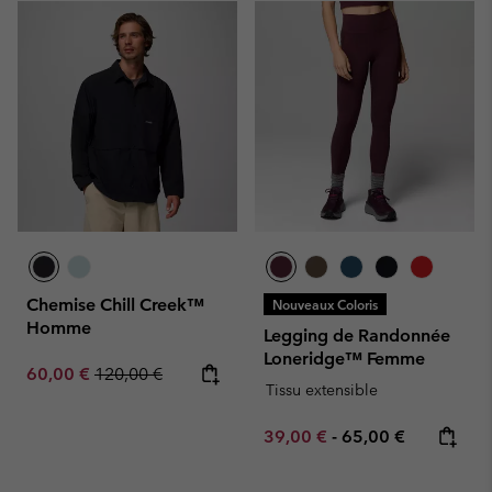
Chemise Chill Creek™
Nouveaux Coloris
Homme
Legging de Randonnée
Loneridge™ Femme
Sale price:
Regular price:
60,00 €
120,00 €
Tissu extensible
Minimum sale price:
Maximum price:
39,00 €
-
65,00 €