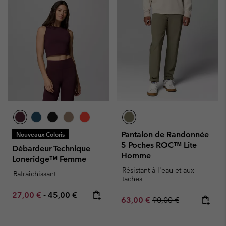
Pantalon de Randonnée
Nouveaux Coloris
5 Poches ROC™ Lite
Débardeur Technique
Homme
Loneridge™ Femme
Résistant à l'eau et aux
Rafraîchissant
taches
Minimum sale price:
Maximum price:
27,00 €
-
45,00 €
Sale price:
Regular price:
63,00 €
90,00 €