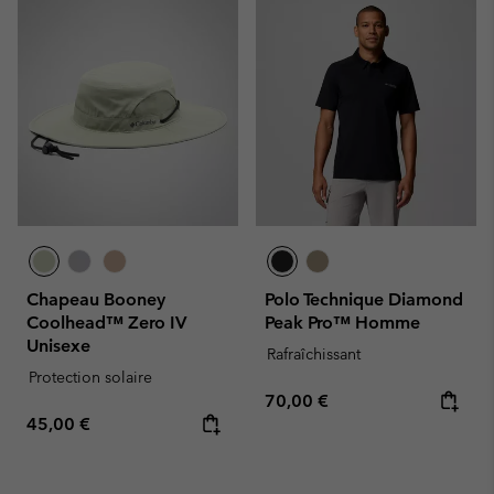
Chapeau Booney
Polo Technique Diamond
Coolhead™ Zero IV
Peak Pro™ Homme
Unisexe
Rafraîchissant
Protection solaire
Regular price:
70,00 €
Regular price:
45,00 €