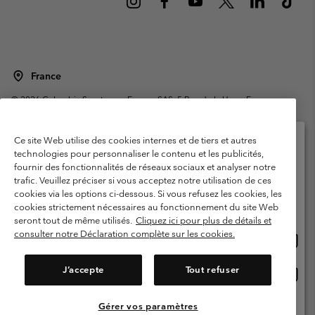
France
©
2026
Columbia Sportswear Europe SAS. 5 Rue de la Haye, Espace
Européen de l'entreprise 67300 Schiltigheim, France. Tous droits réservés.
Conditions d'utilisation
Conditions Générales de Vente
Ce site Web utilise des cookies internes et de tiers et autres
Garanties Légales
Politique de confidentialité
technologies pour personnaliser le contenu et les publicités,
fournir des fonctionnalités de réseaux sociaux et analyser notre
Veuillez sélectionner votre pays d’expédition et
Conditions d'utilisation - Membres
trafic. Veuillez préciser si vous acceptez notre utilisation de ces
votre langue
cookies via les options ci-dessous. Si vous refusez les cookies, les
Conditions D'utilisation - Contenu généré par l'utilisateur
Impressum
Achats en ligne disponibles
cookies strictement nécessaires au fonctionnement du site Web
Cookies
Public CBCR
seront tout de même utilisés.
Cliquez ici pour plus de détails et
consulter notre Déclaration complète sur les cookies.
Achat
United States
en
Service client: Lun - Sam de 9h à 13h et de 14h à 18h
(+)33159500000
ligne
J’accepte
Tout refuser
Achat
France
dispon
en
ligne
Gérer vos paramètres
Voir Tous Les Pays
dispon