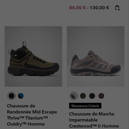
Minimum sale price:
Maximum price:
84,00 €
-
130,00 €
Chaussure de
Nouveaux Coloris
Randonnée Mid Escape
Chaussure de Marche
Thrive™ Titanium™
Imperméable
Outdry™ Homme
Crestwood™ II Homme