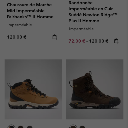
Randonnée
Chaussure de Marche
Imperméable en Cuir
Mid Imperméable
Suédé Newton Ridge™
Fairbanks™ II Homme
Plus II Homme
Imperméable
Imperméable
Regular price:
120,00 €
Minimum sale price:
Maximum price:
72,00 €
-
120,00 €