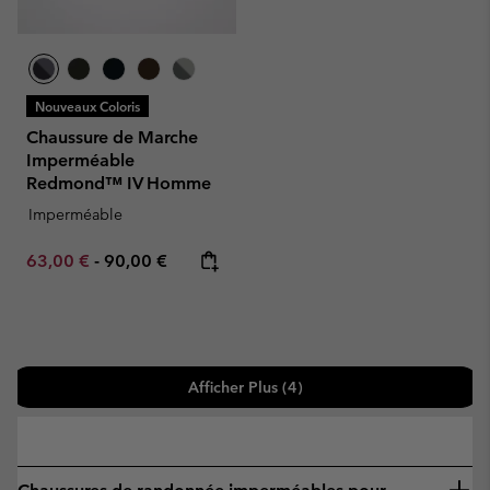
Nouveaux Coloris
Chaussure de Marche
Imperméable
Redmond™ IV Homme
Imperméable
Minimum sale price:
Maximum price:
63,00 €
-
90,00 €
Afficher Plus (4)
—