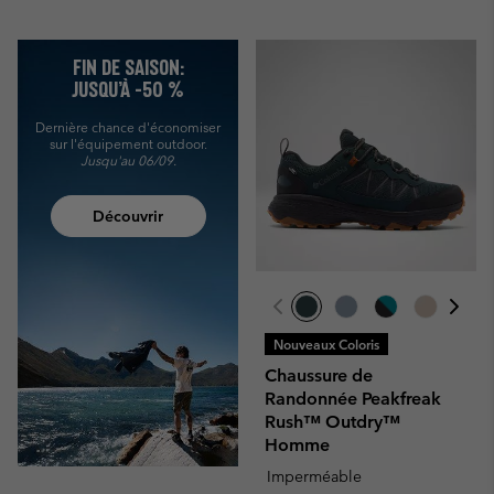
FIN DE SAISON:
JUSQU’À -50 %
Dernière chance d'économiser
sur l'équipement outdoor.
Jusqu'au 06/09.
Découvrir
Nouveaux Coloris
Chaussure de
Randonnée Peakfreak
Rush™ Outdry™
Homme
Imperméable