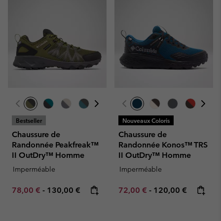
Bestseller
Nouveaux Coloris
Chaussure de
Chaussure de
Randonnée Peakfreak™
Randonnée Konos™ TRS
II OutDry™ Homme
II OutDry™ Homme
Imperméable
Imperméable
Minimum sale price:
Maximum price:
Minimum sale price:
Maximum price:
78,00 €
-
130,00 €
72,00 €
-
120,00 €