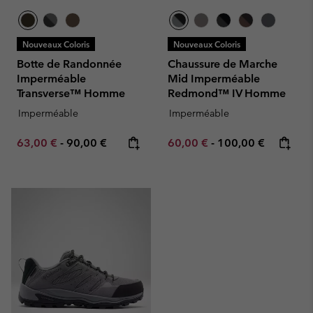
Nouveaux Coloris
Nouveaux Coloris
Botte de Randonnée
Chaussure de Marche
Imperméable
Mid Imperméable
Transverse™ Homme
Redmond™ IV Homme
Imperméable
Imperméable
Minimum sale price:
Maximum price:
Minimum sale price:
Maximum price:
63,00 €
-
90,00 €
60,00 €
-
100,00 €