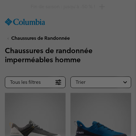
Remise de 10 % à saisir
SKIP
Columbia
TO
Sportswear
CONTENT
Chaussures de Randonnée
SKIP
TO
Chaussures de randonnée
MAIN
NAV
imperméables homme
SKIP
TO
SEARCH
Tous les filtres
Trier