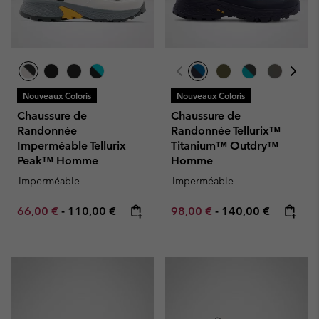
Nouveaux Coloris
Nouveaux Coloris
Chaussure de
Chaussure de
Randonnée
Randonnée Tellurix™
Imperméable Tellurix
Titanium™ Outdry™
Peak™ Homme
Homme
Imperméable
Imperméable
Minimum sale price:
Maximum price:
Minimum sale price:
Maximum price:
66,00 €
-
110,00 €
98,00 €
-
140,00 €