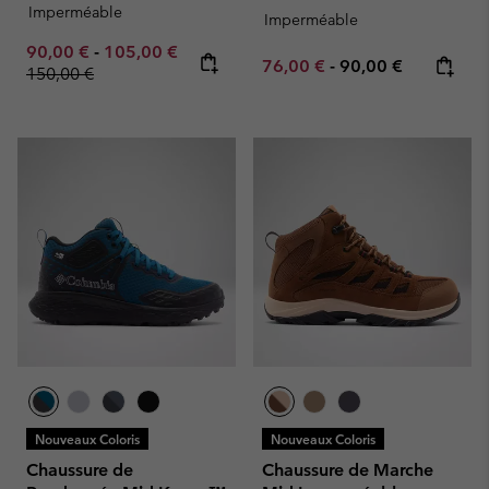
Imperméable
Imperméable
Minimum sale price:
Maximum sale price:
Regular price:
90,00 €
-
105,00 €
Minimum sale price:
Maximum price:
76,00 €
-
90,00 €
150,00 €
Nouveaux Coloris
Nouveaux Coloris
Chaussure de
Chaussure de Marche