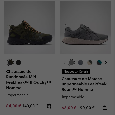
Chaussure de
Nouveaux Coloris
Randonnée Mid
Chaussure de Marche
Peakfreak™ II Outdry™
Imperméable Peakfreak
Homme
Roam™ Homme
Imperméable
Imperméable
Sale price:
Regular price:
84,00 €
140,00 €
Minimum sale price:
Maximum price:
63,00 €
-
90,00 €