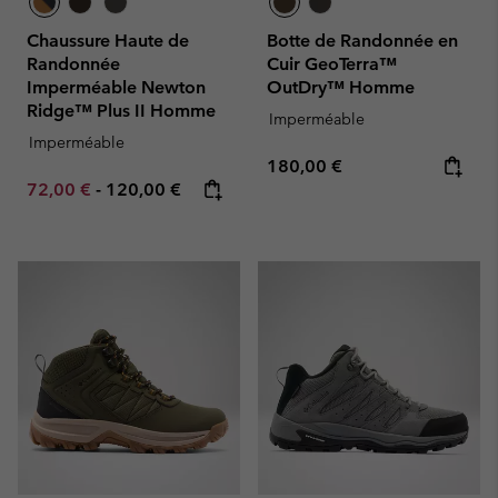
Chaussure Haute de
Botte de Randonnée en
Randonnée
Cuir GeoTerra™
Imperméable Newton
OutDry™ Homme
Ridge™ Plus II Homme
Imperméable
Imperméable
Regular price:
180,00 €
Minimum sale price:
Maximum price:
72,00 €
-
120,00 €