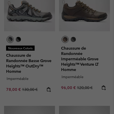
Chaussure de
Nouveaux Coloris
Randonnée
Chaussure de
Imperméable Grove
Randonnée Basse Grove
Heights™ Venture LT
Heights™ OutDry™
Homme
Homme
Imperméable
Imperméable
Sale price:
Regular price:
96,00 €
120,00 €
Sale price:
Regular price:
78,00 €
130,00 €